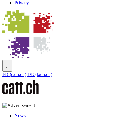
Privacy
IT
FR (cath.ch)
DE (kath.ch)
News