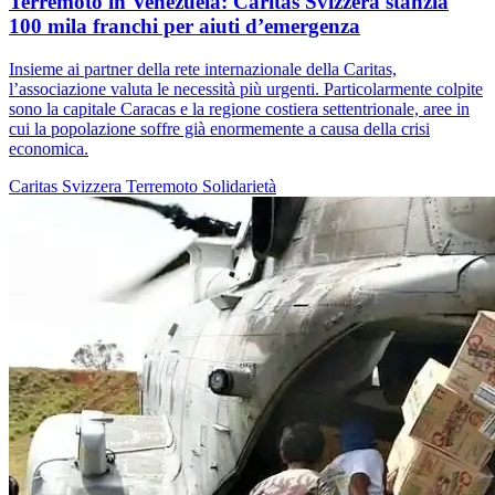
Terremoto in Venezuela: Caritas Svizzera stanzia
100 mila franchi per aiuti d’emergenza
Insieme ai partner della rete internazionale della Caritas,
l’associazione valuta le necessità più urgenti. Particolarmente colpite
sono la capitale Caracas e la regione costiera settentrionale, aree in
cui la popolazione soffre già enormemente a causa della crisi
economica.
Caritas Svizzera
Terremoto
Solidarietà