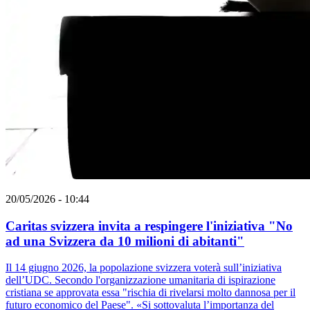
20/05/2026 - 10:44
Caritas svizzera invita a respingere l'iniziativa "No
ad una Svizzera da 10 milioni di abitanti"
Il 14 giugno 2026, la popolazione svizzera voterà sull’iniziativa
dell’UDC. Secondo l'organizzazione umanitaria di ispirazione
cristiana se approvata essa "rischia di rivelarsi molto dannosa per il
futuro economico del Paese". «Si sottovaluta l’importanza del