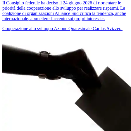
Il Consiglio federale ha deciso il 24 giugno 2026 di riorientare le
priorità della cooperazione allo sviluppo per realizzare risparmi. La
coalizione di organizzazioni Alliance Sud critica la tendenza, anche
internazionale, a «mettere l'accento sui propri interessi».
Cooperazione allo sviluppo
Azione Quaresimale
Caritas Svizzera