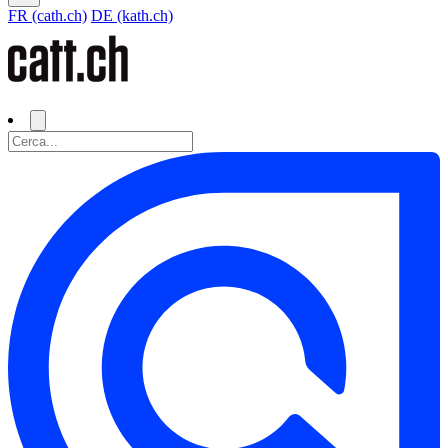
FR (cath.ch)
DE (kath.ch)