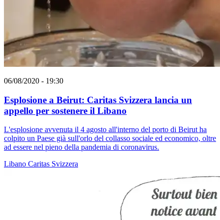
06/08/2020 - 19:30
Esplosione a Beirut: Caritas Svizzera lancia un
appello per sostenere il Libano
L'esplosione avvenuta il 4 agosto all'interno del porto di Beirut ha
colpito un Paese già sull'orlo del collasso sociale ed economico, oltre
ad essere nel pieno della pandemia di coronavirus.
Libano
Caritas Svizzera