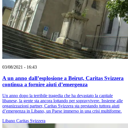
03/08/2021 - 16:43
A un anno dall’esplosione a Beirut, Caritas Svizzera
continua a fornire aiuti d’emergenza
Un anno dopo la terribile tragedia che ha devastato la capitale
libanese, la gente sta ancora lottando per sopravvivere. Insieme alle
organizzazioni partner, Caritas Svizzera sta prestando tuttora aiuti
d’emergenza in Libano, un Paese immerso in una crisi multiforme.
Libano
Caritas Svizzera