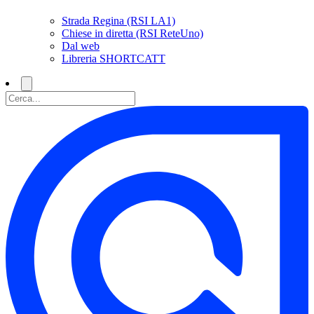
Strada Regina (RSI LA1)
Chiese in diretta (RSI ReteUno)
Dal web
Libreria SHORTCATT