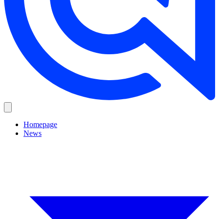
Homepage
News