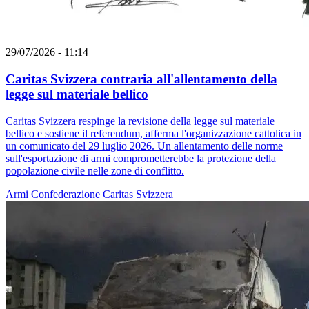
29/07/2026 - 11:14
Caritas Svizzera contraria all'allentamento della
legge sul materiale bellico
Caritas Svizzera respinge la revisione della legge sul materiale
bellico e sostiene il referendum, afferma l'organizzazione cattolica in
un comunicato del 29 luglio 2026. Un allentamento delle norme
sull'esportazione di armi comprometterebbe la protezione della
popolazione civile nelle zone di conflitto.
Armi
Confederazione
Caritas Svizzera