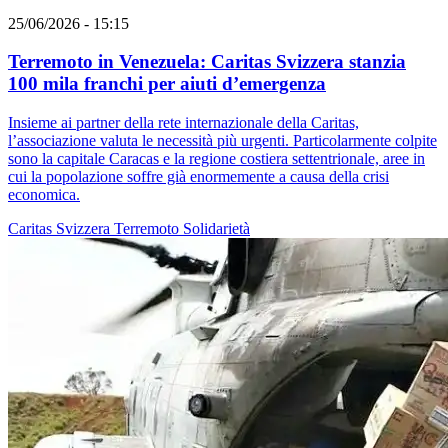
25/06/2026 - 15:15
Terremoto in Venezuela: Caritas Svizzera stanzia
100 mila franchi per aiuti d’emergenza
Insieme ai partner della rete internazionale della Caritas,
l’associazione valuta le necessità più urgenti. Particolarmente colpite
sono la capitale Caracas e la regione costiera settentrionale, aree in
cui la popolazione soffre già enormemente a causa della crisi
economica.
Caritas Svizzera
Terremoto
Solidarietà