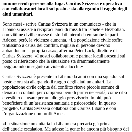
innumerevoli persone alla fuga. Caritas Svizzera è operativa
con collaboratori locali sul posto e sta allargando il raggio degli
aiuti umanitari.
Sono mesi - scrive Caritas Svizzera in un comunicato - che in
Libano si assiste a reciproci lanci di missili tra Israele e Hezbollah,
con vittime civili e masse di sfollati interni da entrambe le parti.
Adesso, però, la violenza aumenta. «La popolazione civile soffre
tantissimo a causa dei conflitti, migliaia di persone devono
abbandonare la propria casa», afferma Peter Lack, direttore di
Caritas Svizzera. «I nostri collaboratori e partner locali presenti sul
posto ci riferiscono che la situazione sta drammaticamente
peggiorando in seguito ai violenti attacchi.»
Caritas Svizzera è presente in Libano da anni con una squadra sul
posto e ora sta allargando il raggio degli aiuti umanitari. La
popolazione civile colpita dal conflitto riceve piccole somme di
denaro in contanti per comprarsi beni di prima necessità, come cibo
e vestiti o da usare per un alloggio provvisorio. In più, può
beneficiare di un’assistenza sanitaria e psicosociale. In questo
progetto, Caritas Svizzera collabora con Caritas Libano e con
l’organizzazione non profit Amel.
«La situazione umanitaria in Libano era precaria già prima
dell’attuale escalation. Ma adesso la gente ha ancora più bisogno del