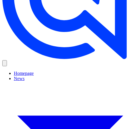
Homepage
News