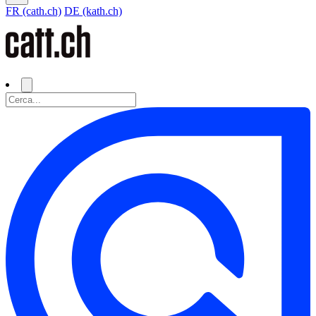
FR (cath.ch)
DE (kath.ch)