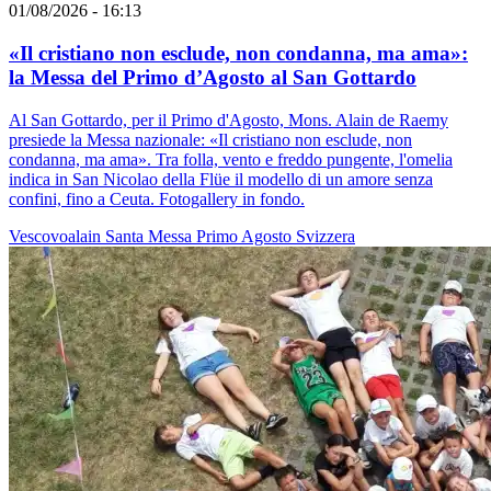
01/08/2026 - 16:13
«Il cristiano non esclude, non condanna, ma ama»:
la Messa del Primo d’Agosto al San Gottardo
Al San Gottardo, per il Primo d'Agosto, Mons. Alain de Raemy
presiede la Messa nazionale: «Il cristiano non esclude, non
condanna, ma ama». Tra folla, vento e freddo pungente, l'omelia
indica in San Nicolao della Flüe il modello di un amore senza
confini, fino a Ceuta. Fotogallery in fondo.
Vescovoalain
Santa Messa
Primo Agosto
Svizzera