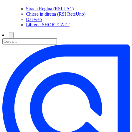
Strada Regina (RSI LA1)
Chiese in diretta (RSI ReteUno)
Dal web
Libreria SHORTCATT