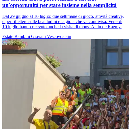
un'opportunità per stare insieme nella semplicità
Dal 29 giugno al 10 luglio: due settimane di gioco, attività creative,
e per riflettere sulle beatitudini e la gioia che va condivisa. Venerdì
10 luglio hanno ricevuto anche la visita di mons. Alain de Raemy.
Estate
Bambini
Giovani
Vescovoalain