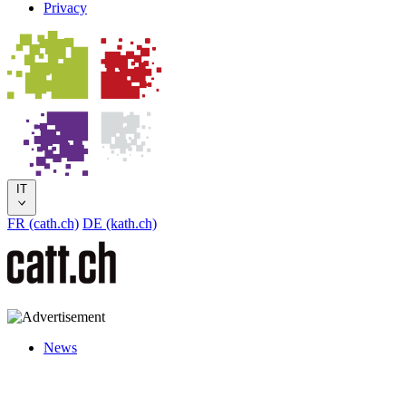
Privacy
IT
FR (cath.ch)
DE (kath.ch)
News