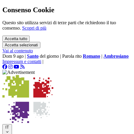
Consenso Cookie
Questo sito utilizza servizi di terze parti che richiedono il tuo
consenso.
Scopri di più
Accetta tutto
Accetta selezionati
Vai al contenuto
Dom 9 ago
|
Santo
del giorno
|
Parola rito
Romano
|
Ambrosiano
Impressum e contatti
|
IT