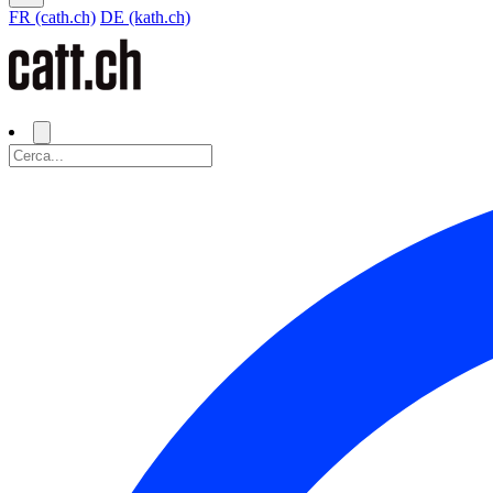
FR (cath.ch)
DE (kath.ch)