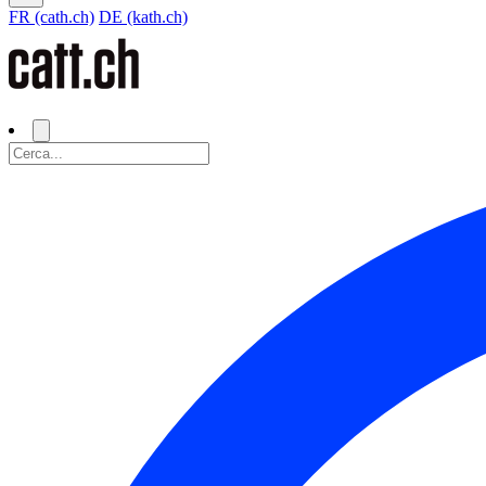
FR (cath.ch)
DE (kath.ch)