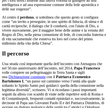
per i torti storici insieme alla fattiva volontà di giungere ad una
intelligenza e ad una espressione comune della fede apostolica e
delle sue esigenze”.
Al centro il
perdono
, si sottolinea che questo gesto si configura
come “un invito a perseguire, in uno spirito di fiducia, di stima e di
carità reciproche, il dialogo che li condurrà, con l'aiuto di Dio, a
vivere nuovamente, per il maggior bene delle anime e la venuta del
Regno di Dio, nella piena comunione di fede, di concordia fraterna e
di vita sacramentale che esisteva tra loro nel corso del primo
millennio della vita della Chiesa”.
Il percorso
Una strada così importante quella dell’incontro con Atenagora che
nel 50.mo anniversario dell’incontro, nel 2014,
Papa Francesco
volle compiere un pellegrinaggio in Terra Santa e siglò
una
Dichiarazione congiunta
con il
Patriarca Ecumenico
Bartolomeo I
, “un passo sul cammino verso l’unità alla quale
soltanto lo Spirito Santo può guidarci: quella della comunione nella
legittima diversità”, scrissero. Vi si ricordano i passi importanti
seguiti da allora con scambi di visite nelle rispettive sedi di Roma e
di Costantinopoli, frequenti contatti epistolari e, successivamente, la
decisone di Papa san Giovanni Paolo II e del Patriarca Dimitrios, di
avviare un dialogo teologico della verità tra Cattolici e Ortodossi,