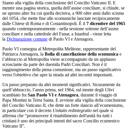
Siamo alla vigilia della conclusione del Concilio Vaticano II. E
mentre una pagina storica, quella dell’assise conciliare, si chiude, se
ne aprono altre fra cui quella decisiva, a 900 oltre anni dallo scisma
del 1054, che mette fine alle scomuniche lanciate reciprocamente
dalle Chiese di Roma e di Costantinopoli. È il
7 dicembre del 1965
quando contemporaneamente - nella sessione solenne dell’assise
conciliare e nella cattedrale del Fanar, a Istanbul - viene letta
la
Dichiarazione comune
di Paolo VI e Atenagora.
Paolo VI consegna al Metropolita Melitone, rappresentante del
Patriarca Atenagora, la
Bolla di cancellazione della scomunica
e
l’abbraccio al Metropolita viene accompagnato da un applauso
scrosciante da parte dei duemila Padri Conciliari. Non è il
raggiungimento della piena comunione, ma un passo significativo
verso l'obiettivo che apre la strada ad altri incontri importanti.
Un passo preparato da altri momenti significativi. Sicuramente da
quell’abbraccio, l’anno prima, nel 1964, sul monte degli Ulivi
scambiato fra
San Paolo VI e Atenagora
, durante il viaggio di
Papa Montini in Terra Santa. E avviene alla vigilia della conclusione
del Concilio Vaticano II, che dette un forte slancio all’ecumenismo,
in particolare con il decreto
Unitatis redintegratio
nel quale si
afferma che “promuovere il ristabilimento dell'unità fra tutti i
cristiani è uno dei principali intenti del sacro Concilio ecumenico
Vaticano II”.