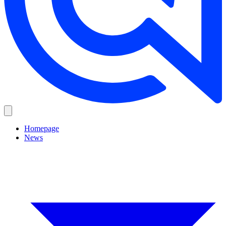
Homepage
News