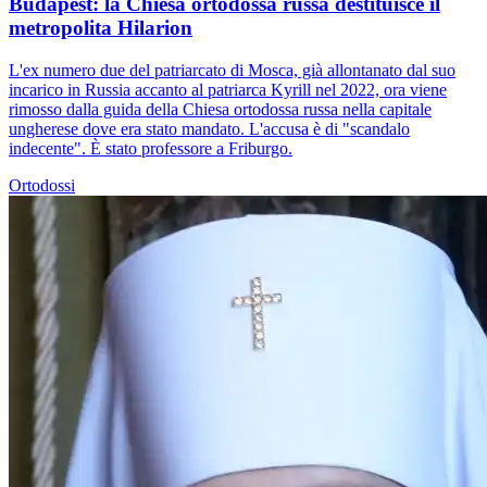
Budapest: la Chiesa ortodossa russa destituisce il
metropolita Hilarion
L'ex numero due del patriarcato di Mosca, già allontanato dal suo
incarico in Russia accanto al patriarca Kyrill nel 2022, ora viene
rimosso dalla guida della Chiesa ortodossa russa nella capitale
ungherese dove era stato mandato. L'accusa è di "scandalo
indecente". È stato professore a Friburgo.
Ortodossi