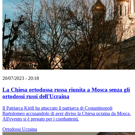
20/07/2023 - 20:18
La Chiesa ortodossa russa riunita a Mosca senza gli
ortodossi russi dell'Ucraina
Il Patriarca Kirill ha attaccato il patriarca di Costantinopoli
Bartolomeo accusandolo di aver diviso la Chiesa ucraina da Mosca.
All'evento si è pregato per i combattenti.
Ortodossi
Ucraina