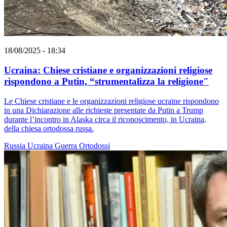
18/08/2025 - 18:34
Ucraina: Chiese cristiane e organizzazioni religiose
rispondono a Putin, “strumentalizza la religione"
Le Chiese cristiane e le organizzazioni religiose ucraine rispondono
in una Dichiarazione alle richieste presentate da Putin a Trump
durante l’incontro in Alaska circa il riconoscimento, in Ucraina,
della chiesa ortodossa russa.
Russia
Ucraina
Guerra
Ortodossi