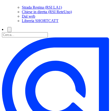
Strada Regina (RSI LA1)
Chiese in diretta (RSI ReteUno)
Dal web
Libreria SHORTCATT