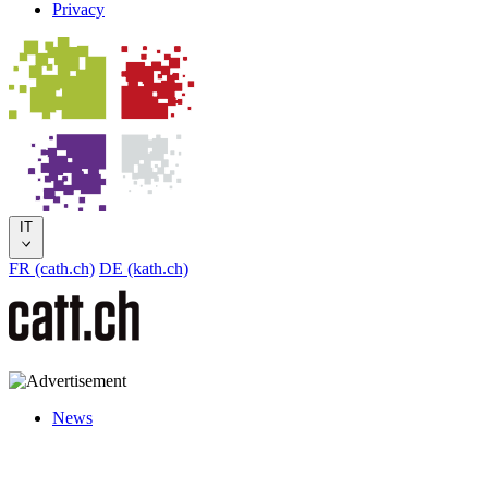
Privacy
IT
FR (cath.ch)
DE (kath.ch)
News