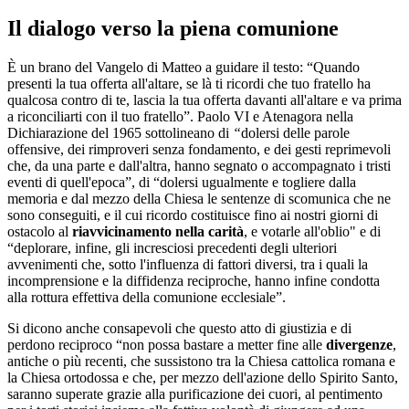
Il dialogo verso la piena comunione
È un brano del Vangelo di Matteo a guidare il testo: “Quando
presenti la tua offerta all'altare, se là ti ricordi che tuo fratello ha
qualcosa contro di te, lascia la tua offerta davanti all'altare e va prima
a riconciliarti con il tuo fratello”. Paolo VI e Atenagora nella
Dichiarazione del 1965 sottolineano di
“
dolersi delle parole
offensive, dei rimproveri senza fondamento, e dei gesti reprimevoli
che, da una parte e dall'altra, hanno segnato o accompagnato i tristi
eventi di quell'epoca”, di “dolersi ugualmente e togliere dalla
memoria e dal mezzo della Chiesa le sentenze di scomunica che ne
sono conseguiti, e il cui ricordo costituisce fino ai nostri giorni di
ostacolo al
riavvicinamento nella carità
, e votarle all'oblio" e di
“deplorare, infine, gli incresciosi precedenti degli ulteriori
avvenimenti che, sotto l'influenza di fattori diversi, tra i quali la
incomprensione e la diffidenza reciproche, hanno infine condotta
alla rottura effettiva della comunione ecclesiale”.
Si dicono anche consapevoli che questo atto di giustizia e di
perdono reciproco “non possa bastare a metter fine alle
divergenze
,
antiche o più recenti, che sussistono tra la Chiesa cattolica romana e
la Chiesa ortodossa e che, per mezzo dell'azione dello Spirito Santo,
saranno superate grazie alla purificazione dei cuori, al pentimento