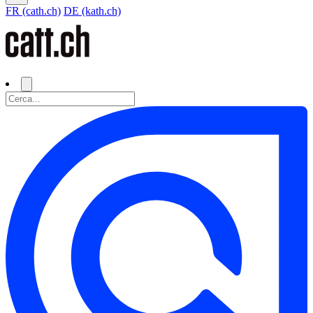
FR (cath.ch)
DE (kath.ch)