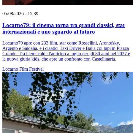
05/08/2026 - 15:39
Locarno79: il cinema torna tra grandi classici, star
internazionali e uno sguardo al futuro
Locarno79 apre con 233 film, star come Rossellini, Aronofsky,
Argento e Saldaña, e i classici Taxi Driver e Balla coi lupi in Piazza
Grande. Tra i temi caldi: l'anticipo a luglio per gli 80 anni nel 2027 e
la nuova giuria kids, che apre un confronto con Castellinaria.
Locarno
Film
Festival