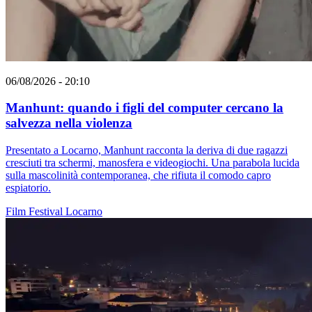
06/08/2026 - 20:10
Manhunt: quando i figli del computer cercano la
salvezza nella violenza
Presentato a Locarno, Manhunt racconta la deriva di due ragazzi
cresciuti tra schermi, manosfera e videogiochi. Una parabola lucida
sulla mascolinità contemporanea, che rifiuta il comodo capro
espiatorio.
Film
Festival
Locarno