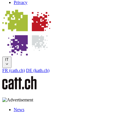
Privacy
IT
FR (cath.ch)
DE (kath.ch)
News