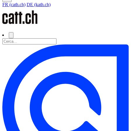
FR (cath.ch)
DE (kath.ch)