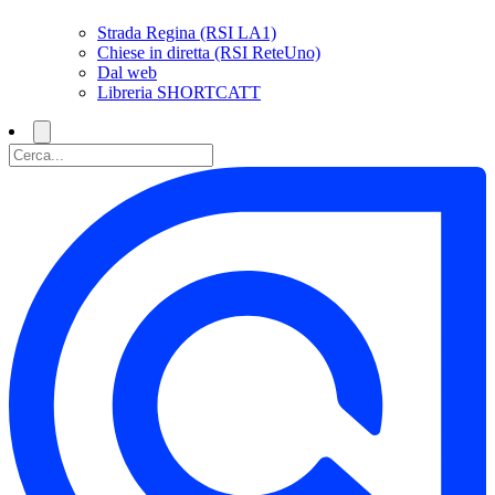
Strada Regina (RSI LA1)
Chiese in diretta (RSI ReteUno)
Dal web
Libreria SHORTCATT