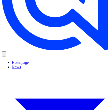
Homepage
News