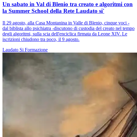
Un sabato in Val di Blenio tra creato e algoritmi con
la Summer School della Rete Laudato si'
Il 29 agosto, alla Casa Montanina in Valle di Blenio, cinque voci -
dal biblista allo psichiatra -discutono di custodia del creato nel tempo
degli algoritmi, sulla scia dell'enciclica firmata da Leone XIV. Le
iscrizioni chiudono tra poco, il 9 agosto.
Laudato Si
Formazione