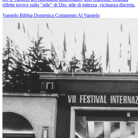
riflette invece sullo "stile" di Dio: stile di mitezza, vicinanza discreta.
Vangelo
Bibbia
Domenica
Commento Al Vangelo