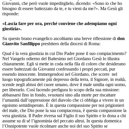
Giovanni, che però vuole impedirglielo, dicendo: «Sono io che ho
bisogno di essere battezzato da te, e tu vieni da me?». Ma Gesù gli
risponde:
«Lascia fare per ora, perché conviene che adempiamo ogni
giustizia».
Su questo brano evangelico ascoltiamo una breve riflessione di
don
Gianvito Sanfilippo
presbitero della diocesi di Roma:
Qual è la vera giustizia in cui Dio Padre pone il suo compiacimento?
Nel Vangelo odierno del Battesimo nel Giordano Gesù lo illustra
chiaramente. Egli si mette in coda nella fila di coloro che desiderano
essere battezzati da Giovanni confessando i propri peccati, pur
essendo innocente. Immergendosi nel Giordano, che scorre nel
luogo topograficamente più depresso della terra, il Signore, in realtà,
scende negli abissi del cuore umano, dove il male umilia ogni uomo,
per liberarlo. Così facendo prefigura lo scopo della sua missione:
abbassarsi fino in fondo, svuotarsi sino alla morte per riscattare
l’umanità dall’oppressione del diavolo che ci obbliga a vivere in un
egoismo semidisperato. È in questa compassione per noi prigionieri
del male, che Dio pone la sua compiacenza, è questa compassione la
vera giustizia. Il Padre riversa sul Figlio il suo Spirito e lo dona a chi
assume su di sé l’ignominia del peccato altrui. In questa domenica
l’Onnipotente vuole ricolmare anche noi del suo Spirito se