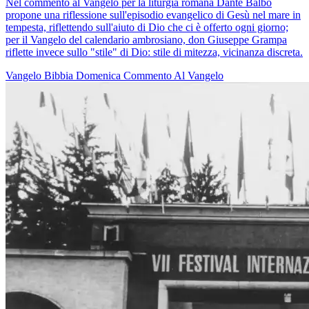
Nel commento al Vangelo per la liturgia romana Dante Balbo
propone una riflessione sull'episodio evangelico di Gesù nel mare in
tempesta, riflettendo sull'aiuto di Dio che ci è offerto ogni giorno;
per il Vangelo del calendario ambrosiano, don Giuseppe Grampa
riflette invece sullo "stile" di Dio: stile di mitezza, vicinanza discreta.
Vangelo
Bibbia
Domenica
Commento Al Vangelo