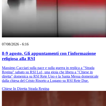
07/08/2026 - 6:16
8-9 agosto. Gli appuntamenti con l'informazione
religiosa alla RSI
Massimo Cacciari sulla pace e sulla guerra in replica a "Strada
Regina" sabato su RSI La1, una gioia che libera a "Chiese in
diretta" domenica su RSI Rete Uno e la Santa Messa domenicale
dalla chiesa del Cristo Risorto a Lugano su RSI Rete Due.
Chiese In Diretta
Strada Regina