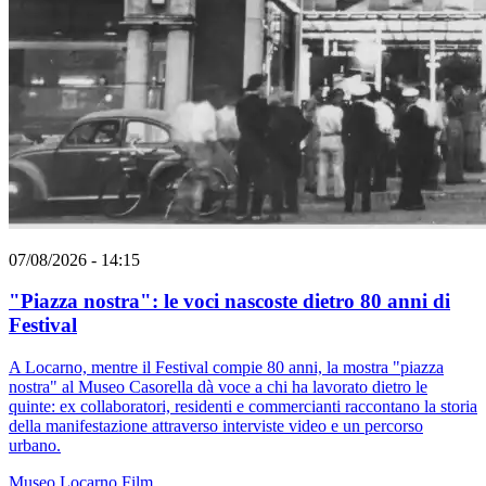
07/08/2026 - 14:15
"Piazza nostra": le voci nascoste dietro 80 anni di
Festival
A Locarno, mentre il Festival compie 80 anni, la mostra "piazza
nostra" al Museo Casorella dà voce a chi ha lavorato dietro le
quinte: ex collaboratori, residenti e commercianti raccontano la storia
della manifestazione attraverso interviste video e un percorso
urbano.
Museo
Locarno
Film