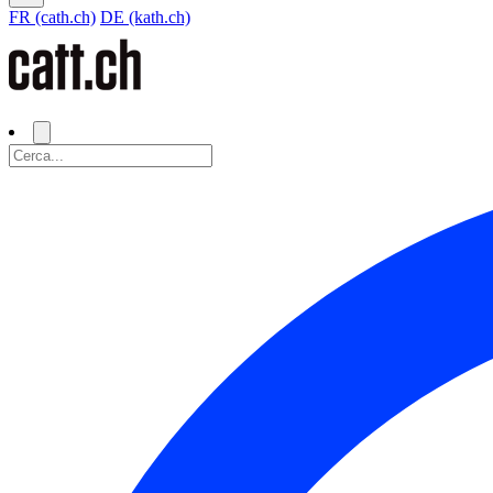
FR (cath.ch)
DE (kath.ch)