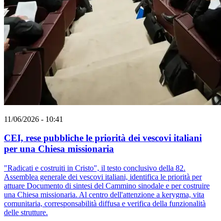
11/06/2026 - 10:41
CEI, rese pubbliche le priorità dei vescovi italiani
per una Chiesa missionaria
"Radicati e costruiti in Cristo", il testo conclusivo della 82.
Assemblea generale dei vescovi italiani, identifica le priorità per
attuare Documento di sintesi del Cammino sinodale e per costruire
una Chiesa missionaria. Al centro dell'attenzione a kerygma, vita
comunitaria, corresponsabilità diffusa e verifica della funzionalità
delle strutture.