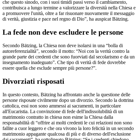
che questo sinodo, con i suoi timidi passi verso il cambiamento,
contribuisca a lungo termine a valorizzare la diversità nella Chiesa e
a promuovere l'unità, oltre a far risuonare nuovamente il messaggio
di verità, giustizia e pace nel regno di Dio”, ha auspicat Bätzing.
La fede non deve escludere le persone
Secondo Bätzing, la Chiesa non deve isolarsi in una “bolla di
autoreferenzialità”, secondo il motto: “Noi con la verità contro la
grande parte dei credenti che sono fuorviati dal secolarismo e da un
insegnamento inadeguato”. Che tipo di verità di fede dovrebbe
essere quella che esclude sempre più persone?”.
Divorziati risposati
In questo contesto, Bätzing ha affrontato anche la questione delle
persone risposate civilmente dopo un divorzio. Secondo la dottrina
cattolica, essi non sono ammessi ai sacramenti, in particolare
all'Eucaristia. La convinzione di fede dell'indissolubilità di un
matrimonio contratto in chiesa non esime la Chiesa dalla
responsabilità di “offrire ai molti credenti le cui relazioni non sono
fallite a cuor leggero e che ora vivono la loro felicità in un secondo
matrimonio appagante qualcosa di più e di diverso dell'esclusione
dai sacramenti”, ha sottolineato Bätzing: “Se i credenti chiedono