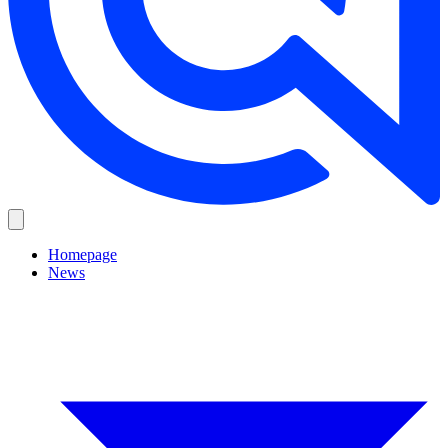
Homepage
News