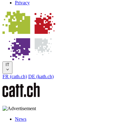
Privacy
IT
FR (cath.ch)
DE (kath.ch)
News