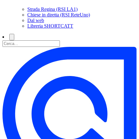
Strada Regina (RSI LA1)
Chiese in diretta (RSI ReteUno)
Dal web
Libreria SHORTCATT