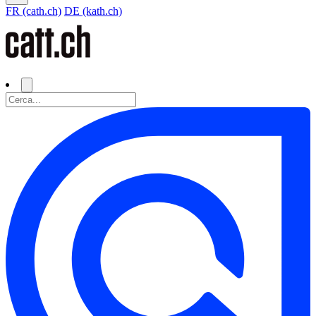
FR (cath.ch)
DE (kath.ch)