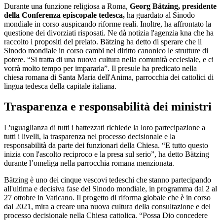
Durante una funzione religiosa a Roma,
Georg Bätzing, presidente
della Conferenza episcopale tedesca,
ha guardato al Sinodo
mondiale in corso auspicando riforme reali. Inoltre, ha affrontato la
questione dei divorziati risposati. Ne dà notizia l'agenzia kna che ha
raccolto i propositi del prelato. Bätzing ha detto di sperare che il
Sinodo mondiale in corso cambi nel diritto canonico le strutture di
potere. “Si tratta di una nuova cultura nella comunità ecclesiale, e ci
vorrà molto tempo per impararla”. Il presule ha predicato nella
chiesa romana di Santa Maria dell'Anima, parrocchia dei cattolici di
lingua tedesca della capitale italiana.
Trasparenza e responsabilità dei ministri
L'uguaglianza di tutti i battezzati richiede la loro partecipazione a
tutti i livelli, la trasparenza nel processo decisionale e la
responsabilità da parte dei funzionari della Chiesa. “E tutto questo
inizia con l'ascolto reciproco e la presa sul serio”, ha detto Bätzing
durante l’omeliga nella parrocchia romana menzionata.
Bätzing è uno dei cinque vescovi tedeschi che stanno partecipando
all'ultima e decisiva fase del Sinodo mondiale, in programma dal 2 al
27 ottobre in Vaticano. Il progetto di riforma globale che è in corso
dal 2021, mira a creare una nuova cultura della consultazione e del
processo decisionale nella Chiesa cattolica. “Possa Dio concedere