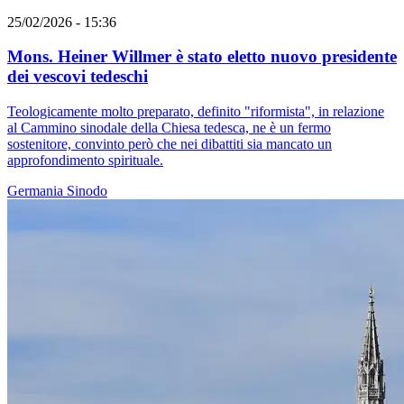
25/02/2026 - 15:36
Mons. Heiner Willmer è stato eletto nuovo presidente
dei vescovi tedeschi
Teologicamente molto preparato, definito "riformista", in relazione
al Cammino sinodale della Chiesa tedesca, ne è un fermo
sostenitore, convinto però che nei dibattiti sia mancato un
approfondimento spirituale.
Germania
Sinodo