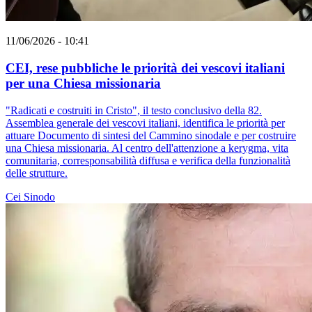
11/06/2026 - 10:41
CEI, rese pubbliche le priorità dei vescovi italiani
per una Chiesa missionaria
"Radicati e costruiti in Cristo", il testo conclusivo della 82.
Assemblea generale dei vescovi italiani, identifica le priorità per
attuare Documento di sintesi del Cammino sinodale e per costruire
una Chiesa missionaria. Al centro dell'attenzione a kerygma, vita
comunitaria, corresponsabilità diffusa e verifica della funzionalità
delle strutture.
Cei
Sinodo