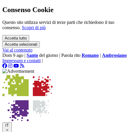
Consenso Cookie
Questo sito utilizza servizi di terze parti che richiedono il tuo
consenso.
Scopri di più
Accetta tutto
Accetta selezionati
Vai al contenuto
Dom 9 ago
|
Santo
del giorno
|
Parola rito
Romano
|
Ambrosiano
Impressum e contatti
|
IT