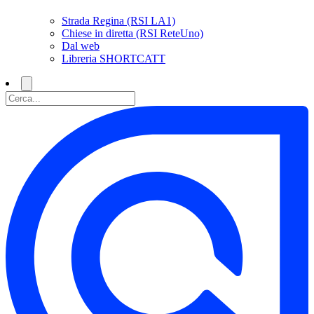
Strada Regina (RSI LA1)
Chiese in diretta (RSI ReteUno)
Dal web
Libreria SHORTCATT