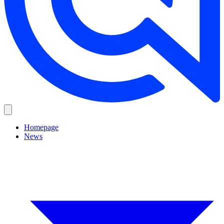
Homepage
News