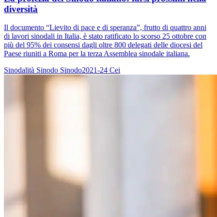
diversità
Il documento “Lievito di pace e di speranza”, frutto di quattro anni
di lavori sinodali in Italia, è stato ratificato lo scorso 25 ottobre con
più del 95% dei consensi dagli oltre 800 delegati delle diocesi del
Paese riuniti a Roma per la terza Assemblea sinodale italiana.
Sinodalità
Sinodo
Sinodo2021-24
Cei