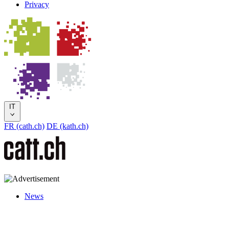
Privacy
IT
FR (cath.ch)
DE (kath.ch)
News