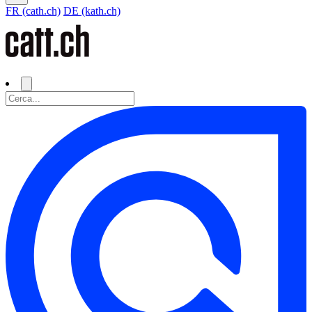
FR (cath.ch)
DE (kath.ch)