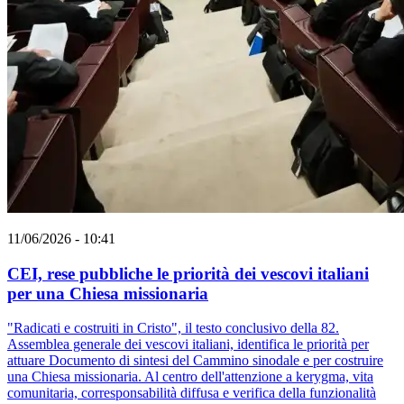
11/06/2026 - 10:41
CEI, rese pubbliche le priorità dei vescovi italiani
per una Chiesa missionaria
"Radicati e costruiti in Cristo", il testo conclusivo della 82.
Assemblea generale dei vescovi italiani, identifica le priorità per
attuare Documento di sintesi del Cammino sinodale e per costruire
una Chiesa missionaria. Al centro dell'attenzione a kerygma, vita
comunitaria, corresponsabilità diffusa e verifica della funzionalità