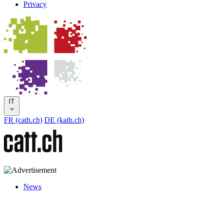
Privacy
IT
FR (cath.ch)
DE (kath.ch)
News