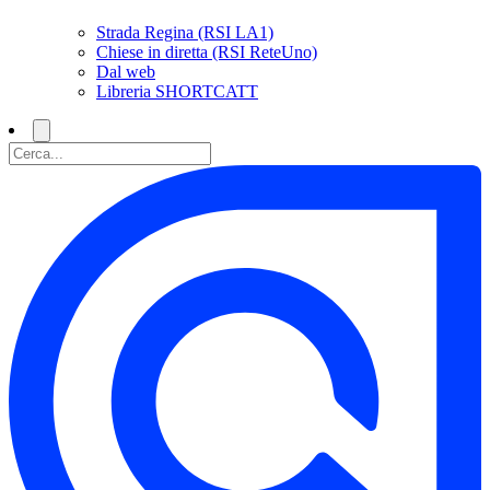
Strada Regina (RSI LA1)
Chiese in diretta (RSI ReteUno)
Dal web
Libreria SHORTCATT