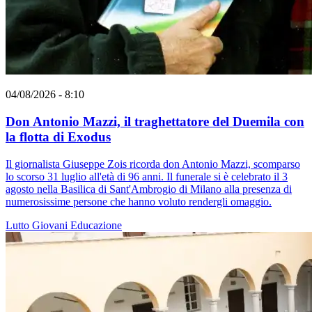
04/08/2026 - 8:10
Don Antonio Mazzi, il traghettatore del Duemila con
la flotta di Exodus
Il giornalista Giuseppe Zois ricorda don Antonio Mazzi, scomparso
lo scorso 31 luglio all'età di 96 anni. Il funerale si è celebrato il 3
agosto nella Basilica di Sant'Ambrogio di Milano alla presenza di
numerosissime persone che hanno voluto rendergli omaggio.
Lutto
Giovani
Educazione