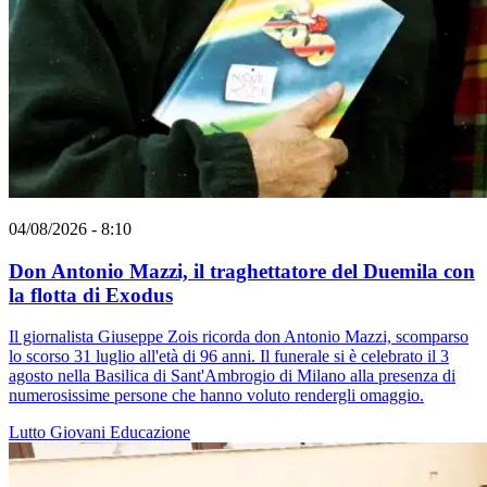
04/08/2026 - 8:10
Don Antonio Mazzi, il traghettatore del Duemila con
la flotta di Exodus
Il giornalista Giuseppe Zois ricorda don Antonio Mazzi, scomparso
lo scorso 31 luglio all'età di 96 anni. Il funerale si è celebrato il 3
agosto nella Basilica di Sant'Ambrogio di Milano alla presenza di
numerosissime persone che hanno voluto rendergli omaggio.
Lutto
Giovani
Educazione