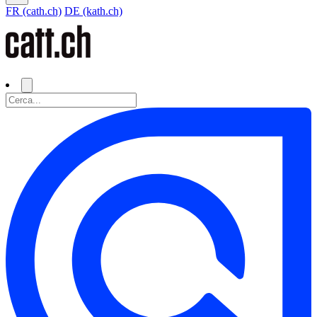
FR (cath.ch)
DE (kath.ch)