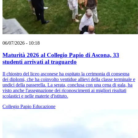
06/07/2026 - 10:18
Maturità 2026 al Collegio Papio di Ascona, 33
studenti arrivati al traguardo
Il chiostro del liceo asconese ha ospitato la cerimonia di consegna
dei diplomi, che ha coinvolto ventidue allievi della classe terminale e
undici della passerella. La serata, conclusa con una cena di gala, ha
visto anche l'assegnazione dei riconoscimenti ai migliori risultati
scolastici e nelle materie d'istituto.
Collegio Papio
Educazione