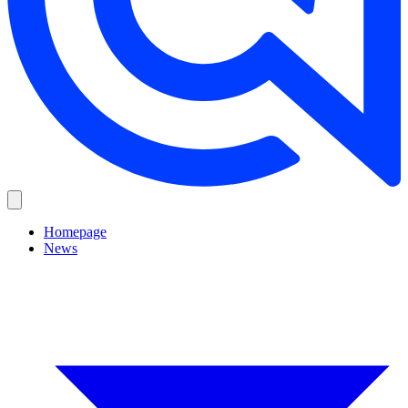
Homepage
News