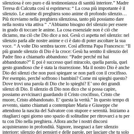
silenziosa è oro puro e dà testimonianza di santità interiore.” Madre
Teresa di Calcutta così si esprimeva: “ La cosa più importante è il
silenzio. Le anime di preghiera sono anime di profondo silenzio…
Più riceviamo nella preghiera silenziosa, tanto più possiamo dare
nella nostra vita attiva “ .“Abbiamo bisogno del silenzio per essere
in grado di toccare le anime. La cosa essenziale non è ciò che
diciamo, ma ciò che Dio dice a noi. Gesù ci aspetta nel silenzio: nel
silenzio parla alle nostre anime e ci è dato di poter ascoltare la sua
voce. “ A volte Dio sembra tacere. Così afferma Papa Francesco: “Il
più grande silenzio di Dio è la croce: Gesù ha sentito il silenzio del
Padre fino a chiamarlo abbandono: “Padre perché mi hai
abbandonato?” E poi è successo quel miracolo, quella parola, quel
gesto grandioso che è stata la risurrezione. Ma il nostro Dio è anche
Dio dei silenzi che non puoi spiegare se non parli con il crocifisso.
Per esempio, perché soffrono i bambini? Come mi spieghi questo?
Dove trovi una parola di Dio che lo spieghi? E’ uno dei grandi
silenzi di Dio. Il silenzio di Dio non dico che si possa capire,
possiamo avvicinarci guardando il Cristo crocifisso, Cristo che
muore, Cristo abbandonato. E’ questa la verità.” In questo tempo di
avvento, siamo chiamati a contemplare Maria e Giuseppe che
attendono la nascita del Salvatore con stupore e serenità. Iniziamo a
ritagliarci ogni giorno uno spazio di solitudine per ritrovarci a tu per
tu con Dio nella preghiera. Allora anche i nostri discorsi
acquisteranno in profondità. Signore, insegnaci a fare silenzio
interiore: silenzio dei pensieri e delle parole, per lasciare che tu solo