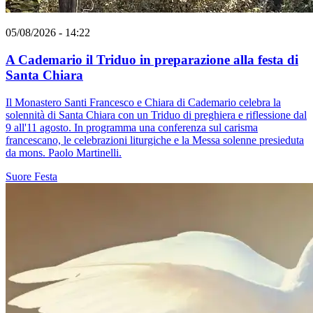
05/08/2026 - 14:22
A Cademario il Triduo in preparazione alla festa di
Santa Chiara
Il Monastero Santi Francesco e Chiara di Cademario celebra la
solennità di Santa Chiara con un Triduo di preghiera e riflessione dal
9 all'11 agosto. In programma una conferenza sul carisma
francescano, le celebrazioni liturgiche e la Messa solenne presieduta
da mons. Paolo Martinelli.
Suore
Festa