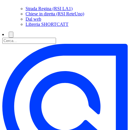
Strada Regina (RSI LA1)
Chiese in diretta (RSI ReteUno)
Dal web
Libreria SHORTCATT