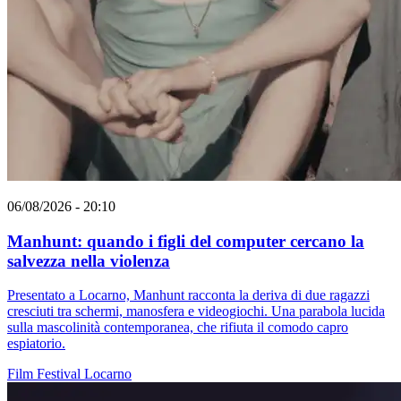
06/08/2026 - 20:10
Manhunt: quando i figli del computer cercano la
salvezza nella violenza
Presentato a Locarno, Manhunt racconta la deriva di due ragazzi
cresciuti tra schermi, manosfera e videogiochi. Una parabola lucida
sulla mascolinità contemporanea, che rifiuta il comodo capro
espiatorio.
Film
Festival
Locarno