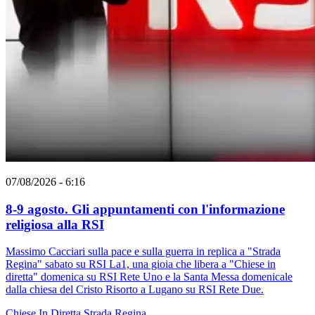
07/08/2026 - 6:16
8-9 agosto. Gli appuntamenti con l'informazione
religiosa alla RSI
Massimo Cacciari sulla pace e sulla guerra in replica a "Strada
Regina" sabato su RSI La1, una gioia che libera a "Chiese in
diretta" domenica su RSI Rete Uno e la Santa Messa domenicale
dalla chiesa del Cristo Risorto a Lugano su RSI Rete Due.
Chiese In Diretta
Strada Regina