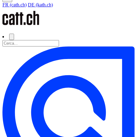
FR (cath.ch)
DE (kath.ch)