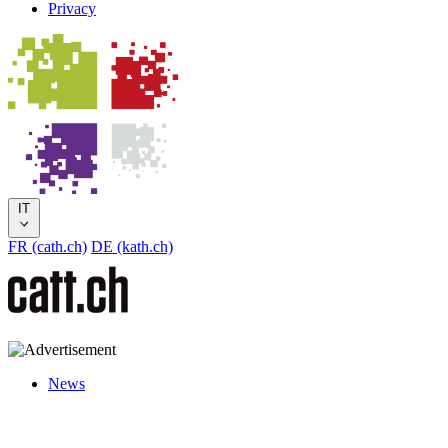
Privacy
IT
FR (cath.ch)
DE (kath.ch)
News