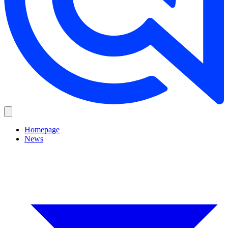
Homepage
News