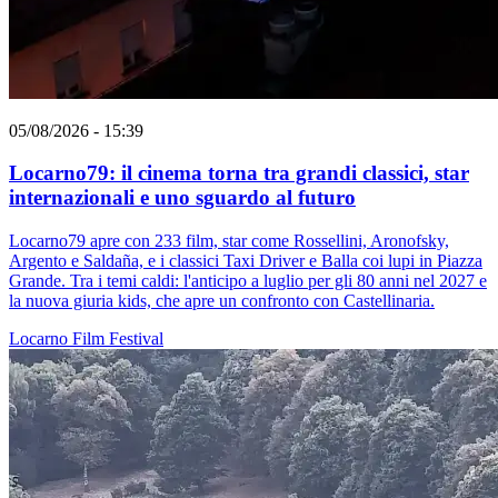
05/08/2026 - 15:39
Locarno79: il cinema torna tra grandi classici, star
internazionali e uno sguardo al futuro
Locarno79 apre con 233 film, star come Rossellini, Aronofsky,
Argento e Saldaña, e i classici Taxi Driver e Balla coi lupi in Piazza
Grande. Tra i temi caldi: l'anticipo a luglio per gli 80 anni nel 2027 e
la nuova giuria kids, che apre un confronto con Castellinaria.
Locarno
Film
Festival