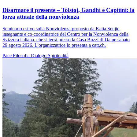
Disarmare il presente – Tolstoj, Gandhi e Capitini: la
forza attuale della nonviolenza
Seminario estivo sulla Nonviolenza proposto da Katia Senjic,
insegnante e co-coordinatrice del Centro per la Nonviolenza della
Svizzera italiana, che si terrà presso la Casa Buzzi di Dalpe sabato
29 agosto 2026. L'organizzatrice lo presenta a catt.ch.
Pace
Filosofia
Dialogo
Spiritualità