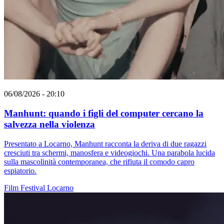
06/08/2026 - 20:10
Manhunt: quando i figli del computer cercano la
salvezza nella violenza
Presentato a Locarno, Manhunt racconta la deriva di due ragazzi
cresciuti tra schermi, manosfera e videogiochi. Una parabola lucida
sulla mascolinità contemporanea, che rifiuta il comodo capro
espiatorio.
Film
Festival
Locarno