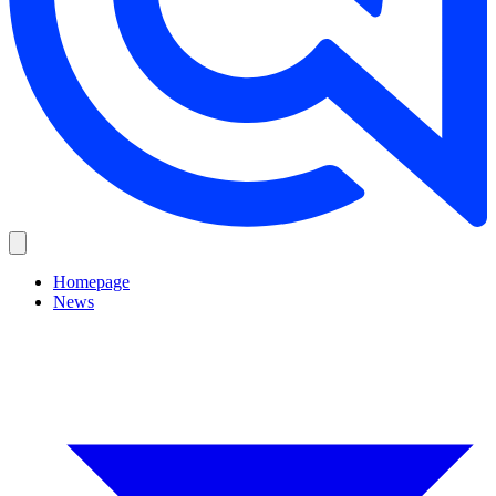
Homepage
News