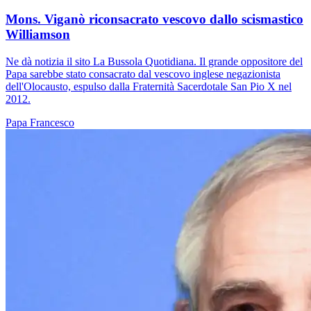
Mons. Viganò riconsacrato vescovo dallo scismastico
Williamson
Ne dà notizia il sito La Bussola Quotidiana. Il grande oppositore del
Papa sarebbe stato consacrato dal vescovo inglese negazionista
dell'Olocausto, espulso dalla Fraternità Sacerdotale San Pio X nel
2012.
Papa Francesco