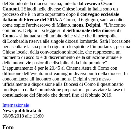
del Sinodo della diocesi lariana, indetto dal
vescovo Oscar
Canton
i. I Sinodi nelle diverse Chiese locali in Italia sono un
processo che è in atto soprattutto dopo il
convegno ecclesiale
italiano di Firenze
del 2015.
A Como, il 6 giugno, sarà accolto
come ospite l'arcivescovo di Milano,
mons. Delpini
. “L’incontro
con mons. Delpini – si legge su il
Settimanale della diocesi di
Como
– si inquadra nell’ambito delle visite che il metropolita
di Lombardia riserva alle singole diocesi lombarde. Sarà l’occasione
per ascoltare la sua parola riguardo lo spirito e l’importanza, per una
Chiesa locale, della convocazione sinodale, che rappresenta un
momento di ascolto e di discernimento della situazione attuale e
delle nuove vie pastorali e disciplinari da intraprendere”.
L’appuntamento è per le 20.45 al Cinema Astra di Como con
diffusione dell’evento in streaming in diversi punti della diocesi. In
concomitanza all’incontro con mons. Delpini verrà messo
ufficialmente a disposizione alla Diocesi di Como il questionario
predisposto dalla Commissione preparatoria per avviare la fase di
consultazione del Sinodo che durerà fino al febbraio 2019.
Internazionale
News pubblicata il:
30/05/2018 alle 13:00
Foto