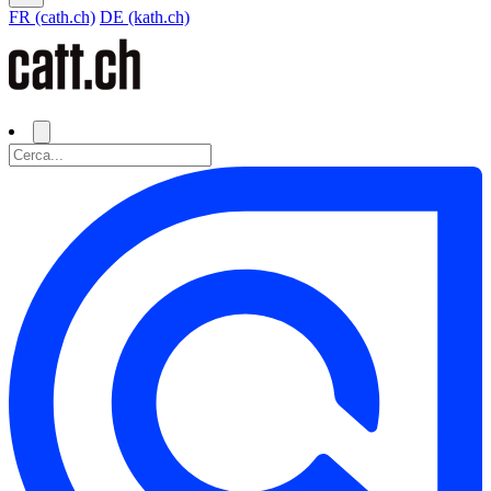
FR (cath.ch)
DE (kath.ch)