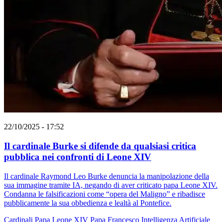
22/10/2025 - 17:52
Il cardinale Burke si difende da qualsiasi critica
pubblica nei confronti di Leone XIV
Il cardinale Raymond Leo Burke denuncia la manipolazione della
sua immagine tramite IA, negando di aver criticato papa Leone XIV.
Condanna le falsificazioni come “opera del Maligno” e ribadisce
pubblicamente la sua obbedienza e lealtà al Pontefice.
Cardinali
Papa Leone XIV
Papa Francesco
Intelligenza Artificiale