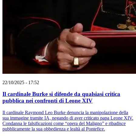
22/10/2025 - 17:52
Il cardinale Burke si difende da qualsiasi critica
pubblica nei confronti di Leone XIV
Il cardinale Raymond Leo Burke denuncia la manipolazione della
sua immagine tramite IA, negando di aver criticato papa Leone XIV.
Condanna le falsificazioni come “opera del Maligno” e ribadisce
pubblicamente la sua obbedienza e lealtà al Pontefice.