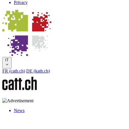
Privacy
IT
FR (cath.ch)
DE (kath.ch)
News