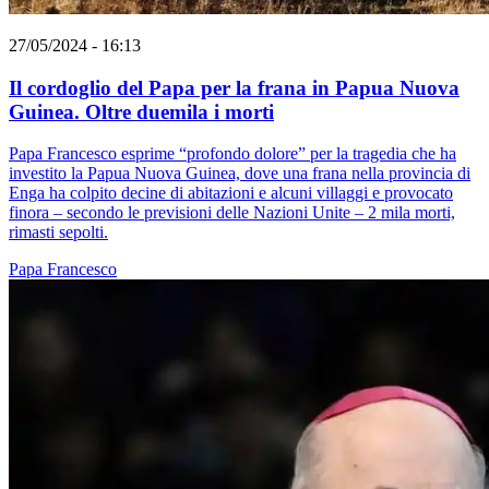
27/05/2024 - 16:13
Il cordoglio del Papa per la frana in Papua Nuova
Guinea. Oltre duemila i morti
Papa Francesco esprime “profondo dolore” per la tragedia che ha
investito la Papua Nuova Guinea, dove una frana nella provincia di
Enga ha colpito decine di abitazioni e alcuni villaggi e provocato
finora – secondo le previsioni delle Nazioni Unite – 2 mila morti,
rimasti sepolti.
Papa Francesco