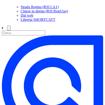
Strada Regina (RSI LA1)
Chiese in diretta (RSI ReteUno)
Dal web
Libreria SHORTCATT