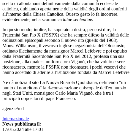
scelto di allontanarsi definitivamente dalla comunità ecclesiale
cattolica, dubitando apertamente della validità degli ordini conferiti
all’interno della Chiesa Cattolica. Questo gesto lo fa incorrere,
evidentemente, nella scomunica
latae sententiae.
In questo modo, inoltre, ha superato a destra, per così dire, la
Fraternità San Pio X (FSSPX) che ha sempre difeso la validità delle
ordinazioni episcopali secondo il nuovo rito (quello del 1968).
Mons. Williamson, il vescovo inglese negazionista dell'Olocausto,
ordinato illecitamente da monsignor Marcel Lefebvre e poi espulso
dalla Fraternità Sacerdotale San Pio X nel 2012, professa una sua
posizione, alla quale si uniforma ora Viganò, che ha voluto essere
riconsacrato, mentre la FSSPX non riconsacra i pochi vescovi che
hanno accettato di aderire all’istituzione fondata da Marcel Lefebvre.
Ne dà notizia il sito La Nuova Bussola Quotidiana, definendo "un
punto di non ritorno" la ri-consacrazione episcopale dell'ex nunzio
negli Stati Uniti, monsignor Carlo Maria Viganò, che è tra i
principali oppositori di papa Francesco.
agenzie/red
Internazionale
News pubblicata il:
17/01/2024 alle 17:01