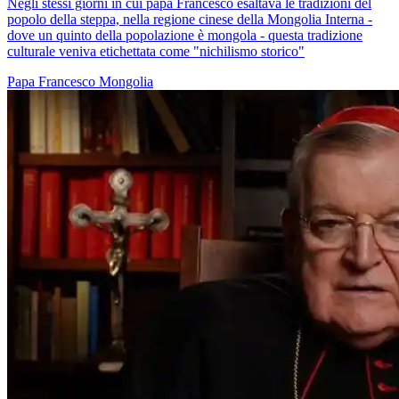
Negli stessi giorni in cui papa Francesco esaltava le tradizioni del
popolo della steppa, nella regione cinese della Mongolia Interna -
dove un quinto della popolazione è mongola - questa tradizione
culturale veniva etichettata come "nichilismo storico"
Papa Francesco
Mongolia