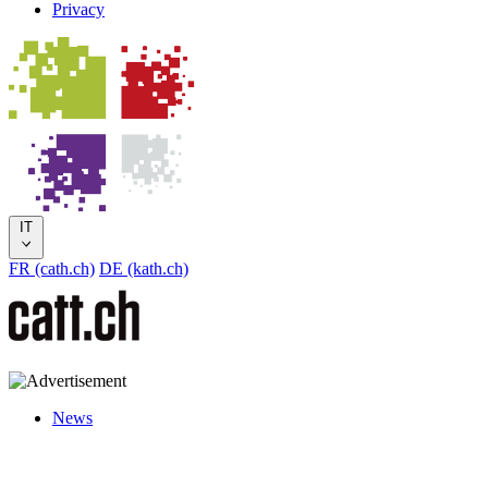
Privacy
IT
FR (cath.ch)
DE (kath.ch)
News