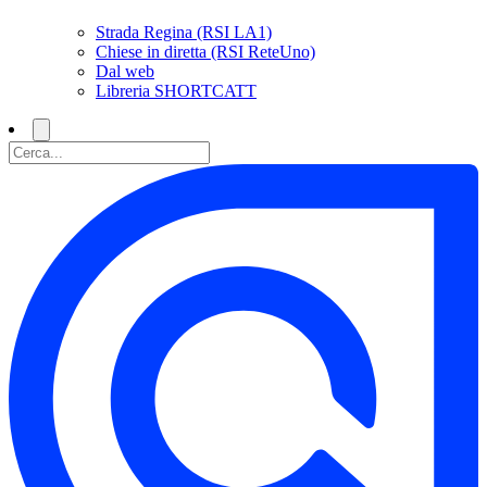
Strada Regina (RSI LA1)
Chiese in diretta (RSI ReteUno)
Dal web
Libreria SHORTCATT