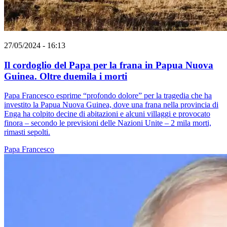
27/05/2024 - 16:13
Il cordoglio del Papa per la frana in Papua Nuova
Guinea. Oltre duemila i morti
Papa Francesco esprime “profondo dolore” per la tragedia che ha
investito la Papua Nuova Guinea, dove una frana nella provincia di
Enga ha colpito decine di abitazioni e alcuni villaggi e provocato
finora – secondo le previsioni delle Nazioni Unite – 2 mila morti,
rimasti sepolti.
Papa Francesco