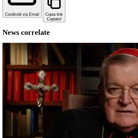
Condividi via Email
Copia link
Copiato!
News correlate