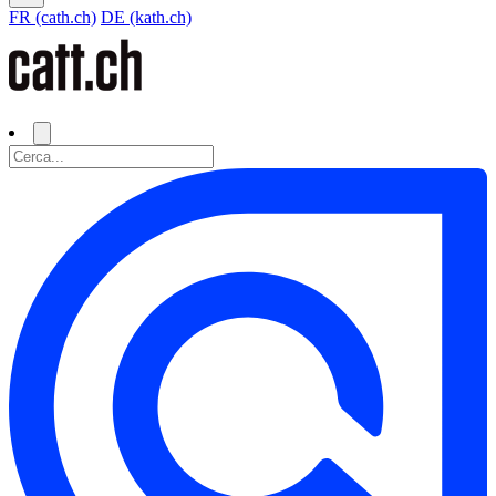
FR (cath.ch)
DE (kath.ch)