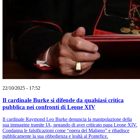
22/10/2025 - 17:52
Il cardinale Burke si difende da qualsiasi critica
pubblica nei confronti di Leone XIV
Il cardinale Raymond Leo Burke denuncia la manipolazione della
sua immagine tramite IA, negando di aver criticato papa Leone XIV.
Condanna le falsificazioni come “opera del Maligno” e ribadisce
pubblicamente la sua obbedienza e lealtà al Pontefice.