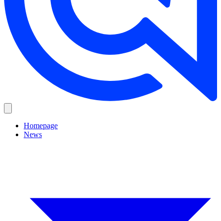
Homepage
News