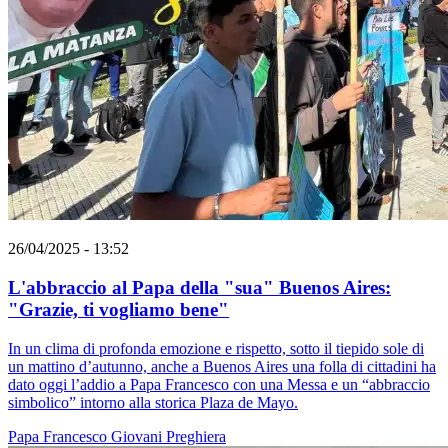
26/04/2025 - 13:52
L'abbraccio al Papa della "sua" Buenos Aires:
"Grazie, ti vogliamo bene"
In un clima di profonda emozione e rispetto, sotto il tiepido sole di
un mattino d’autunno, anche a Buenos Aires una folla di cittadini ha
dato oggi l’addio a Papa Francesco con una Messa e un “abbraccio
simbolico” intorno alla storica Plaza de Mayo.
Papa Francesco
Giovani
Preghiera