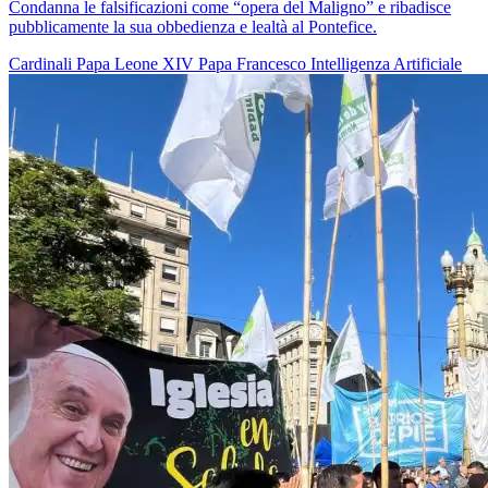
Condanna le falsificazioni come “opera del Maligno” e ribadisce
pubblicamente la sua obbedienza e lealtà al Pontefice.
Cardinali
Papa Leone XIV
Papa Francesco
Intelligenza Artificiale