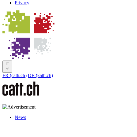
Privacy
IT
FR (cath.ch)
DE (kath.ch)
News