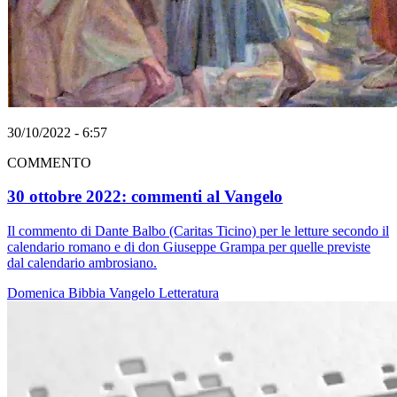
30/10/2022 - 6:57
COMMENTO
30 ottobre 2022: commenti al Vangelo
Il commento di Dante Balbo (Caritas Ticino) per le letture secondo il
calendario romano e di don Giuseppe Grampa per quelle previste
dal calendario ambrosiano.
Domenica
Bibbia
Vangelo
Letteratura