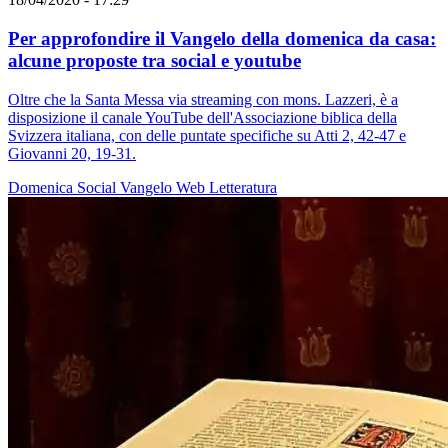
Per approfondire il Vangelo della domenica da casa:
alcune proposte tra social e youtube
Oltre che la Santa Messa via streaming con mons. Lazzeri, è a
disposizione il canale YouTube dell'Associazione biblica della
Svizzera italiana, con delle puntate specifiche su Atti 2, 42-47 e
Giovanni 20, 19-31.
Domenica
Social
Vangelo
Web
Letteratura