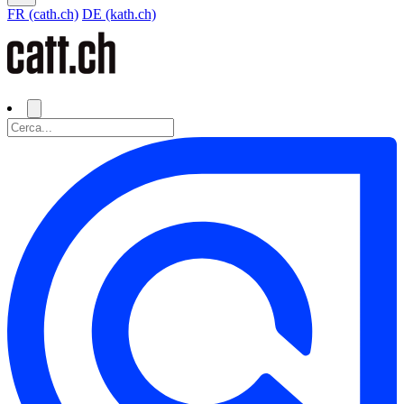
FR (cath.ch)
DE (kath.ch)