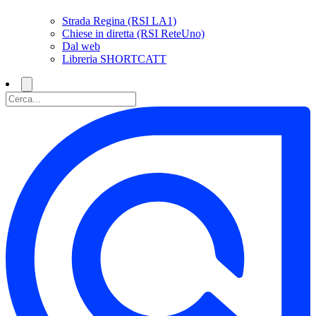
Strada Regina (RSI LA1)
Chiese in diretta (RSI ReteUno)
Dal web
Libreria SHORTCATT