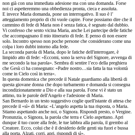
non già con una immediata adesione ma con una domanda. Forse
noi ci aspetteremmo una obbedienza pronta, cieca e assoluta.
E invece Maria domanda, pone un interrogativo. Il suo è l’
atteggiamento proprio di chi vuole capire. Forse possiamo dire che il
cammino di fede di Maria non è senza fatica, è segnato dal dubbio.
Vi confesso che sento vicina Maria, anche Lei partecipe delle fatiche
che accompagnano il mio itinerario di fede. E penso di non essere
solo. Incontro spesso non poche persone che considerano come una
colpa i loro dubbi intorno alla fede.
La seconda parola di Maria, dopo le fatiche dell'interrogare, è
limpido atto di fede: «Eccomi, sono la serva del Signore, avvenga di
me secondo la tua parola». Sembra di sentire l’eco della preghiera
che Gesù ci ha consegnato: «Padre nostro…sia fatta la tua volontà
come in Cielo così in terra».
In questa domenica che precede il Natale guardiamo alla libertà di
questa giovane donna che dopo turbamento e domanda si consegna
incondizionatamente a Dio e alla sua parola. Forse vi è stato un
attimo, tra le parole dell'Angelo e l'adesione di Maria.
San Bernardo in un testo suggestivo coglie quell'istante di attesa che
precede il «sì» di Maria: «L’angelo aspetta la tua risposta, o Maria.
Stiamo aspettando anche noi, o Signora. Rispondi presto, o Vergine.
Pronunzia, o Signora, la parola che terra e Cielo aspettano. Apri
dunque il tuo cuore alla fede, le tue labbra alla parola, il grembo al
Creatore. Ecco, colui che è il desiderio delle genti sta fuori e bussa
alla porta. Alzati, corri, apri, rispondi di sì».