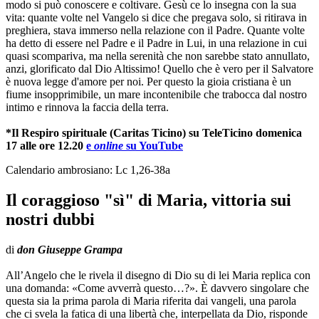
modo si può conoscere e coltivare. Gesù ce lo insegna con la sua
vita: quante volte nel Vangelo si dice che pregava solo, si ritirava in
preghiera, stava immerso nella relazione con il Padre. Quante volte
ha detto di essere nel Padre e il Padre in Lui, in una relazione in cui
quasi scompariva, ma nella serenità che non sarebbe stato annullato,
anzi, glorificato dal Dio Altissimo! Quello che è vero per il Salvatore
è nuova legge d'amore per noi. Per questo la gioia cristiana è un
fiume insopprimibile, un mare incontenibile che trabocca dal nostro
intimo e rinnova la faccia della terra.
*Il Respiro spirituale (Caritas Ticino) su TeleTicino domenica
17 alle ore 12.20
e
online
su YouTube
Calendario ambrosiano: Lc 1,26-38a
Il coraggioso "sì" di Maria, vittoria sui
nostri dubbi
di
don Giuseppe Grampa
All’Angelo che le rivela il disegno di Dio su di lei Maria replica con
una domanda: «Come avverrà questo…?». È davvero singolare che
questa sia la prima parola di Maria riferita dai vangeli, una parola
che ci svela la fatica di una libertà che, interpellata da Dio, risponde