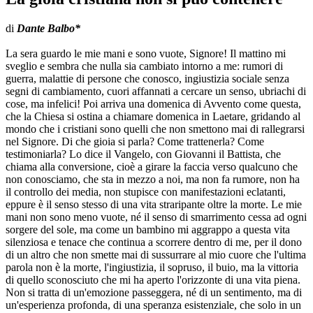
di
Dante Balbo*
La sera guardo le mie mani e sono vuote, Signore! Il mattino mi
sveglio e sembra che nulla sia cambiato intorno a me: rumori di
guerra, malattie di persone che conosco, ingiustizia sociale senza
segni di cambiamento, cuori affannati a cercare un senso, ubriachi di
cose, ma infelici! Poi arriva una domenica di Avvento come questa,
che la Chiesa si ostina a chiamare domenica in Laetare, gridando al
mondo che i cristiani sono quelli che non smettono mai di rallegrarsi
nel Signore. Di che gioia si parla? Come trattenerla? Come
testimoniarla? Lo dice il Vangelo, con Giovanni il Battista, che
chiama alla conversione, cioè a girare la faccia verso qualcuno che
non conosciamo, che sta in mezzo a noi, ma non fa rumore, non ha
il controllo dei media, non stupisce con manifestazioni eclatanti,
eppure è il senso stesso di una vita straripante oltre la morte. Le mie
mani non sono meno vuote, né il senso di smarrimento cessa ad ogni
sorgere del sole, ma come un bambino mi aggrappo a questa vita
silenziosa e tenace che continua a scorrere dentro di me, per il dono
di un altro che non smette mai di sussurrare al mio cuore che l'ultima
parola non è la morte, l'ingiustizia, il sopruso, il buio, ma la vittoria
di quello sconosciuto che mi ha aperto l'orizzonte di una vita piena.
Non si tratta di un'emozione passeggera, né di un sentimento, ma di
un'esperienza profonda, di una speranza esistenziale, che solo in un