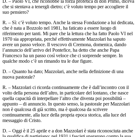
D. – Paolo VI, che riconobbe la forza profetica di don Primo, diceva
che si stentava a tenergli dietro; c’è voluto tempo per accogliere il
suo pensiero?
R. – Sì: c’è voluto tempo. Anche la stessa Fondazione a lui dedicata,
che è nata a Bozzolo nel 1981, ha faticato a essere luogo di
riferimento per tanti. Mi pare che la lettura che ha fatto Paolo VI nel
1970 sia appropriata, perché effettivamente Mazzolari ha saputo
avere un passo veloce. Il vescovo di Cremona, domenica, dando
l’annuncio dell’arrivo del Pontefice, ha detto che anche Papa
Francesco ha un passo così veloce che ci sorprende sempre. In
qualche modo c’è un rimando tra le due figure.
D. – Quanto ha dato; Mazzolari, anche nella definizione di una
nuova pastorale?
R. – Mazzolari ci ricorda continuamente che è dall’incontro con il
volto della persona dell’altro, in particolare del lontano, che nasce
quella capacità di interpellare l’altro che diventa poi possibilità –
appunto – di annuncio. In questo senso, la pastorale per Mazzolari
non è qualcosa di già scritto, ma è qualcosa da scrivere
continuamente, alla luce della propria epoca storica, alla luce del
messaggio di Cristo.
D. – Oggi è il 25 aprile e a don Mazzolari è stata riconosciuta anche
la qualifica di partigiano: nel 1931 i fascisti spararono contro la sua