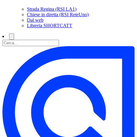
Strada Regina (RSI LA1)
Chiese in diretta (RSI ReteUno)
Dal web
Libreria SHORTCATT