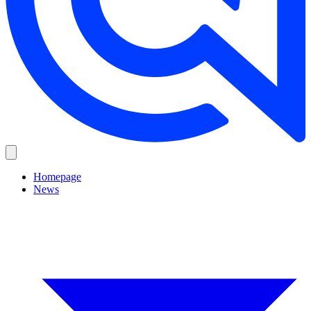
Homepage
News