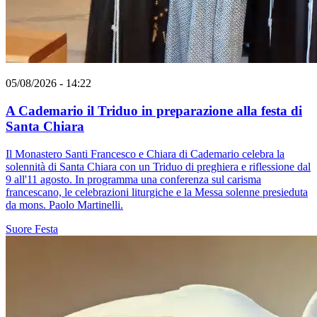
05/08/2026 - 14:22
A Cademario il Triduo in preparazione alla festa di
Santa Chiara
Il Monastero Santi Francesco e Chiara di Cademario celebra la
solennità di Santa Chiara con un Triduo di preghiera e riflessione dal
9 all'11 agosto. In programma una conferenza sul carisma
francescano, le celebrazioni liturgiche e la Messa solenne presieduta
da mons. Paolo Martinelli.
Suore
Festa