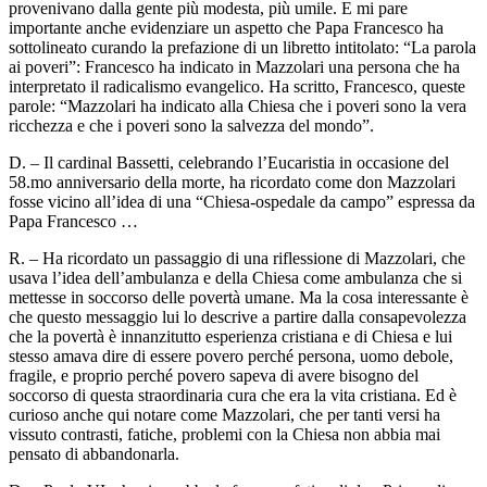
provenivano dalla gente più modesta, più umile. E mi pare
importante anche evidenziare un aspetto che Papa Francesco ha
sottolineato curando la prefazione di un libretto intitolato: “La parola
ai poveri”: Francesco ha indicato in Mazzolari una persona che ha
interpretato il radicalismo evangelico. Ha scritto, Francesco, queste
parole: “Mazzolari ha indicato alla Chiesa che i poveri sono la vera
ricchezza e che i poveri sono la salvezza del mondo”.
D. – Il cardinal Bassetti, celebrando l’Eucaristia in occasione del
58.mo anniversario della morte, ha ricordato come don Mazzolari
fosse vicino all’idea di una “Chiesa-ospedale da campo” espressa da
Papa Francesco …
R. – Ha ricordato un passaggio di una riflessione di Mazzolari, che
usava l’idea dell’ambulanza e della Chiesa come ambulanza che si
mettesse in soccorso delle povertà umane. Ma la cosa interessante è
che questo messaggio lui lo descrive a partire dalla consapevolezza
che la povertà è innanzitutto esperienza cristiana e di Chiesa e lui
stesso amava dire di essere povero perché persona, uomo debole,
fragile, e proprio perché povero sapeva di avere bisogno del
soccorso di questa straordinaria cura che era la vita cristiana. Ed è
curioso anche qui notare come Mazzolari, che per tanti versi ha
vissuto contrasti, fatiche, problemi con la Chiesa non abbia mai
pensato di abbandonarla.