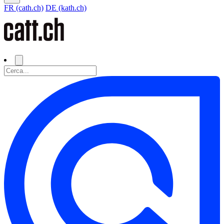
FR (cath.ch)
DE (kath.ch)