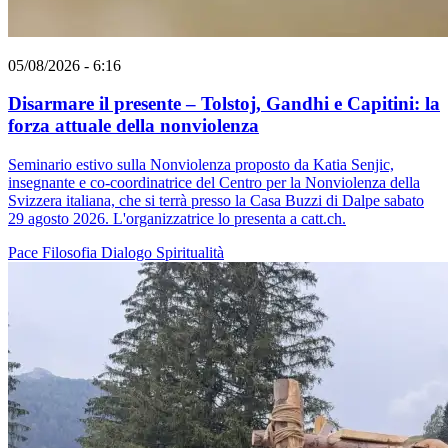
05/08/2026 - 6:16
Disarmare il presente – Tolstoj, Gandhi e Capitini: la
forza attuale della nonviolenza
Seminario estivo sulla Nonviolenza proposto da Katia Senjic,
insegnante e co-coordinatrice del Centro per la Nonviolenza della
Svizzera italiana, che si terrà presso la Casa Buzzi di Dalpe sabato
29 agosto 2026. L'organizzatrice lo presenta a catt.ch.
Pace
Filosofia
Dialogo
Spiritualità