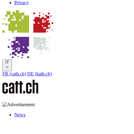
Privacy
IT
FR (cath.ch)
DE (kath.ch)
News