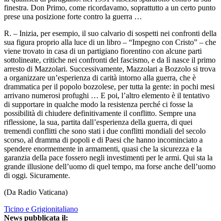
finestra. Don Primo, come ricordavamo, soprattutto a un certo punto
prese una posizione forte contro la guerra …
R. – Inizia, per esempio, il suo calvario di sospetti nei confronti della
sua figura proprio alla luce di un libro – “Impegno con Cristo” – che
viene trovato in casa di un partigiano fiorentino con alcune parti
sottolineate, critiche nei confronti del fascismo, e da lì nasce il primo
arresto di Mazzolari. Successivamente, Mazzolari a Bozzolo si trova
a organizzare un’esperienza di carità intorno alla guerra, che è
drammatica per il popolo bozzolese, per tutta la gente: in pochi mesi
arrivano numerosi profughi … E poi, l’altro elemento è il tentativo
di supportare in qualche modo la resistenza perché ci fosse la
possibilità di chiudere definitivamente il conflitto. Sempre una
riflessione, la sua, partita dall’esperienza della guerra, di quei
tremendi conflitti che sono stati i due conflitti mondiali del secolo
scorso, al dramma di popoli e di Paesi che hanno incominciato a
spendere enormemente in armamenti, quasi che la sicurezza e la
garanzia della pace fossero negli investimenti per le armi. Qui sta la
grande illusione dell’uomo di quel tempo, ma forse anche dell’uomo
di oggi. Sicuramente.
(Da Radio Vaticana)
Ticino e Grigionitaliano
News pubblicata il: