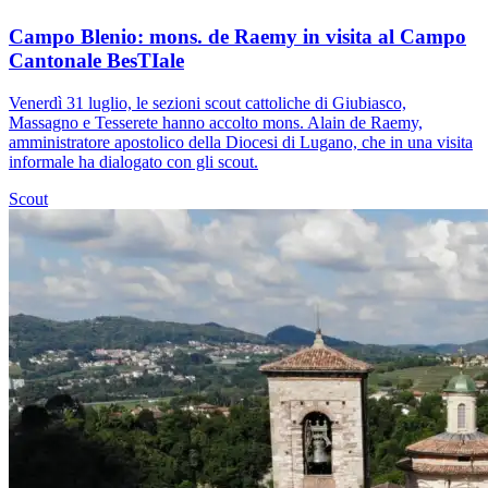
Campo Blenio: mons. de Raemy in visita al Campo
Cantonale BesTIale
Venerdì 31 luglio, le sezioni scout cattoliche di Giubiasco,
Massagno e Tesserete hanno accolto mons. Alain de Raemy,
amministratore apostolico della Diocesi di Lugano, che in una visita
informale ha dialogato con gli scout.
Scout