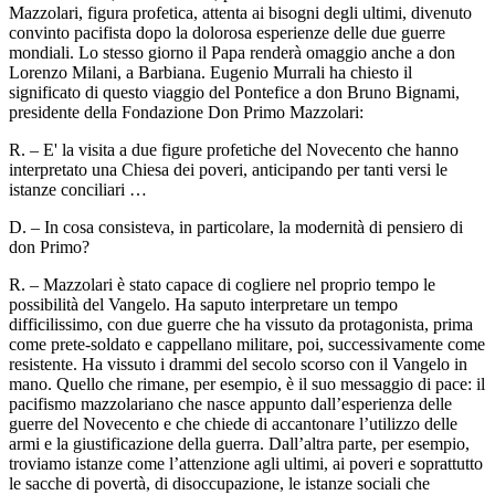
Mazzolari, figura profetica, attenta ai bisogni degli ultimi, divenuto
convinto pacifista dopo la dolorosa esperienze delle due guerre
mondiali. Lo stesso giorno il Papa renderà omaggio anche a don
Lorenzo Milani, a Barbiana. Eugenio Murrali ha chiesto il
significato di questo viaggio del Pontefice a don Bruno Bignami,
presidente della Fondazione Don Primo Mazzolari:
R. – E' la visita a due figure profetiche del Novecento che hanno
interpretato una Chiesa dei poveri, anticipando per tanti versi le
istanze conciliari …
D. – In cosa consisteva, in particolare, la modernità di pensiero di
don Primo?
R. – Mazzolari è stato capace di cogliere nel proprio tempo le
possibilità del Vangelo. Ha saputo interpretare un tempo
difficilissimo, con due guerre che ha vissuto da protagonista, prima
come prete-soldato e cappellano militare, poi, successivamente come
resistente. Ha vissuto i drammi del secolo scorso con il Vangelo in
mano. Quello che rimane, per esempio, è il suo messaggio di pace: il
pacifismo mazzolariano che nasce appunto dall’esperienza delle
guerre del Novecento e che chiede di accantonare l’utilizzo delle
armi e la giustificazione della guerra. Dall’altra parte, per esempio,
troviamo istanze come l’attenzione agli ultimi, ai poveri e soprattutto
le sacche di povertà, di disoccupazione, le istanze sociali che