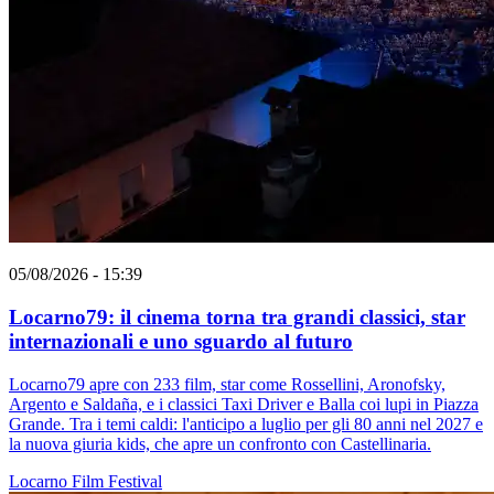
05/08/2026 - 15:39
Locarno79: il cinema torna tra grandi classici, star
internazionali e uno sguardo al futuro
Locarno79 apre con 233 film, star come Rossellini, Aronofsky,
Argento e Saldaña, e i classici Taxi Driver e Balla coi lupi in Piazza
Grande. Tra i temi caldi: l'anticipo a luglio per gli 80 anni nel 2027 e
la nuova giuria kids, che apre un confronto con Castellinaria.
Locarno
Film
Festival