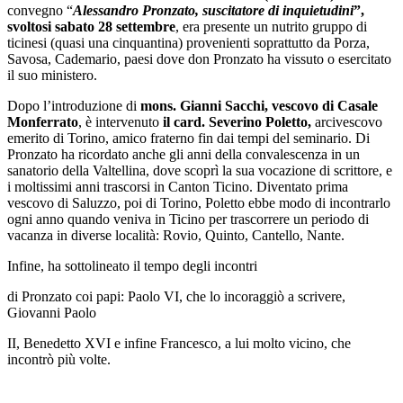
convegno “
Alessandro Pronzato, suscitatore di inquietudini
”,
svoltosi sabato 28 settembre
, era presente un nutrito gruppo di
ticinesi (quasi una cinquantina) provenienti soprattutto da Porza,
Savosa, Cademario, paesi dove don Pronzato ha vissuto o esercitato
il suo ministero.
Dopo l’introduzione di
mons. Gianni Sacchi, vescovo di Casale
Monferrato
, è intervenuto
il card. Severino Poletto,
arcivescovo
emerito di Torino, amico fraterno fin dai tempi del seminario. Di
Pronzato ha ricordato anche gli anni della convalescenza in un
sanatorio della Valtellina, dove scoprì la sua vocazione di scrittore, e
i moltissimi anni trascorsi in Canton Ticino. Diventato prima
vescovo di Saluzzo, poi di Torino, Poletto ebbe modo di incontrarlo
ogni anno quando veniva in Ticino per trascorrere un periodo di
vacanza in diverse località: Rovio, Quinto, Cantello, Nante.
Infine, ha sottolineato il tempo degli incontri
di Pronzato coi papi: Paolo VI, che lo incoraggiò a scrivere,
Giovanni Paolo
II, Benedetto XVI e infine Francesco, a lui molto vicino, che
incontrò più volte.