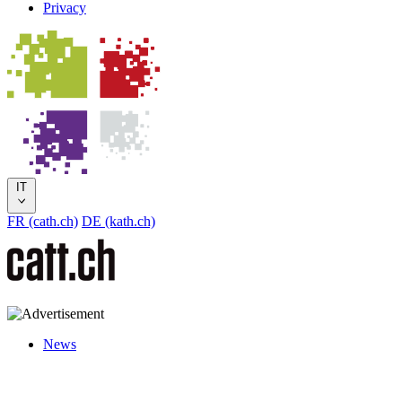
Privacy
IT
FR (cath.ch)
DE (kath.ch)
News