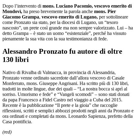
Dopo l’intervento di
mons. Luciano Pacomio, vescovo emerito di
Mondovì,
ha preso brevemente la parola anche
mons. Pier
Giacomo Grampa
,
vescovo emerito di Lugano,
per sottolineare
come Pronzato sia stato, per la diocesi di Lugano, un “tesoro
nascosto”, un prete così grande ma non sempre valorizzato. Lui – ha
detto Grampa – è stato un uomo “esistenziale”, perché ha vissuto
pienamente la sua vita con la sua testimonianza di fede.
Alessandro Pronzato fu autore di oltre
130 libri
Nativo di Rivalba di Valmacca, in provincia di Alessandria,
Pronzato venne ordinato sacerdote dall’allora vescovo di Casale
Monferrato, mons. Giuseppe Angrisani. Ha scritto più di 130 libri,
tradotti in molte lingue, due dei quali – “La nostra bocca si aprì al
sorriso. Umorismo e fede” e “Vangeli scomodi” – sono stati donati
da papa Francesco a Fidel Castro nel viaggio a Cuba del 2015.
Recente è la pubblicazione “Il prete e la gioia” che raccoglie
riflessioni, scritti e semplici abbozzi prodotti negli anni da Pronzato e
ora ordinati e completati da mons. Leonardo Sapienza, prefetto della
Casa pontificia.
(red)