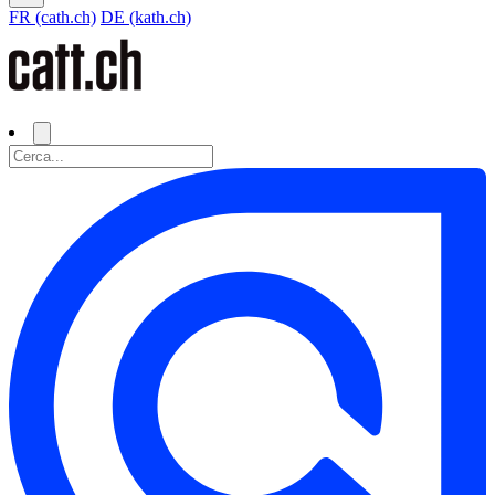
FR (cath.ch)
DE (kath.ch)