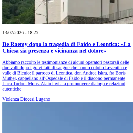
13/07/2026 - 18:25
De Raemy dopo la tragedia di Faido e Leontica: «La
Chiesa sia presenza e vicinanza nel dolore»
Abbiamo raccolto le testimonianze di alcuni operatori pastorali delle
due valli dopo i gravi fatti di sangue che hanno colpito Leventina e
valle di Blenio: il parroco di Leontica, don Andrea Iskra, fra Boris
Muther, cappellano all’Ospedale di Faido e il diacono permanente
Luca Turlon. Mons. Alain invita a promuovere dialogo e relazioni
autentiche.
Violenza
Diocesi Lugano