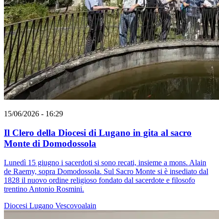
15/06/2026 - 16:29
Il Clero della Diocesi di Lugano in gita al sacro
Monte di Domodossola
Lunedì 15 giugno i sacerdoti si sono recati, insieme a mons. Alain
de Raemy, sopra Domodossola. Sul Sacro Monte si è insediato dal
1828 il nuovo ordine religioso fondato dal sacerdote e filosofo
trentino Antonio Rosmini.
Diocesi Lugano
Vescovoalain