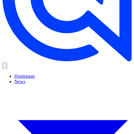
Homepage
News