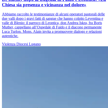
Chiesa sia presenza e vicinanza nel dolore»
Abbiamo raccolto le testimonianze di alcuni operatori pastorali delle
due valli dopo i gravi fatti di sangue che hanno colpito Leventina e
valle di Blenio: il parroco di Leontica, don Andrea Iskra, fra Boris
Muther, cappellano all’Ospedale di Faido e il diacono permanente
Luca Turlon. Mons. Alain invita a promuovere dialogo e relazioni
autentiche.
Violenza
Diocesi Lugano