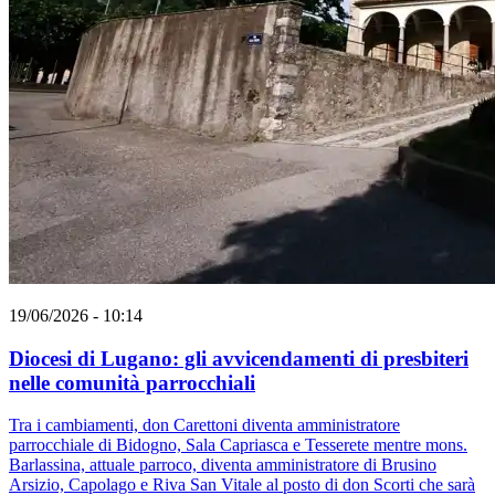
19/06/2026 - 10:14
Diocesi di Lugano: gli avvicendamenti di presbiteri
nelle comunità parrocchiali
Tra i cambiamenti, don Carettoni diventa amministratore
parrocchiale di Bidogno, Sala Capriasca e Tesserete mentre mons.
Barlassina, attuale parroco, diventa amministratore di Brusino
Arsizio, Capolago e Riva San Vitale al posto di don Scorti che sarà