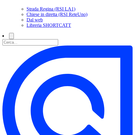
Strada Regina (RSI LA1)
Chiese in diretta (RSI ReteUno)
Dal web
Libreria SHORTCATT