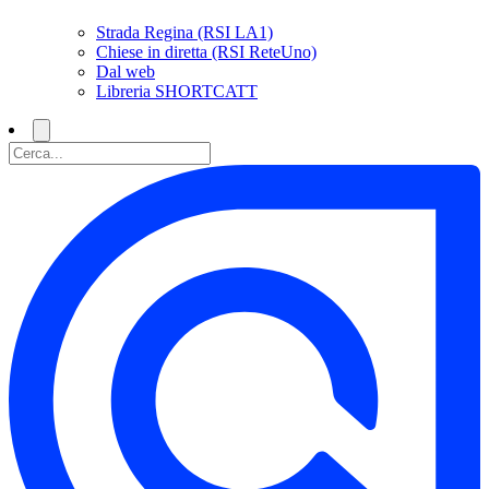
Strada Regina (RSI LA1)
Chiese in diretta (RSI ReteUno)
Dal web
Libreria SHORTCATT