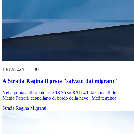
13/12/2024 - 14:36
A Strada Regina il prete "salvato dai migranti"
Nella puntata di sabato, ore 18.35 su RSI La1, la storia di don
Mattia Ferrari, cappellano di bordo della nave "Mediterranea".
Strada Regina
Migranti