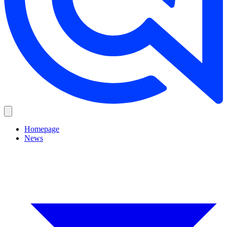
Homepage
News