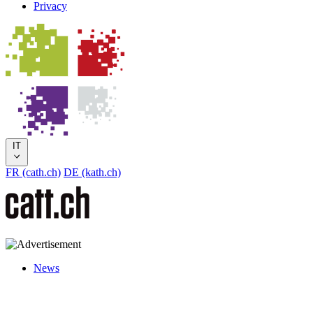
Privacy
IT
FR (cath.ch)
DE (kath.ch)
News