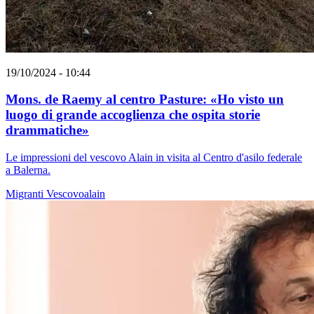
19/10/2024 - 10:44
Mons. de Raemy al centro Pasture: «Ho visto un
luogo di grande accoglienza che ospita storie
drammatiche»
Le impressioni del vescovo Alain in visita al Centro d'asilo federale
a Balerna.
Migranti
Vescovoalain