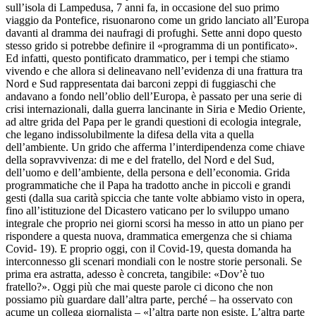
sull’isola di Lampedusa, 7 anni fa, in occasione del suo primo
viaggio da Pontefice, risuonarono come un grido lanciato all’Europa
davanti al dramma dei naufragi di profughi. Sette anni dopo questo
stesso grido si potrebbe definire il «programma di un pontificato».
Ed infatti, questo pontificato drammatico, per i tempi che stiamo
vivendo e che allora si delineavano nell’evidenza di una frattura tra
Nord e Sud rappresentata dai barconi zeppi di fuggiaschi che
andavano a fondo nell’oblio dell’Europa, è passato per una serie di
crisi internazionali, dalla guerra lancinante in Siria e Medio Oriente,
ad altre grida del Papa per le grandi questioni di ecologia integrale,
che legano indissolubilmente la difesa della vita a quella
dell’ambiente. Un grido che afferma l’interdipendenza come chiave
della sopravvivenza: di me e del fratello, del Nord e del Sud,
dell’uomo e dell’ambiente, della persona e dell’economia. Grida
programmatiche che il Papa ha tradotto anche in piccoli e grandi
gesti (dalla sua carità spiccia che tante volte abbiamo visto in opera,
fino all’istituzione del Dicastero vaticano per lo sviluppo umano
integrale che proprio nei giorni scorsi ha messo in atto un piano per
rispondere a questa nuova, drammatica emergenza che si chiama
Covid- 19). E proprio oggi, con il Covid-19, questa domanda ha
interconnesso gli scenari mondiali con le nostre storie personali. Se
prima era astratta, adesso è concreta, tangibile: «Dov’è tuo
fratello?». Oggi più che mai queste parole ci dicono che non
possiamo più guardare dall’altra parte, perché – ha osservato con
acume un collega giornalista – «l’altra parte non esiste. L’altra parte