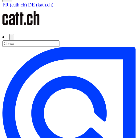
FR (cath.ch)
DE (kath.ch)