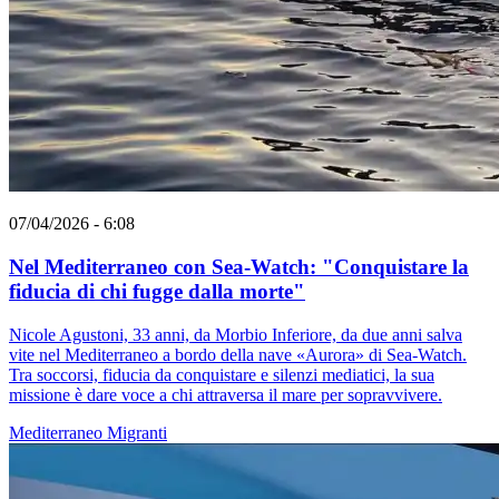
07/04/2026 - 6:08
Nel Mediterraneo con Sea-Watch: "Conquistare la
fiducia di chi fugge dalla morte"
Nicole Agustoni, 33 anni, da Morbio Inferiore, da due anni salva
vite nel Mediterraneo a bordo della nave «Aurora» di Sea-Watch.
Tra soccorsi, fiducia da conquistare e silenzi mediatici, la sua
missione è dare voce a chi attraversa il mare per sopravvivere.
Mediterraneo
Migranti