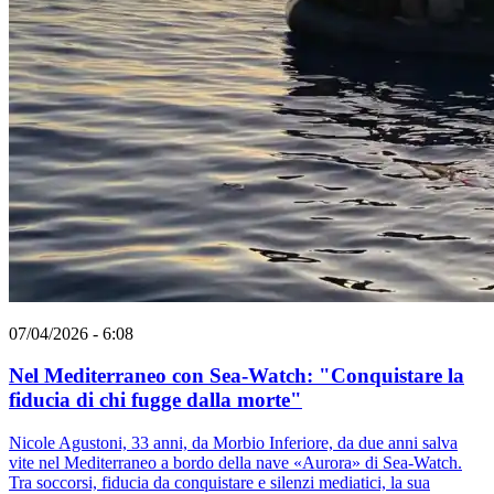
07/04/2026 - 6:08
Nel Mediterraneo con Sea-Watch: "Conquistare la
fiducia di chi fugge dalla morte"
Nicole Agustoni, 33 anni, da Morbio Inferiore, da due anni salva
vite nel Mediterraneo a bordo della nave «Aurora» di Sea-Watch.
Tra soccorsi, fiducia da conquistare e silenzi mediatici, la sua