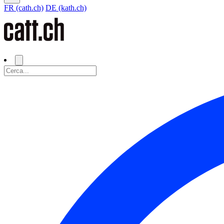
FR (cath.ch)
DE (kath.ch)