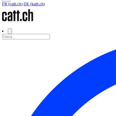
FR (cath.ch)
DE (kath.ch)