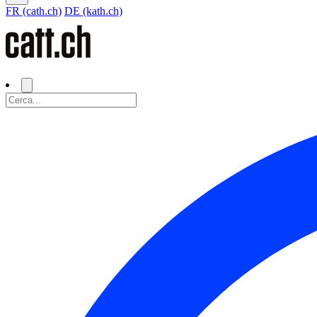
FR (cath.ch)
DE (kath.ch)