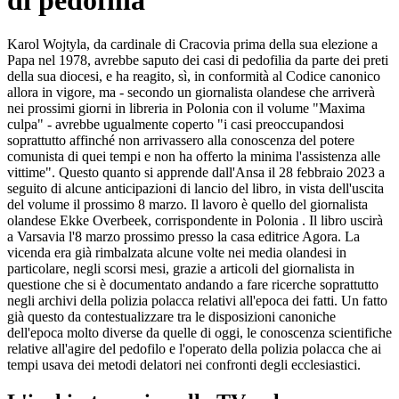
di pedofilia
Karol Wojtyla, da cardinale di Cracovia prima della sua elezione a
Papa nel 1978, avrebbe saputo dei casi di pedofilia da parte dei preti
della sua diocesi, e ha reagito, sì, in conformità al Codice canonico
allora in vigore, ma - secondo un giornalista olandese che arriverà
nei prossimi giorni in libreria in Polonia con il volume "Maxima
culpa" - avrebbe ugualmente coperto "i casi preoccupandosi
soprattutto affinché non arrivassero alla conoscenza del potere
comunista di quei tempi e non ha offerto la minima l'assistenza alle
vittime". Questo quanto si apprende dall'Ansa il 28 febbraio 2023 a
seguito di alcune anticipazioni di lancio del libro, in vista dell'uscita
del volume il prossimo 8 marzo. Il lavoro è quello del giornalista
olandese Ekke Overbeek, corrispondente in Polonia . Il libro uscirà
a Varsavia l'8 marzo prossimo presso la casa editrice Agora. La
vicenda era già rimbalzata alcune volte nei media olandesi in
particolare, negli scorsi mesi, grazie a articoli del giornalista in
questione che si è documentato andando a fare ricerche soprattutto
negli archivi della polizia polacca relativi all'epoca dei fatti. Un fatto
già questo da contestualizzare tra le disposizioni canoniche
dell'epoca molto diverse da quelle di oggi, le conoscenza scientifiche
relative all'agire del pedofilo e l'operato della polizia polacca che ai
tempi usava dei metodi delatori nei confronti degli ecclesiastici.