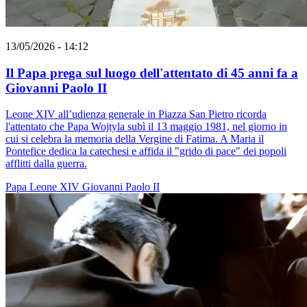
13/05/2026 - 14:12
Il Papa prega sul luogo dell'attentato di 45 anni fa a
Giovanni Paolo II
Leone XIV all’udienza generale in Piazza San Pietro ricorda
l'attentato che Papa Wojtyla subì il 13 maggio 1981, nel giorno in
cui si celebra la memoria della Vergine di Fatima. A Maria il
Pontefice dedica la catechesi e affida il "grido di pace" dei popoli
afflitti dalla guerra.
Papa Leone XIV
Giovanni Paolo II