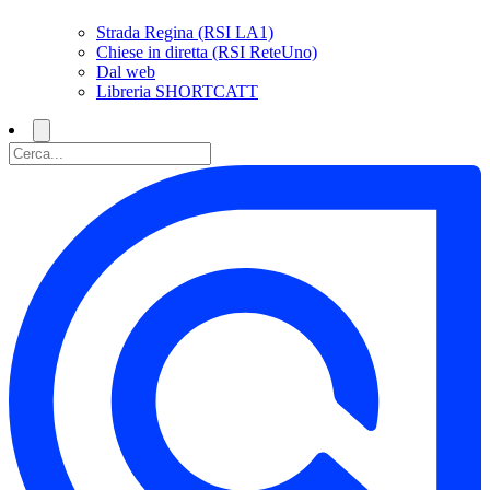
Strada Regina (RSI LA1)
Chiese in diretta (RSI ReteUno)
Dal web
Libreria SHORTCATT