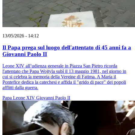
13/05/2026 - 14:12
Il Papa prega sul luogo dell'attentato di 45 anni fa a
Giovanni Paolo II
Leone XIV all’udienza generale in Piazza San Pietro ricorda
l'attentato che Papa Wojtyla subì il 13 maggio 1981, nel giorno in
cui si celebra la memoria della Vergine di Fatima. A Maria il
Pontefice dedica la catechesi e affida il "grido di pace" dei popoli
afflitti dalla guerra.
Papa Leone XIV
Giovanni Paolo II