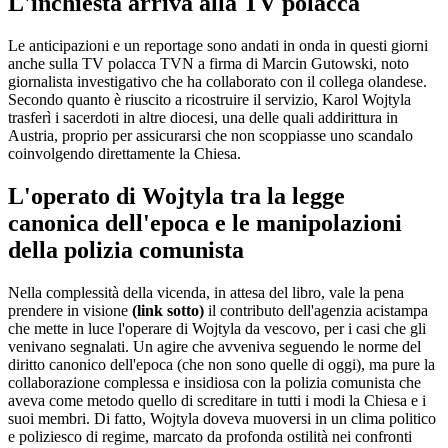
L'inchiesta arriva alla TV polacca
Le anticipazioni e un reportage sono andati in onda in questi giorni
anche sulla TV polacca TVN a firma di Marcin Gutowski, noto
giornalista investigativo che ha collaborato con il collega olandese.
Secondo quanto è riuscito a ricostruire il servizio, Karol Wojtyla
trasferì i sacerdoti in altre diocesi, una delle quali addirittura in
Austria, proprio per assicurarsi che non scoppiasse uno scandalo
coinvolgendo direttamente la Chiesa.
L'operato di Wojtyla tra la legge
canonica dell'epoca e le manipolazioni
della polizia comunista
Nella complessità della vicenda, in attesa del libro, vale la pena
prendere in visione
(link sotto)
il contributo dell'agenzia acistampa
che mette in luce l'operare di Wojtyla da vescovo, per i casi che gli
venivano segnalati. Un agire che avveniva seguendo le norme del
diritto canonico dell'epoca (che non sono quelle di oggi), ma pure la
collaborazione complessa e insidiosa con la polizia comunista che
aveva come metodo quello di screditare in tutti i modi la Chiesa e i
suoi membri. Di fatto, Wojtyla doveva muoversi in un clima politico
e poliziesco di regime, marcato da profonda ostilità nei confronti