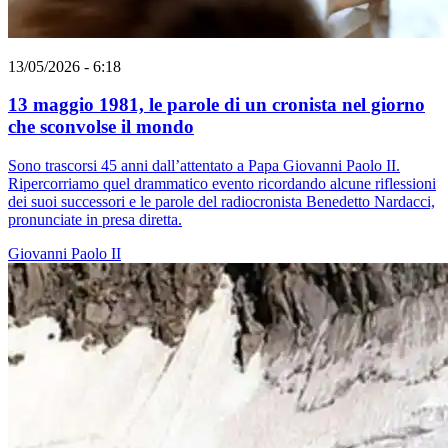
13/05/2026 - 6:18
13 maggio 1981, le parole di un cronista nel giorno
che sconvolse il mondo
Sono trascorsi 45 anni dall’attentato a Papa Giovanni Paolo II.
Ripercorriamo quel drammatico evento ricordando alcune riflessioni
dei suoi successori e le parole del radiocronista Benedetto Nardacci,
pronunciate in presa diretta.
Giovanni Paolo II