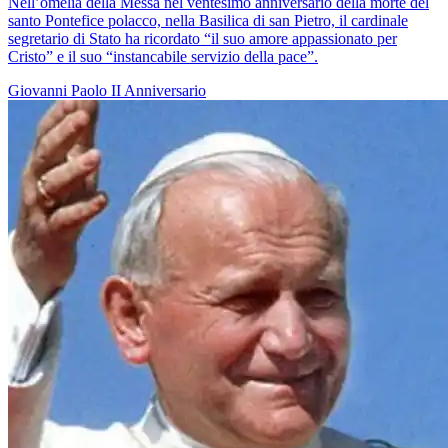
Nell’omelia della Messa nel ventesimo anniversario della morte del
santo Pontefice polacco, nella Basilica di san Pietro, il cardinale
segretario di Stato ha ricordato “il suo amore appassionato per
Cristo” e il suo “instancabile servizio della pace”.
Giovanni Paolo II
Anniversario