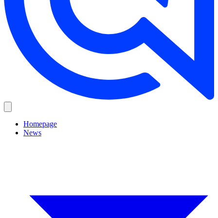
Homepage
News