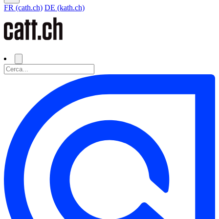
FR (cath.ch)
DE (kath.ch)