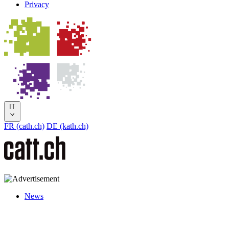
Privacy
IT
FR (cath.ch)
DE (kath.ch)
News