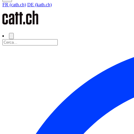
FR (cath.ch)
DE (kath.ch)