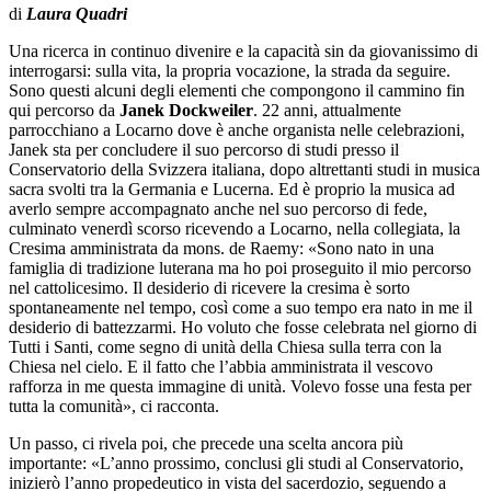
di
Laura Quadri
Una ricerca in continuo divenire e la capacità sin da giovanissimo di
interrogarsi: sulla vita, la propria vocazione, la strada da seguire.
Sono questi alcuni degli elementi che compongono il cammino fin
qui percorso da
Janek Dockweiler
. 22 anni, attualmente
parrocchiano a Locarno dove è anche organista nelle celebrazioni,
Janek sta per concludere il suo percorso di studi presso il
Conservatorio della Svizzera italiana, dopo altrettanti studi in musica
sacra svolti tra la Germania e Lucerna. Ed è proprio la musica ad
averlo sempre accompagnato anche nel suo percorso di fede,
culminato venerdì scorso ricevendo a Locarno, nella collegiata, la
Cresima amministrata da mons. de Raemy: «Sono nato in una
famiglia di tradizione luterana ma ho poi proseguito il mio percorso
nel cattolicesimo. Il desiderio di ricevere la cresima è sorto
spontaneamente nel tempo, così come a suo tempo era nato in me il
desiderio di battezzarmi. Ho voluto che fosse celebrata nel giorno di
Tutti i Santi, come segno di unità della Chiesa sulla terra con la
Chiesa nel cielo. E il fatto che l’abbia amministrata il vescovo
rafforza in me questa immagine di unità. Volevo fosse una festa per
tutta la comunità», ci racconta.
Un passo, ci rivela poi, che precede una scelta ancora più
importante: «L’anno prossimo, conclusi gli studi al Conservatorio,
inizierò l’anno propedeutico in vista del sacerdozio, seguendo a