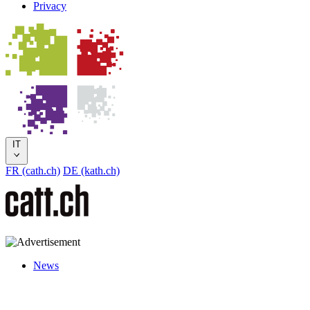
Privacy
IT
FR (cath.ch)
DE (kath.ch)
News