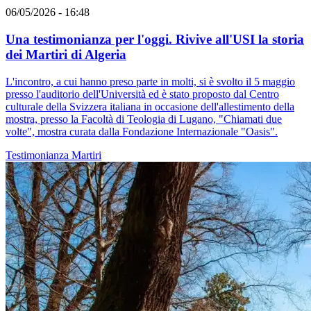
06/05/2026 - 16:48
Una testimonianza per l'oggi. Rivive all'USI la storia
dei Martiri di Algeria
L'incontro, a cui hanno preso parte in molti, si è svolto il 5 maggio
presso l'auditorio dell'Università ed è stato proposto dal Centro
culturale della Svizzera italiana in occasione dell'allestimento della
mostra, presso la Facoltà di Teologia di Lugano, "Chiamati due
volte", mostra curata dalla Fondazione Internazionale "Oasis".
Testimonianza
Martiri