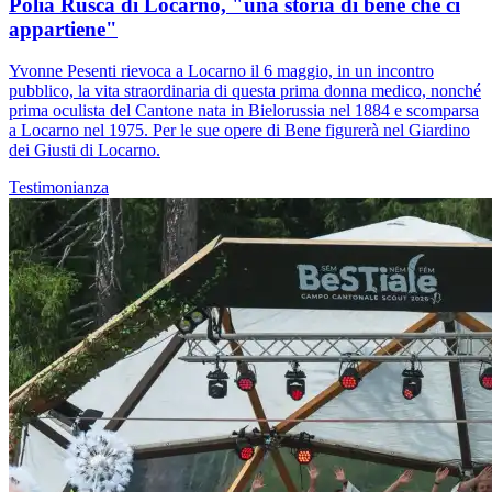
Polia Rusca di Locarno, "una storia di bene che ci
appartiene"
Yvonne Pesenti rievoca a Locarno il 6 maggio, in un incontro
pubblico, la vita straordinaria di questa prima donna medico, nonché
prima oculista del Cantone nata in Bielorussia nel 1884 e scomparsa
a Locarno nel 1975. Per le sue opere di Bene figurerà nel Giardino
dei Giusti di Locarno.
Testimonianza