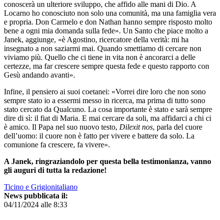
conoscerà un ulteriore sviluppo, che affido alle mani di Dio. A
Locarno ho conosciuto non solo una comunità, ma una famiglia vera
e propria. Don Carmelo e don Nathan hanno sempre risposto molto
bene a ogni mia domanda sulla fede». Un Santo che piace molto a
Janek, aggiunge, «è Agostino, ricercatore della verità: mi ha
insegnato a non saziarmi mai. Quando smettiamo di cercare non
viviamo più. Quello che ci tiene in vita non è ancorarci a delle
certezze, ma far crescere sempre questa fede e questo rapporto con
Gesù andando avanti».
Infine, il pensiero ai suoi coetanei: «Vorrei dire loro che non sono
sempre stato io a essermi messo in ricerca, ma prima di tutto sono
stato cercato da Qualcuno. La cosa importante è stato e sarà sempre
dire di sì: il fiat di Maria. E mai cercare da soli, ma affidarci a chi ci
è amico. Il Papa nel suo nuovo testo,
Dilexit nos
, parla del cuore
dell’uomo: il cuore non è fatto per vivere e battere da solo. La
comunione fa crescere, fa vivere».
A Janek, ringraziandolo per questa bella testimonianza, vanno
gli auguri di tutta la redazione!
Ticino e Grigionitaliano
News pubblicata il:
04/11/2024 alle 8:33