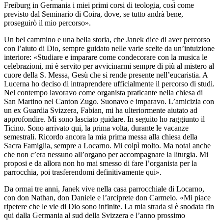
Freiburg in Germania i miei primi corsi di teologia, così come
previsto dal Seminario di Coira, dove, se tutto andrà bene,
proseguirò il mio percorso».
Un bel cammino e una bella storia, che Janek dice di aver percorso
con l’aiuto di Dio, sempre guidato nelle varie scelte da un’intuizione
interiore: «Studiare e imparare come condecorare con la musica le
celebrazioni, mi è servito per avvicinarmi sempre di più al mistero al
cuore della S. Messa, Gesù che si rende presente nell’eucaristia. A
Lucerna ho deciso di intraprendere ufficialmente il percorso di studi.
Nel contempo lavoravo come organista praticante nella chiesa di
San Martino nel Canton Zugo. Suonavo e imparavo. L’amicizia con
un ex Guardia Svizzera, Fabian, mi ha ulteriormente aiutato ad
approfondire. Mi sono lasciato guidare. In seguito ho raggiunto il
Ticino. Sono arrivato qui, la prima volta, durante le vacanze
semestrali. Ricordo ancora la mia prima messa alla chiesa della
Sacra Famiglia, sempre a Locarno. Mi colpì molto. Ma notai anche
che non c’era nessuno all’organo per accompagnare la liturgia. Mi
proposi e da allora non ho mai smesso di fare l’organista per la
parrocchia, poi trasferendomi definitivamente qui».
Da ormai tre anni, Janek vive nella casa parrocchiale di Locarno,
con don Nathan, don Daniele e l’arciprete don Carmelo. «Mi piace
ripetere che le vie di Dio sono infinite. La mia strada si è snodata fin
qui dalla Germania al sud della Svizzera e l’anno prossimo