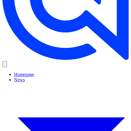
Homepage
News