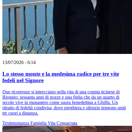
13/07/2026 - 6:14
Lo stesso monte e la medesima radice per tre vite
fedeli nel Signore
Due ricorrenze si intrecciano nella vita di una coppia ticinese di
Bioggio: sessanta anni di nozze e una figlia che da un quarto di
secolo vive in monastero come suora benedettina a Ghiffa. Un
ritratto di fedeltà condivisa, dove preghiera e silenzio tengono uniti
tre cuori a distanza.
Testimonianza
Famiglia
Vita Consacrata