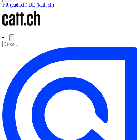
FR (cath.ch)
DE (kath.ch)