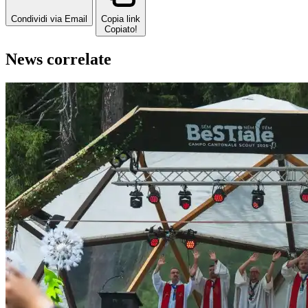
Condividi via Email
Copia link
Copiato!
News correlate