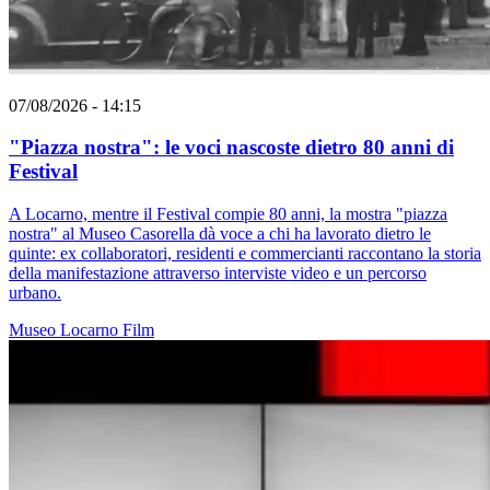
07/08/2026 - 14:15
"Piazza nostra": le voci nascoste dietro 80 anni di
Festival
A Locarno, mentre il Festival compie 80 anni, la mostra "piazza
nostra" al Museo Casorella dà voce a chi ha lavorato dietro le
quinte: ex collaboratori, residenti e commercianti raccontano la storia
della manifestazione attraverso interviste video e un percorso
urbano.
Museo
Locarno
Film