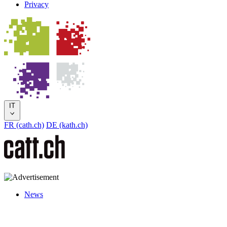
Privacy
IT
FR (cath.ch)
DE (kath.ch)
News