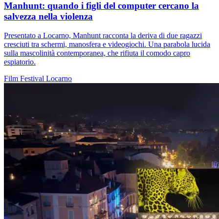
Manhunt: quando i figli del computer cercano la
salvezza nella violenza
Presentato a Locarno, Manhunt racconta la deriva di due ragazzi
cresciuti tra schermi, manosfera e videogiochi. Una parabola lucida
sulla mascolinità contemporanea, che rifiuta il comodo capro
espiatorio.
Film
Festival
Locarno