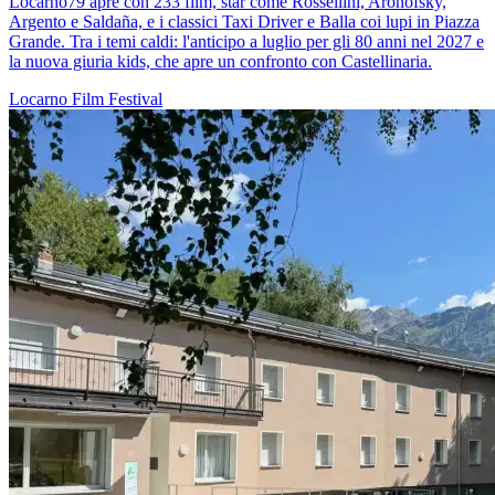
Locarno79 apre con 233 film, star come Rossellini, Aronofsky,
Argento e Saldaña, e i classici Taxi Driver e Balla coi lupi in Piazza
Grande. Tra i temi caldi: l'anticipo a luglio per gli 80 anni nel 2027 e
la nuova giuria kids, che apre un confronto con Castellinaria.
Locarno
Film
Festival