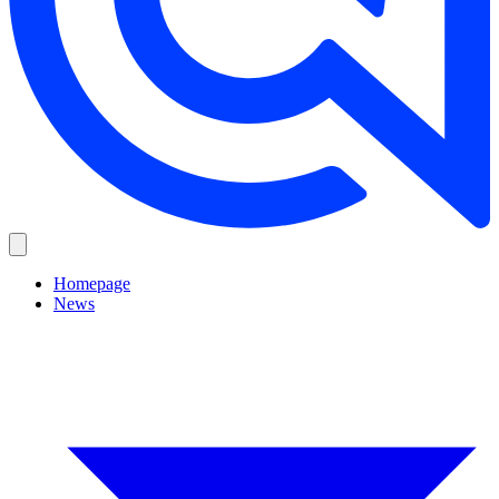
Homepage
News