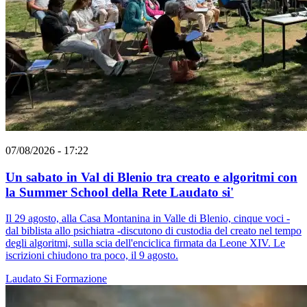
07/08/2026 - 17:22
Un sabato in Val di Blenio tra creato e algoritmi con
la Summer School della Rete Laudato si'
Il 29 agosto, alla Casa Montanina in Valle di Blenio, cinque voci -
dal biblista allo psichiatra -discutono di custodia del creato nel tempo
degli algoritmi, sulla scia dell'enciclica firmata da Leone XIV. Le
iscrizioni chiudono tra poco, il 9 agosto.
Laudato Si
Formazione