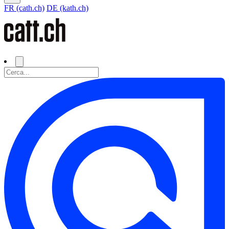
FR (cath.ch)
DE (kath.ch)