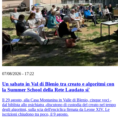
07/08/2026 - 17:22
Un sabato in Val di Blenio tra creato e algoritmi con
la Summer School della Rete Laudato si'
Il 29 agosto, alla Casa Montanina in Valle di Blenio, cinque voci -
dal biblista allo psichiatra -discutono di custodia del creato nel tempo
degli algoritmi, sulla scia dell'enciclica firmata da Leone XIV. Le
iscrizioni chiudono tra poco, il 9 agosto.