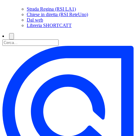
Strada Regina (RSI LA1)
Chiese in diretta (RSI ReteUno)
Dal web
Libreria SHORTCATT