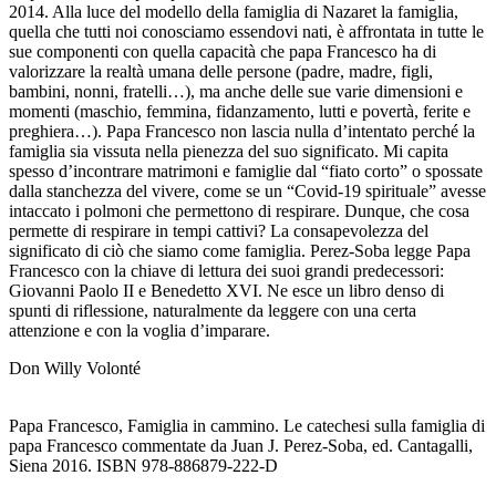
2014. Alla luce del modello della famiglia di Nazaret la famiglia,
quella che tutti noi conosciamo essendovi nati, è affrontata in tutte le
sue componenti con quella capacità che papa Francesco ha di
valorizzare la realtà umana delle persone (padre, madre, figli,
bambini, nonni, fratelli…), ma anche delle sue varie dimensioni e
momenti (maschio, femmina, fidanzamento, lutti e povertà, ferite e
preghiera…). Papa Francesco non lascia nulla d’intentato perché la
famiglia sia vissuta nella pienezza del suo significato. Mi capita
spesso d’incontrare matrimoni e famiglie dal “fiato corto” o spossate
dalla stanchezza del vivere, come se un “Covid-19 spirituale” avesse
intaccato i polmoni che permettono di respirare. Dunque, che cosa
permette di respirare in tempi cattivi? La consapevolezza del
significato di ciò che siamo come famiglia. Perez-Soba legge Papa
Francesco con la chiave di lettura dei suoi grandi predecessori:
Giovanni Paolo II e Benedetto XVI. Ne esce un libro denso di
spunti di riflessione, naturalmente da leggere con una certa
attenzione e con la voglia d’imparare.
Don Willy Volonté
Papa Francesco, Famiglia in cammino. Le catechesi sulla famiglia di
papa Francesco commentate da Juan J. Perez-Soba, ed. Cantagalli,
Siena 2016. ISBN 978-886879-222-D