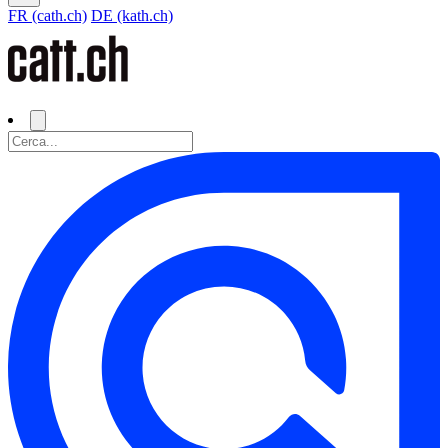
FR (cath.ch)
DE (kath.ch)