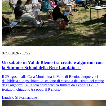
07/08/2026 - 17:22
Un sabato in Val di Blenio tra creato e algoritmi con
la Summer School della Rete Laudato si'
Il 29 agosto, alla Casa Montanina in Valle di Blenio, cinque voci -
dal biblista allo psichiatra -discutono di custodia del creato nel tempo
degli algoritmi, sulla scia dell'enciclica firmata da Leone XIV. Le
iscrizioni chiudono tra poco, il 9 agosto.
Laudato Si
Formazione