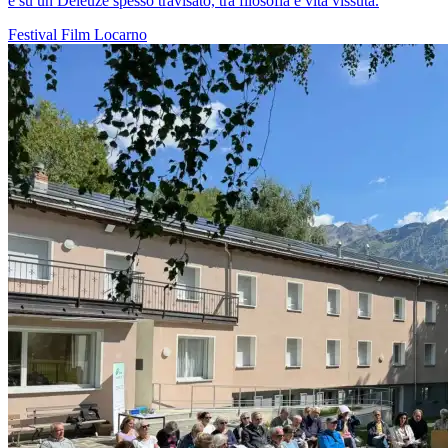
e su un Deleuze spesso travisato, tra filosofia e vita vissuta.
Festival
Film
Locarno