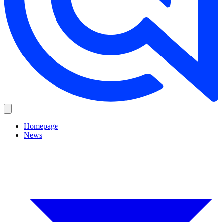
Homepage
News