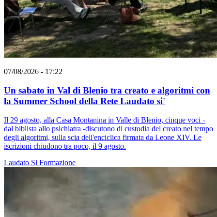
07/08/2026 - 17:22
Un sabato in Val di Blenio tra creato e algoritmi con
la Summer School della Rete Laudato si'
Il 29 agosto, alla Casa Montanina in Valle di Blenio, cinque voci -
dal biblista allo psichiatra -discutono di custodia del creato nel tempo
degli algoritmi, sulla scia dell'enciclica firmata da Leone XIV. Le
iscrizioni chiudono tra poco, il 9 agosto.
Laudato Si
Formazione