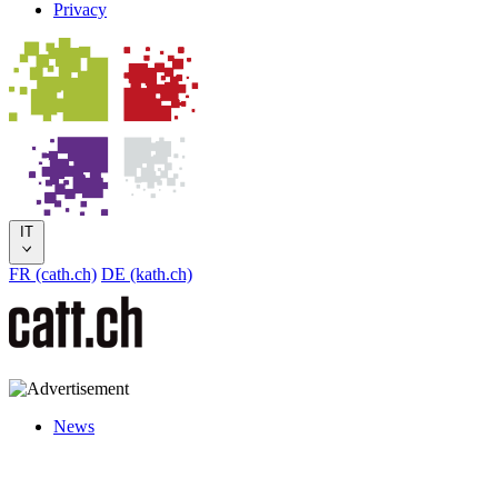
Privacy
IT
FR (cath.ch)
DE (kath.ch)
News