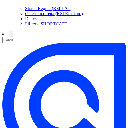
Strada Regina (RSI LA1)
Chiese in diretta (RSI ReteUno)
Dal web
Libreria SHORTCATT