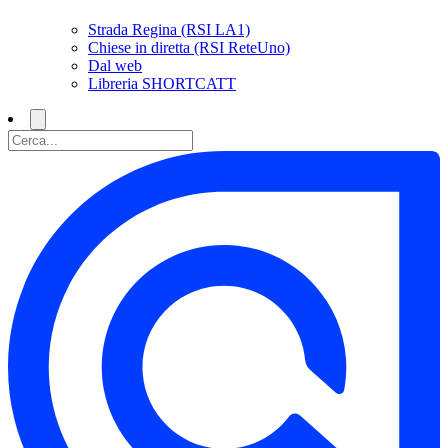
Strada Regina (RSI LA1)
Chiese in diretta (RSI ReteUno)
Dal web
Libreria SHORTCATT