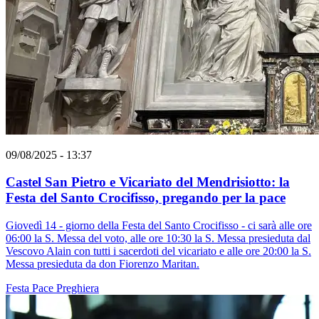
09/08/2025 - 13:37
Castel San Pietro e Vicariato del Mendrisiotto: la
Festa del Santo Crocifisso, pregando per la pace
Giovedì 14 - giorno della Festa del Santo Crocifisso - ci sarà alle ore
06:00 la S. Messa del voto, alle ore 10:30 la S. Messa presieduta dal
Vescovo Alain con tutti i sacerdoti del vicariato e alle ore 20:00 la S.
Messa presieduta da don Fiorenzo Maritan.
Festa
Pace
Preghiera