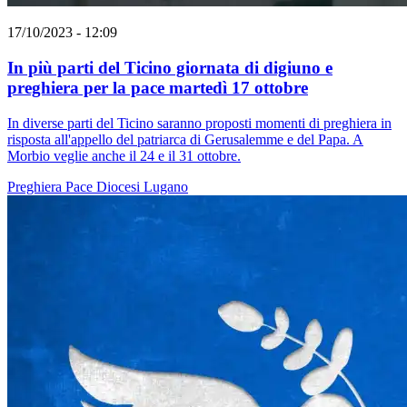
17/10/2023 - 12:09
In più parti del Ticino giornata di digiuno e
preghiera per la pace martedì 17 ottobre
In diverse parti del Ticino saranno proposti momenti di preghiera in
risposta all'appello del patriarca di Gerusalemme e del Papa. A
Morbio veglie anche il 24 e il 31 ottobre.
Preghiera
Pace
Diocesi Lugano