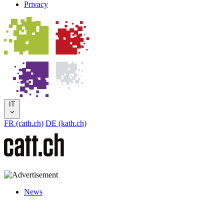
Privacy
IT
FR (cath.ch)
DE (kath.ch)
News