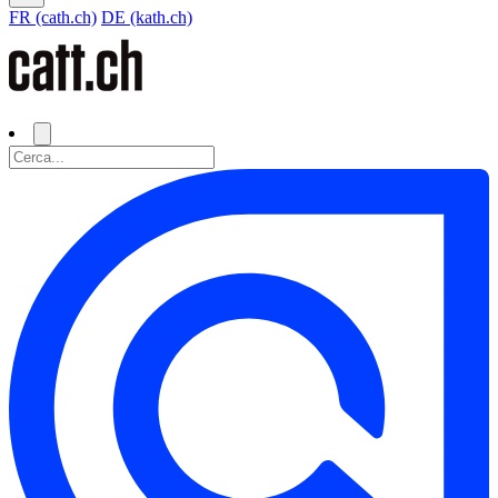
FR (cath.ch)
DE (kath.ch)