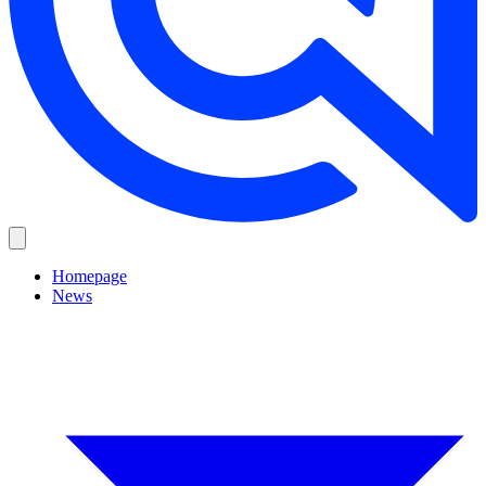
Homepage
News