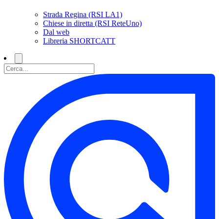
Strada Regina (RSI LA1)
Chiese in diretta (RSI ReteUno)
Dal web
Libreria SHORTCATT