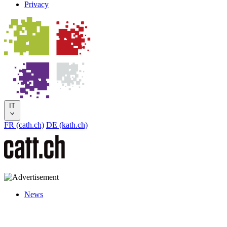
Privacy
IT
FR (cath.ch)
DE (kath.ch)
News