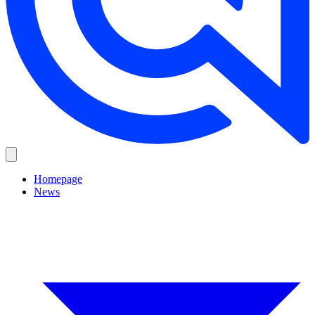
Homepage
News