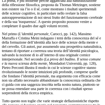
La prima, e più influente perché agganciata alla naturalizzazione
della riflessione filosofica, proposta da Thomas Metzinger, sostiene
non esistere sia l’io o il sé, come mostrano i risultati sperimentali
delle scienze cognitive, in particolare nello svelare la falsa
autorappresentazione di noi stessi frutto del funzionamento cerebrale
e della sua 'trasparenza'. A questo proposito possono venire a
completare il quadro due agili volumi recenti.
Nel primo (
L’identità personale,
Carocci, pp. 142), Massimo
Marraffa e Cristina Meini indagano i temi della conoscenza del sé e
della formazione dell’identità alla luce delle scienze della mente e
del cervello. Gli autori, pur assumendo una prospettiva naturalistica,
tentano di riportare a coerenza una teoria dell’identità psicologica,
salvando la nozione di io all’interno di una originale cornice
interpersonale. Nel secondo (
La prova del budino. Il senso comune
e la nuova scienza della mente,
Mondadori Università, pp. 128),
Pietro Perconti illustra il modo in cui le scienze cognitive stanno
rivoluzionando le nostre intuizioni più profonde, comprese quelle
che fondano l’identità personale, ma argomenta con efficacia come
non sia affatto necessario abbandonare la conoscenza ordinaria che
ci guida con una saggezza inscritta nella nostra natura, piuttosto se
ne possa emendare una parte in coerenza con i risultati spesso
sorprendenti della ricerca empirica.
Tutto questo non toglie che varie strategie deflazionistiche rispetto