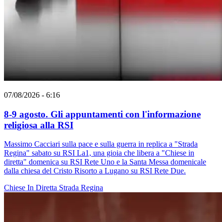
07/08/2026 - 6:16
8-9 agosto. Gli appuntamenti con l'informazione
religiosa alla RSI
Massimo Cacciari sulla pace e sulla guerra in replica a "Strada
Regina" sabato su RSI La1, una gioia che libera a "Chiese in
diretta" domenica su RSI Rete Uno e la Santa Messa domenicale
dalla chiesa del Cristo Risorto a Lugano su RSI Rete Due.
Chiese In Diretta
Strada Regina