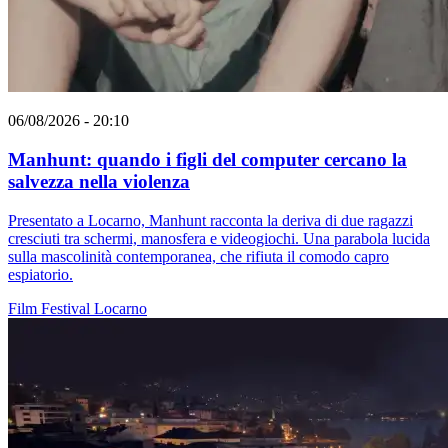
06/08/2026 - 20:10
Manhunt: quando i figli del computer cercano la
salvezza nella violenza
Presentato a Locarno, Manhunt racconta la deriva di due ragazzi
cresciuti tra schermi, manosfera e videogiochi. Una parabola lucida
sulla mascolinità contemporanea, che rifiuta il comodo capro
espiatorio.
Film
Festival
Locarno