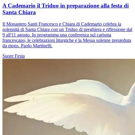
A Cademario il Triduo in preparazione alla festa di
Santa Chiara
Il Monastero Santi Francesco e Chiara di Cademario celebra la
solennità di Santa Chiara con un Triduo di preghiera e riflessione dal
9 all'11 agosto. In programma una conferenza sul carisma
francescano, le celebrazioni liturgiche e la Messa solenne presieduta
da mons. Paolo Martinelli.
Suore
Festa