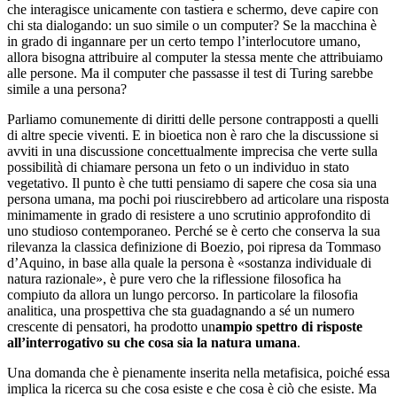
che interagisce unicamente con tastiera e schermo, deve capire con
chi sta dialogando: un suo simile o un computer? Se la macchina è
in grado di ingannare per un certo tempo l’interlocutore umano,
allora bisogna attribuire al computer la stessa mente che attribuiamo
alle persone. Ma il computer che passasse il test di Turing sarebbe
simile a una persona?
Parliamo comunemente di diritti delle persone contrapposti a quelli
di altre specie viventi. E in bioetica non è raro che la discussione si
avviti in una discussione concettualmente imprecisa che verte sulla
possibilità di chiamare persona un feto o un individuo in stato
vegetativo. Il punto è che tutti pensiamo di sapere che cosa sia una
persona umana, ma pochi poi riuscirebbero ad articolare una risposta
minimamente in grado di resistere a uno scrutinio approfondito di
uno studioso contemporaneo. Perché se è certo che conserva la sua
rilevanza la classica definizione di Boezio, poi ripresa da Tommaso
d’Aquino, in base alla quale la persona è «sostanza individuale di
natura razionale», è pure vero che la riflessione filosofica ha
compiuto da allora un lungo percorso. In particolare la filosofia
analitica, una prospettiva che sta guadagnando a sé un numero
crescente di pensatori, ha prodotto un
ampio spettro di risposte
all’interrogativo su che cosa sia la natura umana
.
Una domanda che è pienamente inserita nella metafisica, poiché essa
implica la ricerca su che cosa esiste e che cosa è ciò che esiste. Ma