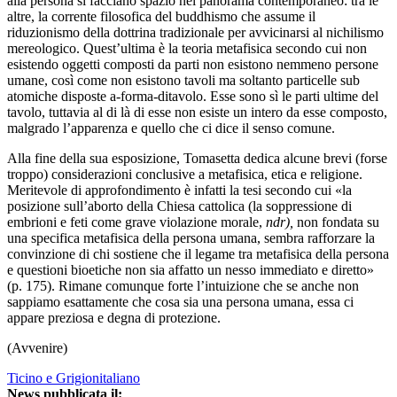
alla persona si facciano spazio nel panorama contemporaneo: tra le
altre, la corrente filosofica del buddhismo che assume il
riduzionismo della dottrina tradizionale per avvicinarsi al nichilismo
mereologico. Quest’ultima è la teoria metafisica secondo cui non
esistendo oggetti composti da parti non esistono nemmeno persone
umane, così come non esistono tavoli ma soltanto particelle sub
atomiche disposte a-forma-ditavolo. Esse sono sì le parti ultime del
tavolo, tuttavia al di là di esse non esiste un intero da esse composto,
malgrado l’apparenza e quello che ci dice il senso comune.
Alla fine della sua esposizione, Tomasetta dedica alcune brevi (forse
troppo) considerazioni conclusive a metafisica, etica e religione.
Meritevole di approfondimento è infatti la tesi secondo cui «la
posizione sull’aborto della Chiesa cattolica (la soppressione di
embrioni e feti come grave violazione morale,
ndr),
non fondata su
una specifica metafisica della persona umana, sembra rafforzare la
convinzione di chi sostiene che il legame tra metafisica della persona
e questioni bioetiche non sia affatto un nesso immediato e diretto»
(p. 175). Rimane comunque forte l’intuizione che se anche non
sappiamo esattamente che cosa sia una persona umana, essa ci
appare preziosa e degna di protezione.
(Avvenire)
Ticino e Grigionitaliano
News pubblicata il: