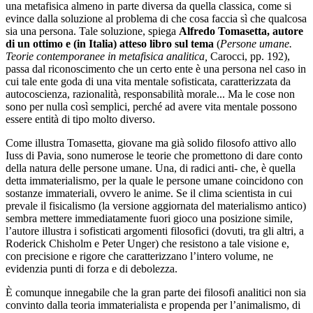
una metafisica almeno in parte diversa da quella classica, come si
evince dalla soluzione al problema di che cosa faccia sì che qualcosa
sia una persona. Tale soluzione, spiega
Alfredo Tomasetta, autore
di un ottimo e (in Italia) atteso libro sul tema
(
Persone umane.
Teorie contemporanee in metafisica analitica,
Carocci, pp. 192),
passa dal riconoscimento che un certo ente è una persona nel caso in
cui tale ente goda di una vita mentale sofisticata, caratterizzata da
autocoscienza, razionalità, responsabilità morale... Ma le cose non
sono per nulla così semplici, perché ad avere vita mentale possono
essere entità di tipo molto diverso.
Come illustra Tomasetta, giovane ma già solido filosofo attivo allo
Iuss di Pavia, sono numerose le teorie che promettono di dare conto
della natura delle persone umane. Una, di radici anti- che, è quella
detta immaterialismo, per la quale le persone umane coincidono con
sostanze immateriali, ovvero le anime. Se il clima scientista in cui
prevale il fisicalismo (la versione aggiornata del materialismo antico)
sembra mettere immediatamente fuori gioco una posizione simile,
l’autore illustra i sofisticati argomenti filosofici (dovuti, tra gli altri, a
Roderick Chisholm e Peter Unger) che resistono a tale visione e,
con precisione e rigore che caratterizzano l’intero volume, ne
evidenzia punti di forza e di debolezza.
È comunque innegabile che la gran parte dei filosofi analitici non sia
convinto dalla teoria immaterialista e propenda per l’animalismo, di