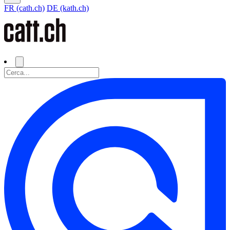
FR (cath.ch)
DE (kath.ch)