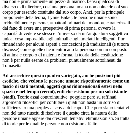
ma non è primariamente un pezzo di marmo, bensì qualcosa di
diverso e di ulteriore, così una persona umana non coincide col suo
corpo pur essendo costituita dal suo corpo. Anzi, per la principale
proponente della teoria, Lynne Baker, le persone umane sono
irriducibilmente persone, «mattoni primari del mondo», caratterizzati
dal fatto di avere una prospettiva di prima persona, ovvero la
capacità di vedere se stessi e l’universo da un’angolatura soggettiva
unica, cosa impossibile agli animali e agli artefatti intelligenti. Pur
rimandando per alcuni aspetti a concezioni più tradizionali (e tuttora
discusse) come quelle che identificano la persona con un composto
di anima e corpo o di materia e forma, la teoria della costituzione
non è per nulla esente da problemi, puntualmente sottolineati da
Tomasetta.
Ad arricchire questo quadro variegato, anche posizioni più
esotiche, che vedono le persone umane rispettivamente come un
fascio di stati mentali, oggetti quadridimensionali estesi nello
spazio e nel tempo (vermi), enti che esistono per un solo istante
(stadi
). Teorie assai controintuitive, poggiate però su raffinati
argomenti filosofici per confutare i quali non basta un sorriso di
sufficienza o una perplessa scossa del capo. Che però siano tentativi
non del tutto riusciti di risolvere il quesito circa la natura delle
persone umane appare dai crescenti tentativi eliminazionisti. Si tratta
di teorie per le quali le persone non esistono affatto.