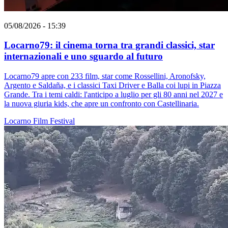
05/08/2026 - 15:39
Locarno79: il cinema torna tra grandi classici, star
internazionali e uno sguardo al futuro
Locarno79 apre con 233 film, star come Rossellini, Aronofsky,
Argento e Saldaña, e i classici Taxi Driver e Balla coi lupi in Piazza
Grande. Tra i temi caldi: l'anticipo a luglio per gli 80 anni nel 2027 e
la nuova giuria kids, che apre un confronto con Castellinaria.
Locarno
Film
Festival