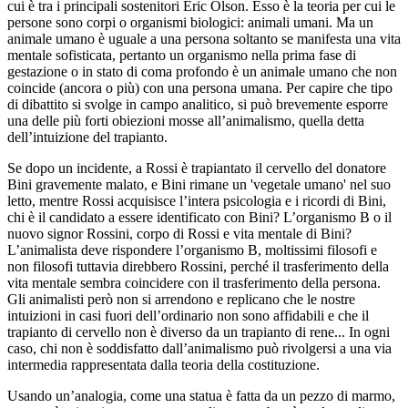
cui è tra i principali sostenitori Eric Olson. Esso è la teoria per cui le
persone sono corpi o organismi biologici: animali umani. Ma un
animale umano è uguale a una persona soltanto se manifesta una vita
mentale sofisticata, pertanto un organismo nella prima fase di
gestazione o in stato di coma profondo è un animale umano che non
coincide (ancora o più) con una persona umana. Per capire che tipo
di dibattito si svolge in campo analitico, si può brevemente esporre
una delle più forti obiezioni mosse all’animalismo, quella detta
dell’intuizione del trapianto.
Se dopo un incidente, a Rossi è trapiantato il cervello del donatore
Bini gravemente malato, e Bini rimane un 'vegetale umano' nel suo
letto, mentre Rossi acquisisce l’intera psicologia e i ricordi di Bini,
chi è il candidato a essere identificato con Bini? L’organismo B o il
nuovo signor Rossini, corpo di Rossi e vita mentale di Bini?
L’animalista deve rispondere l’organismo B, moltissimi filosofi e
non filosofi tuttavia direbbero Rossini, perché il trasferimento della
vita mentale sembra coincidere con il trasferimento della persona.
Gli animalisti però non si arrendono e replicano che le nostre
intuizioni in casi fuori dell’ordinario non sono affidabili e che il
trapianto di cervello non è diverso da un trapianto di rene... In ogni
caso, chi non è soddisfatto dall’animalismo può rivolgersi a una via
intermedia rappresentata dalla teoria della costituzione.
Usando un’analogia, come una statua è fatta da un pezzo di marmo,