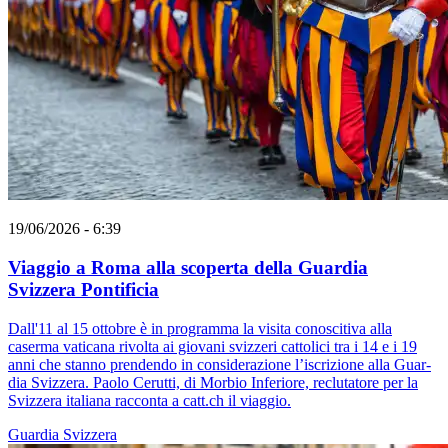
19/06/2026 - 6:39
Viaggio a Roma alla scoperta della Guardia
Svizzera Pontificia
Dall'11 al 15 ottobre è in programma la visita conoscitiva alla
caserma vaticana rivolta ai giovani svizzeri cattolici tra i 14 e i 19
anni che stanno prendendo in considerazione l’iscrizione alla Guar­
dia Svizzera. Paolo Cerutti, di Morbio Inferiore, reclutatore per la
Svizzera italiana racconta a catt.ch il viaggio.
Guardia Svizzera