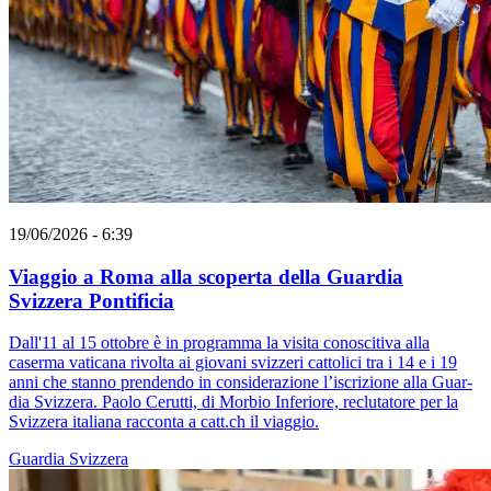
19/06/2026 - 6:39
Viaggio a Roma alla scoperta della Guardia
Svizzera Pontificia
Dall'11 al 15 ottobre è in programma la visita conoscitiva alla
caserma vaticana rivolta ai giovani svizzeri cattolici tra i 14 e i 19
anni che stanno prendendo in considerazione l’iscrizione alla Guar­
dia Svizzera. Paolo Cerutti, di Morbio Inferiore, reclutatore per la
Svizzera italiana racconta a catt.ch il viaggio.
Guardia Svizzera