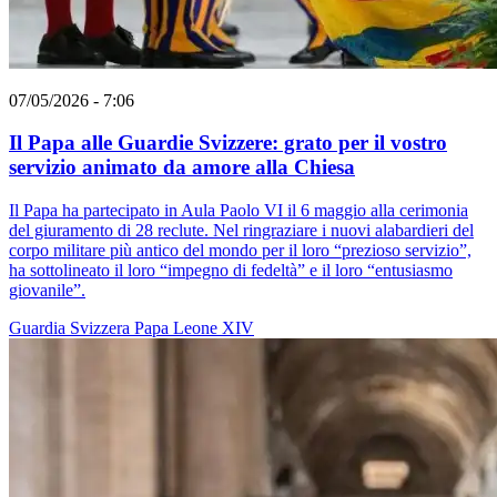
07/05/2026 - 7:06
Il Papa alle Guardie Svizzere: grato per il vostro
servizio animato da amore alla Chiesa
Il Papa ha partecipato in Aula Paolo VI il 6 maggio alla cerimonia
del giuramento di 28 reclute. Nel ringraziare i nuovi alabardieri del
corpo militare più antico del mondo per il loro “prezioso servizio”,
ha sottolineato il loro “impegno di fedeltà” e il loro “entusiasmo
giovanile”.
Guardia Svizzera
Papa Leone XIV