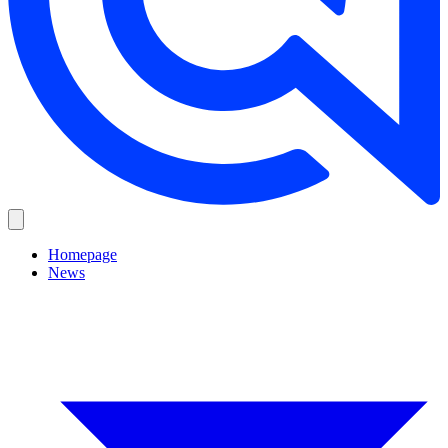
Homepage
News