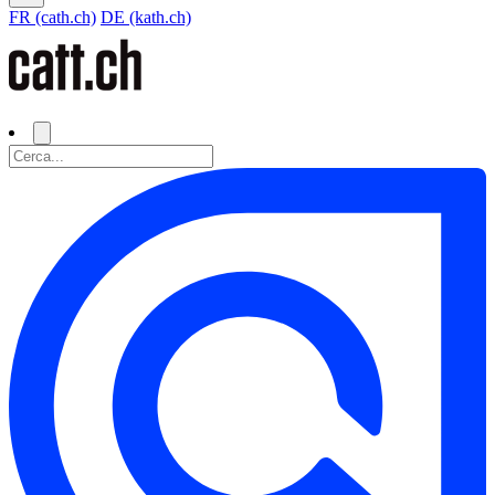
FR (cath.ch)
DE (kath.ch)