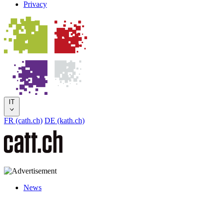
Privacy
IT
FR (cath.ch)
DE (kath.ch)
News