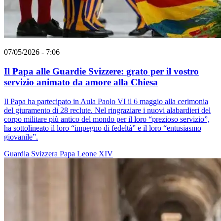
07/05/2026 - 7:06
Il Papa alle Guardie Svizzere: grato per il vostro
servizio animato da amore alla Chiesa
Il Papa ha partecipato in Aula Paolo VI il 6 maggio alla cerimonia
del giuramento di 28 reclute. Nel ringraziare i nuovi alabardieri del
corpo militare più antico del mondo per il loro “prezioso servizio”,
ha sottolineato il loro “impegno di fedeltà” e il loro “entusiasmo
giovanile”.
Guardia Svizzera
Papa Leone XIV