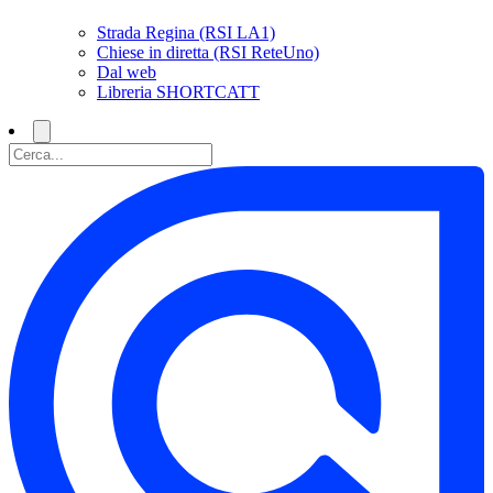
Strada Regina (RSI LA1)
Chiese in diretta (RSI ReteUno)
Dal web
Libreria SHORTCATT