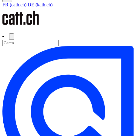
FR (cath.ch)
DE (kath.ch)