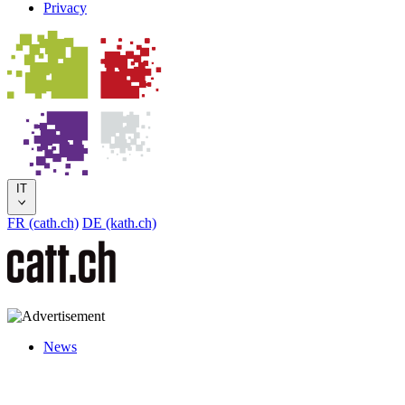
Privacy
IT
FR (cath.ch)
DE (kath.ch)
News