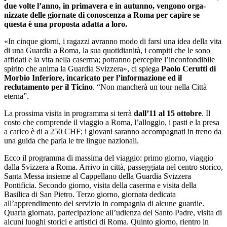
due volte l’anno, in pri­mavera e in autunno, vengono orga­
nizzate delle giornate di conoscenza a Roma per capire se
questa è una pro­posta adatta a loro.
«In cinque gior­ni, i ragazzi avranno modo di farsi una idea della vita
di una Guardia a Roma, la sua quotidianità, i compiti che le sono
affidati e la vita nella ca­serma; potranno percepire l’incon­fondibile
spirito che anima la Guar­dia Svizzera», ci spiega
Paolo Cerut­ti di
Morbio Inferiore, incaricato per l’informazione ed il
reclutamento per il Ticino
. “Non mancherà un tour nella Città
eterna”.
La prossima visita in programma si terrà
dall’11 al 15 ottobre
. Il
costo che comprende il viaggio a Roma, l’alloggio, i pasti e la presa
a carico è di a 250 CHF; i giovani saranno accompagnati in treno da
una guida che parla le tre lingue nazionali.
Ecco il programma di massima del viaggio: primo giorno, viaggio
dalla Svizzera a Roma. Arrivo in città, passeggiata nel centro storico,
Santa Messa insieme al Cappellano della Guardia Svizzera
Pontificia. Secondo giorno, visita della caserma e visita della
Basilica di San Pietro. Terzo giorno, giornata dedicata
all’apprendimento del servizio in compagnia di alcune guardie.
Quarta giornata, partecipazione all’udienza del Santo Padre, visita di
alcuni luoghi storici e artistici di Roma. Quinto giorno, rientro in