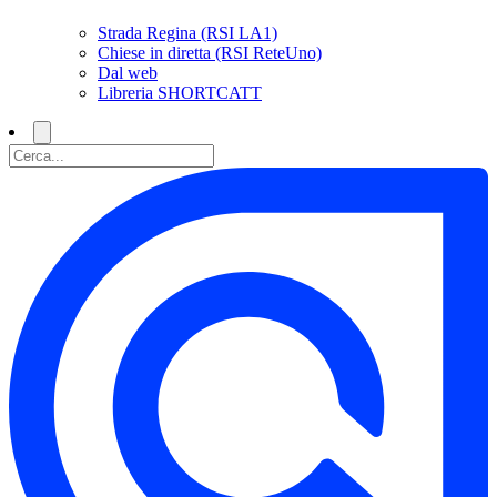
Strada Regina (RSI LA1)
Chiese in diretta (RSI ReteUno)
Dal web
Libreria SHORTCATT