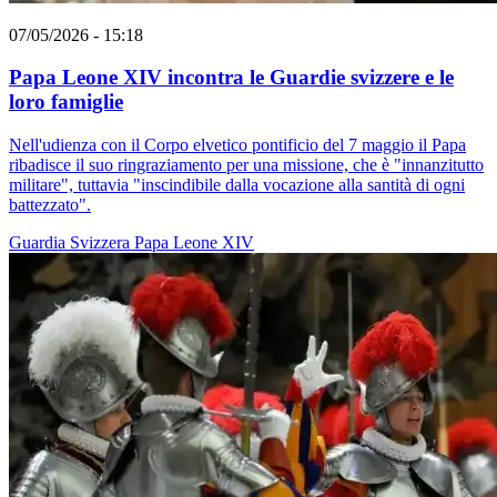
07/05/2026 - 15:18
Papa Leone XIV incontra le Guardie svizzere e le
loro famiglie
Nell'udienza con il Corpo elvetico pontificio del 7 maggio il Papa
ribadisce il suo ringraziamento per una missione, che è "innanzitutto
militare", tuttavia "inscindibile dalla vocazione alla santità di ogni
battezzato".
Guardia Svizzera
Papa Leone XIV