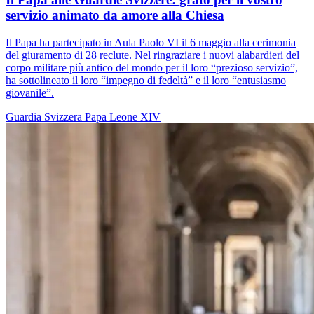
servizio animato da amore alla Chiesa
Il Papa ha partecipato in Aula Paolo VI il 6 maggio alla cerimonia
del giuramento di 28 reclute. Nel ringraziare i nuovi alabardieri del
corpo militare più antico del mondo per il loro “prezioso servizio”,
ha sottolineato il loro “impegno di fedeltà” e il loro “entusiasmo
giovanile”.
Guardia Svizzera
Papa Leone XIV