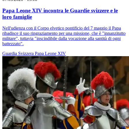
Papa Leone XIV incontra le Guardie svizzere e le
loro famiglie
Nell'udienza con il Corpo elvetico pontificio del 7 maggio il Papa
ribadisce il suo ringraziamento per una missione, che è "innanzitutto
militare", tuttavia "inscindibile dalla vocazione alla santità di ogni
battezzato".
Guardia Svizzera
Papa Leone XIV