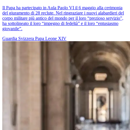
Il Papa ha partecipato in Aula Paolo VI il 6 maggio alla cerimonia
del giuramento di 28 reclute. Nel ringraziare i nuovi alabardieri del
corpo militare più antico del mondo per il loro “prezioso servizio”,
ha sottolineato il loro “impegno di fedeltà” e il loro “entusiasmo
giovanile”.
Guardia Svizzera
Papa Leone XIV