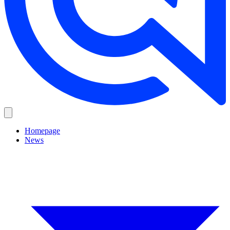
Homepage
News