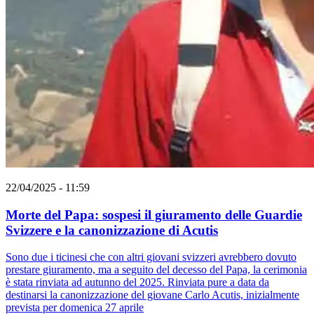
22/04/2025 - 11:59
Morte del Papa: sospesi il giuramento delle Guardie
Svizzere e la canonizzazione di Acutis
Sono due i ticinesi che con altri giovani svizzeri avrebbero dovuto
prestare giuramento, ma a seguito del decesso del Papa, la cerimonia
è stata rinviata ad autunno del 2025. Rinviata pure a data da
destinarsi la canonizzazione del giovane Carlo Acutis, inizialmente
prevista per domenica 27 aprile