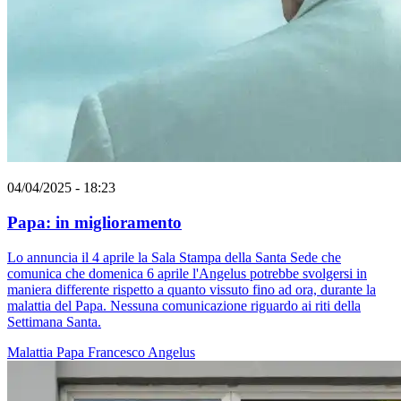
04/04/2025 - 18:23
Papa: in miglioramento
Lo annuncia il 4 aprile la Sala Stampa della Santa Sede che
comunica che domenica 6 aprile l'Angelus potrebbe svolgersi in
maniera differente rispetto a quanto vissuto fino ad ora, durante la
malattia del Papa. Nessuna comunicazione riguardo ai riti della
Settimana Santa.
Malattia
Papa Francesco
Angelus