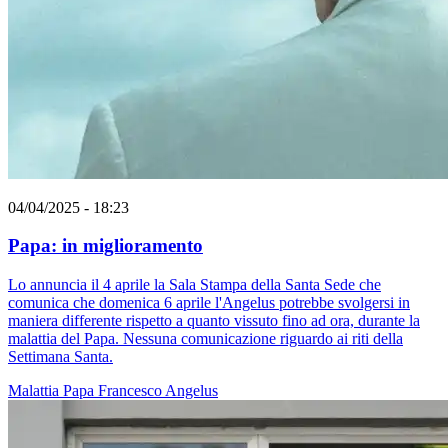
04/04/2025 - 18:23
Papa: in miglioramento
Lo annuncia il 4 aprile la Sala Stampa della Santa Sede che
comunica che domenica 6 aprile l'Angelus potrebbe svolgersi in
maniera differente rispetto a quanto vissuto fino ad ora, durante la
malattia del Papa. Nessuna comunicazione riguardo ai riti della
Settimana Santa.
Malattia
Papa Francesco
Angelus