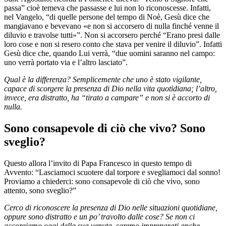
passa” cioè temeva che passasse e lui non lo riconoscesse. Infatti,
nel Vangelo, “di quelle persone del tempo di Noè, Gesù dice che
mangiavano e bevevano «e non si accorsero di nulla finché venne il
diluvio e travolse tutti»”. Non si accorsero perché “Erano presi dalle
loro cose e non si resero conto che stava per venire il diluvio”. Infatti
Gesù dice che, quando Lui verrà, “due uomini saranno nel campo:
uno verrà portato via e l’altro lasciato”.
Qual è la differenza? Semplicemente che uno è stato vigilante,
capace di scorgere la presenza di Dio nella vita quotidiana; l’altro,
invece, era distratto, ha “tirato a campare” e non si è accorto di
nulla.
Sono consapevole di ciò che vivo? Sono
sveglio?
Questo allora l’invito di Papa Francesco in questo tempo di
Avvento: “Lasciamoci scuotere dal torpore e svegliamoci dal sonno!
Proviamo a chiederci: sono consapevole di ciò che vivo, sono
attento, sono sveglio?”
Cerco di riconoscere la presenza di Dio nelle situazioni quotidiane,
oppure sono distratto e un po’ travolto dalle cose? Se non ci
accorgiamo oggi della sua venuta, saremo impreparati anche