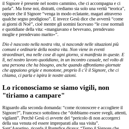
il Signore è presente nel nostro cammino, che ci accompagna e ci
parla”. Ma forse noi, distratti, crediamo sia solo una verità “teorica”,
oppure che il Signore “venga in modo eclatante, magari attraverso
qualche segno prodigioso”. E invece Gesù dice che avverrà “come
ai giorni di Noè”, cioè mentre gli uomini facevano “le cose normali
e quotidiane della vita: «mangiavano e bevevano, prendevano
moglie e prendevano marito»”.
Dio è nascosto nella nostra vita, si nasconde nelle situazioni più
comuni e ordinarie della nostra vita. Non viene in eventi
straordinari, ma nelle cose di ogni giorno, si manifesta in queste. E
lì, nel nostro lavoro quotidiano, in un incontro casuale, nel volto di
una persona che ha bisogno, anche quando affrontiamo giornate
che appaiono grigie e monotone, proprio lì c’è il Signore, che ci
chiama, ci parla e ispira le nostre azioni.
Lo riconosciamo se siamo vigili, non
"tiriamo a campare"
Riguardo alla seconda domanda: “come riconoscere e accogliere il
Signore?”, Francesco sottolinea che “dobbiamo essere svegli, attenti,
vigilanti”. Perchè Gesù ci avverte del “pericolo di non accorgerci
della sua venuta ed essere impreparati alla sua visita”.
Sant’Agostino, ricorda il Pontefice diceva: “Temo il Signore che