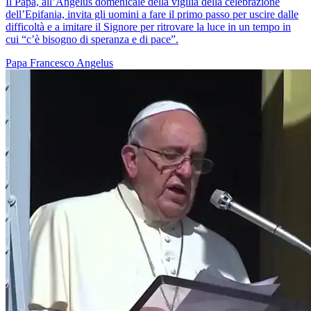
Il Papa, all’Angelus domenicale della vigilia della celebrazione
dell’Epifania, invita gli uomini a fare il primo passo per uscire dalle
difficoltà e a imitare il Signore per ritrovare la luce in un tempo in
cui “c’è bisogno di speranza e di pace”.
Papa Francesco
Angelus