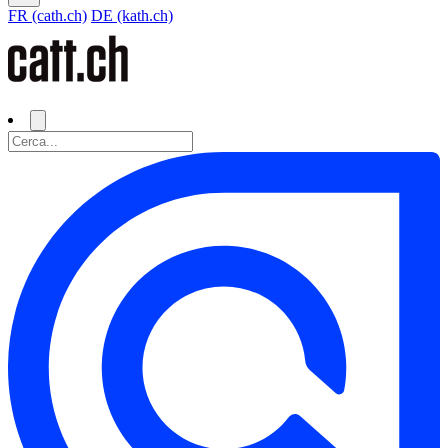
FR (cath.ch)
DE (kath.ch)