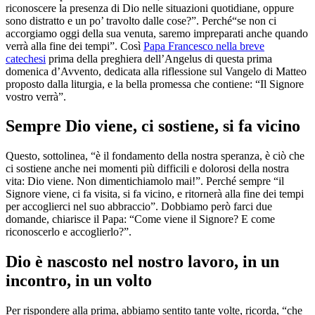
riconoscere la presenza di Dio nelle situazioni quotidiane, oppure
sono distratto e un po’ travolto dalle cose?”. Perché“se non ci
accorgiamo oggi della sua venuta, saremo impreparati anche quando
verrà alla fine dei tempi”. Così
Papa Francesco nella breve
catechesi
prima della preghiera dell’Angelus di questa prima
domenica d’Avvento, dedicata alla riflessione sul Vangelo di Matteo
proposto dalla liturgia, e la bella promessa che contiene: “Il Signore
vostro verrà”.
Sempre Dio viene, ci sostiene, si fa vicino
Questo, sottolinea, “è il fondamento della nostra speranza, è ciò che
ci sostiene anche nei momenti più difficili e dolorosi della nostra
vita: Dio viene. Non dimentichiamolo mai!”. Perché sempre “il
Signore viene, ci fa visita, si fa vicino, e ritornerà alla fine dei tempi
per accoglierci nel suo abbraccio”. Dobbiamo però farci due
domande, chiarisce il Papa: “Come viene il Signore? E come
riconoscerlo e accoglierlo?”.
Dio è nascosto nel nostro lavoro, in un
incontro, in un volto
Per rispondere alla prima, abbiamo sentito tante volte, ricorda, “che