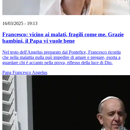
16/03/2025 - 19:13
Francesco: vicino ai malati, fragili come me. Grazie
bambini, il Papa vi vuole bene
Nel testo dell'Angelus preparato dal Pontefice, Francesco ricorda
che nella malattia nulla può impedire di amare e pregare, esorta a
guardare chi è accanto nella prova, riflesso della luce di Dio.
Papa Francesco
Angelus