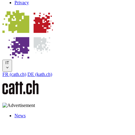
Privacy
IT
FR (cath.ch)
DE (kath.ch)
News