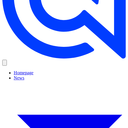
Homepage
News