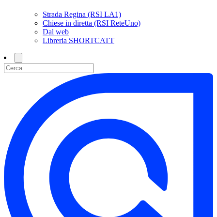
Strada Regina (RSI LA1)
Chiese in diretta (RSI ReteUno)
Dal web
Libreria SHORTCATT