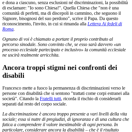
e dona a ciascuno, senza esclusioni né discriminazioni, la possibilità
di esclamare: "Io sono Chiesa!". Quella Chiesa che "non è una
comunità di perfetti, ma di discepoli in cammino, che seguono il
Signore, bisognosi del suo perdono", scrive il Papa. Da questo
riconoscimento, l'invito, in cui si rimanda alla
Lettera Ai fedeli di
Roma
.
Ognuno di voi è chiamato a portare il proprio contributo al
percorso sinodale. Sono convinto che, se esso sarà davvero «un
processo ecclesiale partecipato e inclusivo» la comunità ecclesiale
ne uscirà realmente arricchita.
Ancora troppi stigmi nei confronti dei
disabili
Francesco mette a fuoco la permanenza di discriminazioni verso le
persone con disabilità che si sentono "trattati come corpi estranei alla
società". Citando la
Fratelli tutti
, ricorda il rischio di considerarli
separati dal resto del corpo sociale.
La discriminazione è ancora troppo presente a vari livelli della vita
sociale; essa si nutre di pregiudizi, di ignoranza e di una cultura che
fatica a comprendere il valore inestimabile di ogni persona. In
particolare, considerare ancora la disabilità – che è il risultato