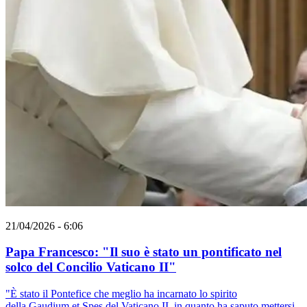
21/04/2026 - 6:06
Papa Francesco: "Il suo è stato un pontificato nel
solco del Concilio Vaticano II"
"È stato il Pontefice che meglio ha incarnato lo spirito
della Gaudium et Spes del Vaticano II, in quanto ha saputo mettersi