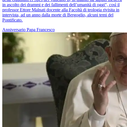
in ascolto dei drammi e dei fallimenti dell’umanità di oggi", così il
professor Ettore Malnati docente alla Facoltà di teologia rivisita in
intervista, ad un anno dalla morte di Bergoglio, alcuni temi del
Pontificato.
Anniversario
Papa Francesco