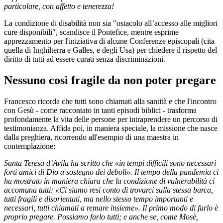
particolare, con affetto e tenerezza!
La condizione di disabilità non sia "ostacolo all’accesso alle migliori
cure disponibili", scandisce il Pontefice, mentre esprime
apprezzamento per l'iniziativa di alcune Conferenze episcopali (cita
quella di Inghilterra e Galles, e degli Usa) per chiedere il rispetto del
diritto di tutti ad essere curati senza discriminazioni.
Nessuno così fragile da non poter pregare
Francesco ricorda che tutti sono chiamati alla santità e che l'incontro
con Gesù - come raccontato in tanti episodi biblici - trasforma
profondamente la vita delle persone per intraprendere un percorso di
testimonianza. Affida poi, in maniera speciale, la missione che nasce
dalla preghiera, ricorrendo all'esempio di una maestra in
contemplazione:
Santa Teresa d’Avila ha scritto che «in tempi difficili sono necessari
forti amici di Dio a sostegno dei deboli». Il tempo della pandemia ci
ha mostrato in maniera chiara che la condizione di vulnerabilità ci
accomuna tutti: «Ci siamo resi conto di trovarci sulla stessa barca,
tutti fragili e disorientati, ma nello stesso tempo importanti e
necessari, tutti chiamati a remare insieme». Il primo modo di farlo è
proprio pregare. Possiamo farlo tutti; e anche se, come Mosè,