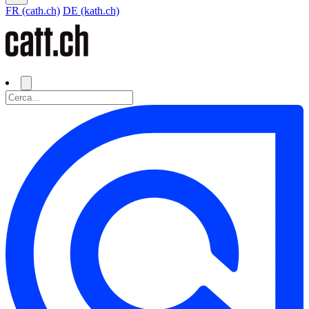
FR (cath.ch)
DE (kath.ch)