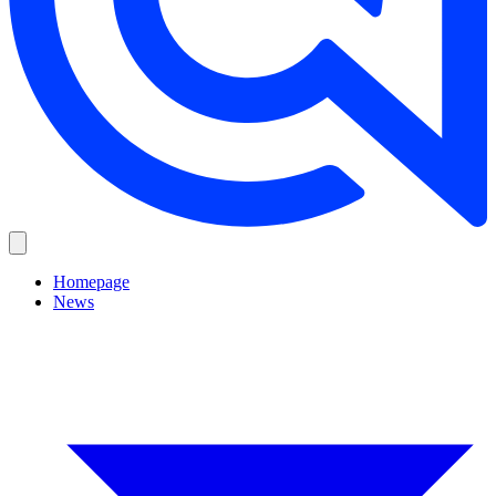
Homepage
News