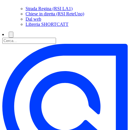
Strada Regina (RSI LA1)
Chiese in diretta (RSI ReteUno)
Dal web
Libreria SHORTCATT