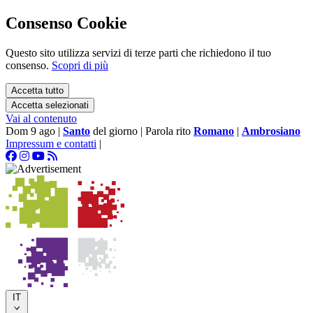
Consenso Cookie
Questo sito utilizza servizi di terze parti che richiedono il tuo
consenso.
Scopri di più
Accetta tutto
Accetta selezionati
Vai al contenuto
Dom 9 ago
|
Santo
del giorno
|
Parola rito
Romano
|
Ambrosiano
Impressum e contatti
|
IT