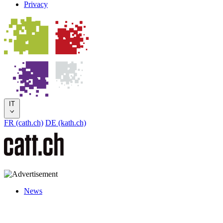
Privacy
IT
FR (cath.ch)
DE (kath.ch)
News