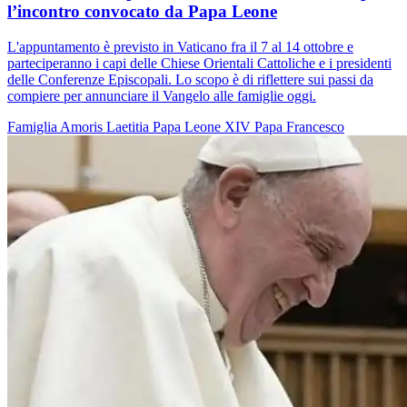
l’incontro convocato da Papa Leone
L'appuntamento è previsto in Vaticano fra il 7 al 14 ottobre e
parteciperanno i capi delle Chiese Orientali Cattoliche e i presidenti
delle Conferenze Episcopali. Lo scopo è di riflettere sui passi da
compiere per annunciare il Vangelo alle famiglie oggi.
Famiglia
Amoris Laetitia
Papa Leone XIV
Papa Francesco