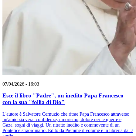
07/04/2026 - 16:03
Esce il libro "Padre", un inedito Papa Francesco
con la sua "follia di Dio"
L'autore è Salvatore Cernuzio che ritrae Papa Francesco attraverso
un'amicizia vera: confidenze, umorismo, dolore per le guerre e
Gaza, sogni di viaggi. Un ritratto inedito e commovente di un
Pontefice straordinario. Edito da Piemme il volume è in libreria dal 7
aprile