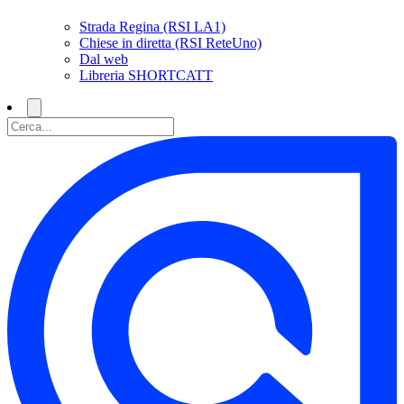
Strada Regina (RSI LA1)
Chiese in diretta (RSI ReteUno)
Dal web
Libreria SHORTCATT