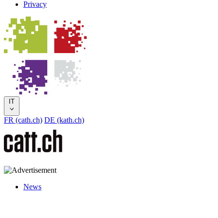
Privacy
IT
FR (cath.ch)
DE (kath.ch)
News