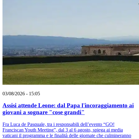
03/08/2026 - 15:05
Assisi attende Leone: dal Papa l'incoraggiamento ai
giovani a sognare "cose grandi"
Fra Luca de Pasquale, tra i responsabili dell’evento “GO!
Franciscan Youth Meeting”, dal 3 al 6 agosto, spiega ai media
vaticani il programma e le finalità delle giornate che culmineranno