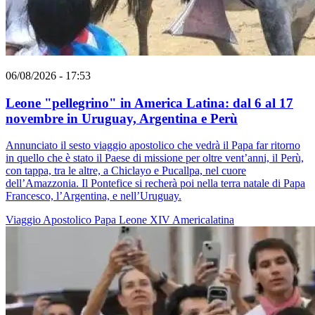
06/08/2026 - 17:53
Leone "pellegrino" in America Latina: dal 6 al 17
novembre in Uruguay, Argentina e Perù
Annunciato il sesto viaggio apostolico che vedrà il Papa far ritorno
in quello che è stato il Paese di missione per oltre vent’anni, il Perù,
con tappa, tra le altre, a Chiclayo e Pucallpa, nel cuore
dell’Amazzonia. Il Pontefice si recherà poi nella terra natale di Papa
Francesco, l’Argentina, e nell’Uruguay.
Viaggio Apostolico
Papa Leone XIV
Americalatina