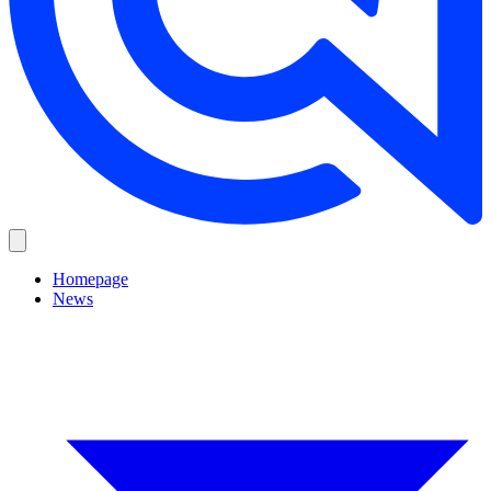
Homepage
News