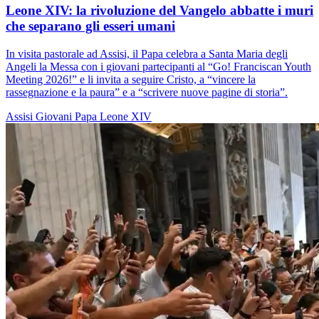
Leone XIV: la rivoluzione del Vangelo abbatte i muri
che separano gli esseri umani
In visita pastorale ad Assisi, il Papa celebra a Santa Maria degli
Angeli la Messa con i giovani partecipanti al “Go! Franciscan Youth
Meeting 2026!” e li invita a seguire Cristo, a “vincere la
rassegnazione e la paura” e a “scrivere nuove pagine di storia”.
Assisi
Giovani
Papa Leone XIV