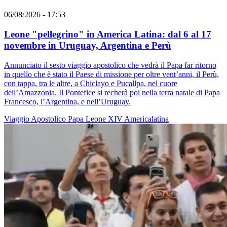
06/08/2026 - 17:53
Leone "pellegrino" in America Latina: dal 6 al 17
novembre in Uruguay, Argentina e Perù
Annunciato il sesto viaggio apostolico che vedrà il Papa far ritorno
in quello che è stato il Paese di missione per oltre vent’anni, il Perù,
con tappa, tra le altre, a Chiclayo e Pucallpa, nel cuore
dell’Amazzonia. Il Pontefice si recherà poi nella terra natale di Papa
Francesco, l’Argentina, e nell’Uruguay.
Viaggio Apostolico
Papa Leone XIV
Americalatina