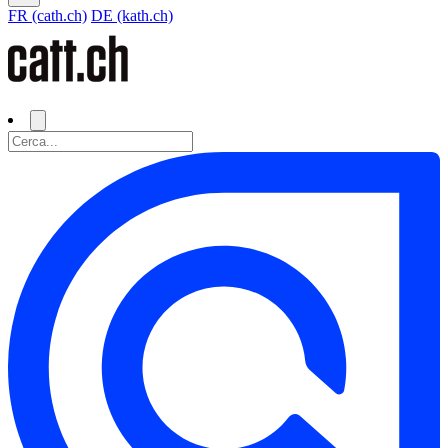
FR (cath.ch)
DE (kath.ch)