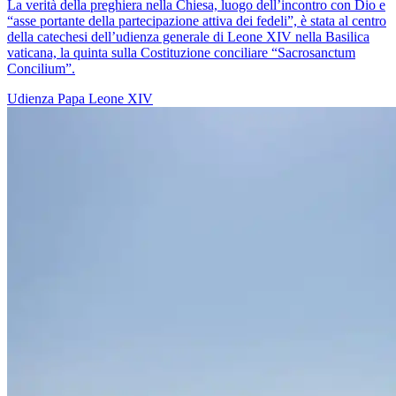
La verità della preghiera nella Chiesa, luogo dell’incontro con Dio e
“asse portante della partecipazione attiva dei fedeli”, è stata al centro
della catechesi dell’udienza generale di Leone XIV nella Basilica
vaticana, la quinta sulla Costituzione conciliare “Sacrosanctum
Concilium”.
Udienza
Papa Leone XIV