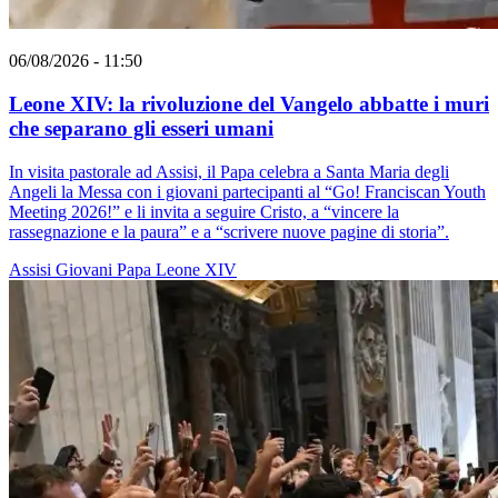
06/08/2026 - 11:50
Leone XIV: la rivoluzione del Vangelo abbatte i muri
che separano gli esseri umani
In visita pastorale ad Assisi, il Papa celebra a Santa Maria degli
Angeli la Messa con i giovani partecipanti al “Go! Franciscan Youth
Meeting 2026!” e li invita a seguire Cristo, a “vincere la
rassegnazione e la paura” e a “scrivere nuove pagine di storia”.
Assisi
Giovani
Papa Leone XIV