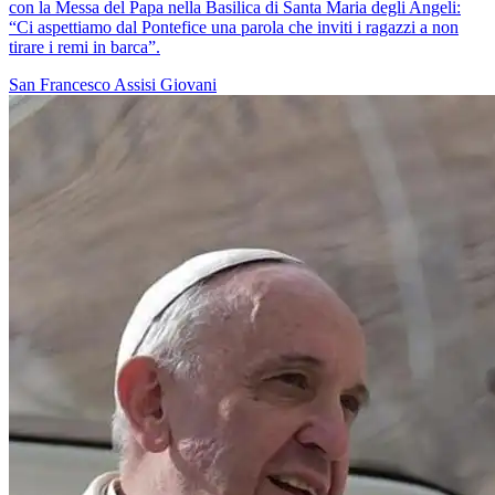
con la Messa del Papa nella Basilica di Santa Maria degli Angeli:
“Ci aspettiamo dal Pontefice una parola che inviti i ragazzi a non
tirare i remi in barca”.
San Francesco
Assisi
Giovani