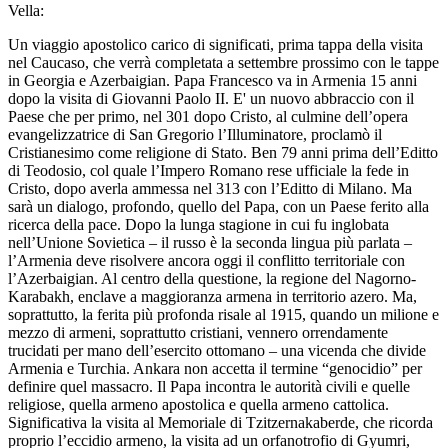
Vella:
Un viaggio apostolico carico di significati, prima tappa della visita
nel Caucaso, che verrà completata a settembre prossimo con le tappe
in Georgia e Azerbaigian. Papa Francesco va in Armenia 15 anni
dopo la visita di Giovanni Paolo II. E' un nuovo abbraccio con il
Paese che per primo, nel 301 dopo Cristo, al culmine dell’opera
evangelizzatrice di San Gregorio l’Illuminatore, proclamò il
Cristianesimo come religione di Stato. Ben 79 anni prima dell’Editto
di Teodosio, col quale l’Impero Romano rese ufficiale la fede in
Cristo, dopo averla ammessa nel 313 con l’Editto di Milano. Ma
sarà un dialogo, profondo, quello del Papa, con un Paese ferito alla
ricerca della pace. Dopo la lunga stagione in cui fu inglobata
nell’Unione Sovietica – il russo è la seconda lingua più parlata –
l’Armenia deve risolvere ancora oggi il conflitto territoriale con
l’Azerbaigian. Al centro della questione, la regione del Nagorno-
Karabakh, enclave a maggioranza armena in territorio azero. Ma,
soprattutto, la ferita più profonda risale al 1915, quando un milione e
mezzo di armeni, soprattutto cristiani, vennero orrendamente
trucidati per mano dell’esercito ottomano – una vicenda che divide
Armenia e Turchia. Ankara non accetta il termine “genocidio” per
definire quel massacro. Il Papa incontra le autorità civili e quelle
religiose, quella armeno apostolica e quella armeno cattolica.
Significativa la visita al Memoriale di Tzitzernakaberde, che ricorda
proprio l’eccidio armeno, la visita ad un orfanotrofio di Gyumri,