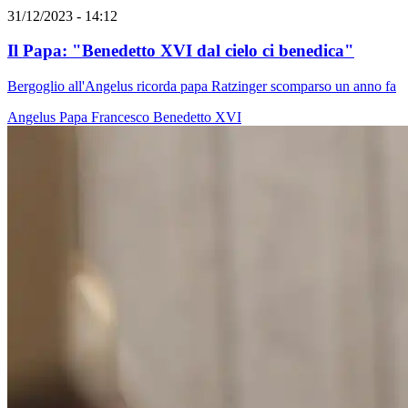
31/12/2023 - 14:12
Il Papa: "Benedetto XVI dal cielo ci benedica"
Bergoglio all'Angelus ricorda papa Ratzinger scomparso un anno fa
Angelus
Papa Francesco
Benedetto XVI