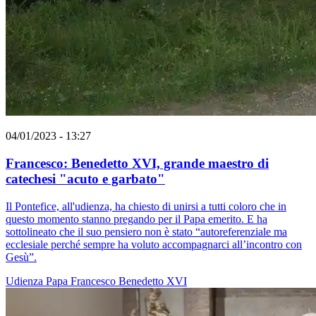
04/01/2023 - 13:27
Francesco: Benedetto XVI, grande maestro di
catechesi "acuto e garbato"
Il Pontefice, all'udienza, ha chiesto di unirsi a tutti coloro che in
questo momento stanno pregando per il Papa emerito. E ha
sottolineato che il suo pensiero non è stato “autoreferenziale ma
ecclesiale perché sempre ha voluto accompagnarci all’incontro con
Gesù”.
Udienza
Papa Francesco
Benedetto XVI