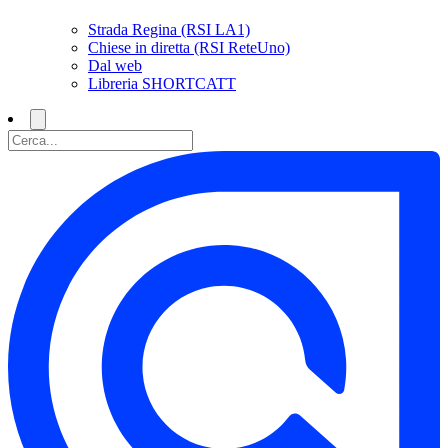
Strada Regina (RSI LA1)
Chiese in diretta (RSI ReteUno)
Dal web
Libreria SHORTCATT