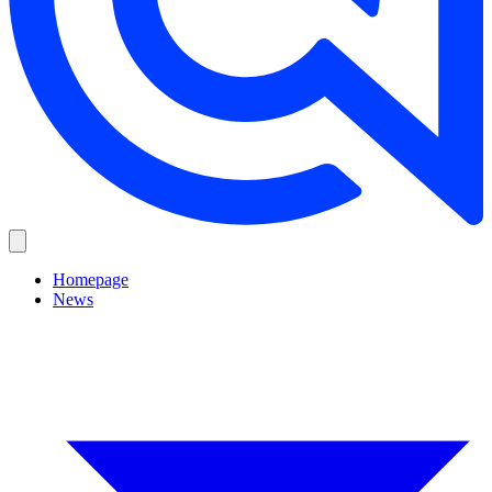
Homepage
News