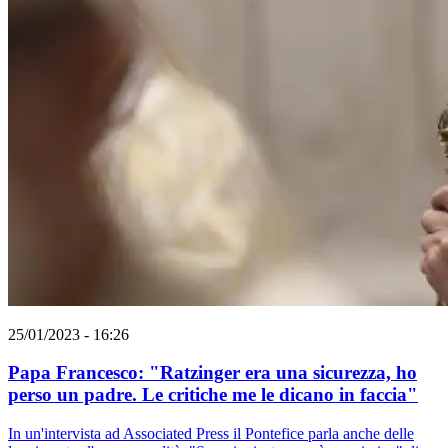
25/01/2023 - 16:26
Papa Francesco: "Ratzinger era una sicurezza, ho
perso un padre. Le critiche me le dicano in faccia"
In un'intervista ad Associated Press il Pontefice parla anche delle