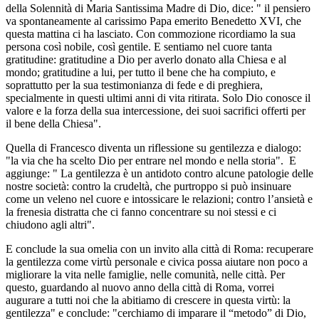
della Solennità di Maria Santissima Madre di Dio, dice: " il pensiero
va spontaneamente al carissimo Papa emerito Benedetto XVI, che
questa mattina ci ha lasciato. Con commozione ricordiamo la sua
persona così nobile, così gentile. E sentiamo nel cuore tanta
gratitudine: gratitudine a Dio per averlo donato alla Chiesa e al
mondo; gratitudine a lui, per tutto il bene che ha compiuto, e
soprattutto per la sua testimonianza di fede e di preghiera,
specialmente in questi ultimi anni di vita ritirata. Solo Dio conosce il
valore e la forza della sua intercessione, dei suoi sacrifici offerti per
il bene della Chiesa".
Quella di Francesco diventa un riflessione su gentilezza e dialogo:
"la via che ha scelto Dio per entrare nel mondo e nella storia". E
aggiunge: " La gentilezza è un antidoto contro alcune patologie delle
nostre società: contro la crudeltà, che purtroppo si può insinuare
come un veleno nel cuore e intossicare le relazioni; contro l’ansietà e
la frenesia distratta che ci fanno concentrare su noi stessi e ci
chiudono agli altri".
E conclude la sua omelia con un invito alla città di Roma: recuperare
la gentilezza come virtù personale e civica possa aiutare non poco a
migliorare la vita nelle famiglie, nelle comunità, nelle città. Per
questo, guardando al nuovo anno della città di Roma, vorrei
augurare a tutti noi che la abitiamo di crescere in questa virtù: la
gentilezza" e conclude: "cerchiamo di imparare il “metodo” di Dio,