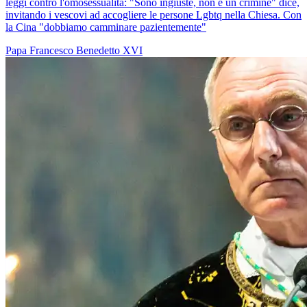
leggi contro l'omosessualità: "Sono ingiuste, non è un crimine" dice,
invitando i vescovi ad accogliere le persone Lgbtq nella Chiesa. Con
la Cina "dobbiamo camminare pazientemente"
Papa Francesco
Benedetto XVI