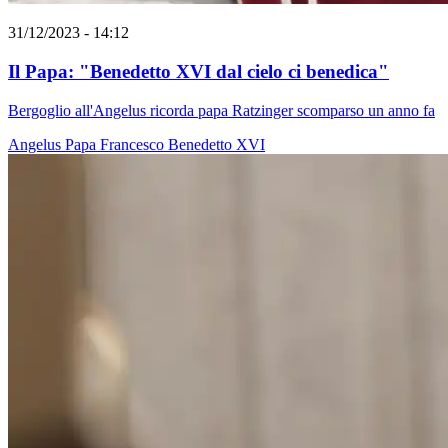
31/12/2023 - 14:12
Il Papa: "Benedetto XVI dal cielo ci benedica"
Bergoglio all'Angelus ricorda papa Ratzinger scomparso un anno fa
Angelus
Papa Francesco
Benedetto XVI