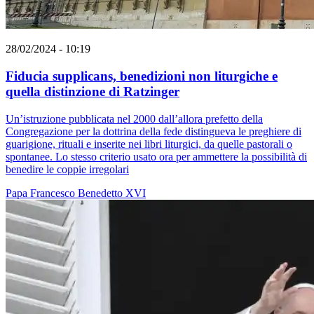
28/02/2024 - 10:19
Fiducia supplicans, benedizioni non liturgiche e
quella distinzione di Ratzinger
Un’istruzione pubblicata nel 2000 dall’allora prefetto della
Congregazione per la dottrina della fede distingueva le preghiere di
guarigione, rituali e inserite nei libri liturgici, da quelle pastorali o
spontanee. Lo stesso criterio usato ora per ammettere la possibilità di
benedire le coppie irregolari
Papa Francesco
Benedetto XVI