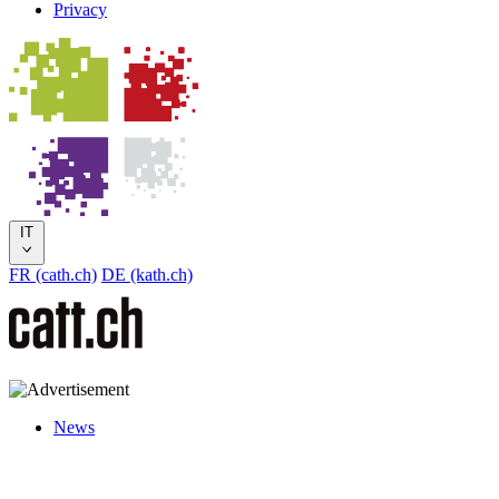
Privacy
IT
FR (cath.ch)
DE (kath.ch)
News