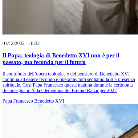
01/12/2022 - 18:32
Il Papa: teologia di Benedetto XVI non è per il
passato, ma feconda per il futuro
Il contributo dell’opera teologica e del pensiero di Benedetto XVI
continua ad essere fecondo e operante, tutti sentiamo la sua presenza
spirituale. Così Papa Francesco questa mattina durante la cerimonia
di consegna in Sala Clementina del Premio Ratzinger 2022
Papa Francesco
Benedetto XVI