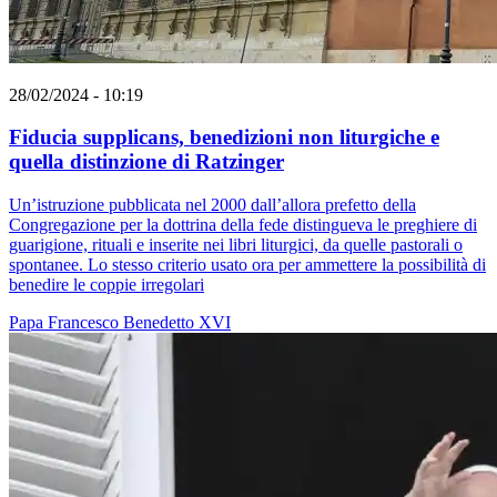
28/02/2024 - 10:19
Fiducia supplicans, benedizioni non liturgiche e
quella distinzione di Ratzinger
Un’istruzione pubblicata nel 2000 dall’allora prefetto della
Congregazione per la dottrina della fede distingueva le preghiere di
guarigione, rituali e inserite nei libri liturgici, da quelle pastorali o
spontanee. Lo stesso criterio usato ora per ammettere la possibilità di
benedire le coppie irregolari
Papa Francesco
Benedetto XVI