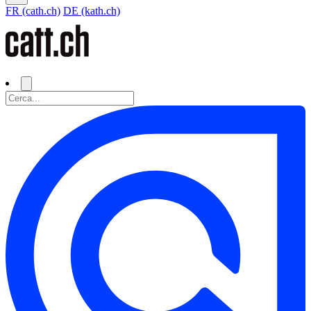
FR (cath.ch)
DE (kath.ch)