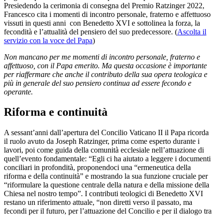
Presiedendo la cerimonia di consegna del Premio Ratzinger 2022,
Francesco cita i momenti di incontro personale, fraterno e affettuoso
vissuti in questi anni con Benedetto XVI e sottolinea la forza, la
fecondità e l’attualità del pensiero del suo predecessore. (
Ascolta il
servizio con la voce del Papa
)
Non mancano per me momenti di incontro personale, fraterno e
affettuoso, con il Papa emerito. Ma questa occasione è importante
per riaffermare che anche il contributo della sua opera teologica e
più in generale del suo pensiero continua ad essere fecondo e
operante.
Riforma e continuità
A sessant’anni dall’apertura del Concilio Vaticano II il Papa ricorda
il ruolo avuto da Joseph Ratzinger, prima come esperto durante i
lavori, poi come guida della comunità ecclesiale nell’attuazione di
quell’evento fondamentale: “Egli ci ha aiutato a leggere i documenti
conciliari in profondità, proponendoci una “ermeneutica della
riforma e della continuità” e mostrando la sua funzione cruciale per
“riformulare la questione centrale della natura e della missione della
Chiesa nel nostro tempo”. I contributi teologici di Benedetto XVI
restano un riferimento attuale, “non diretti verso il passato, ma
fecondi per il futuro, per l’attuazione del Concilio e per il dialogo tra