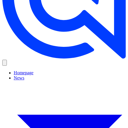
Homepage
News