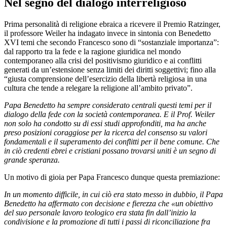
Nel segno del dialogo interreligioso
Prima personalità di religione ebraica a ricevere il Premio Ratzinger,
il professore Weiler ha indagato invece in sintonia con Benedetto
XVI temi che secondo Francesco sono di “sostanziale importanza”:
dal rapporto tra la fede e la ragione giuridica nel mondo
contemporaneo alla crisi del positivismo giuridico e ai conflitti
generati da un’estensione senza limiti dei diritti soggettivi; fino alla
“giusta comprensione dell’esercizio della libertà religiosa in una
cultura che tende a relegare la religione all’ambito privato”.
Papa Benedetto ha sempre considerato centrali questi temi per il
dialogo della fede con la società contemporanea. E il Prof. Weiler
non solo ha condotto su di essi studi approfonditi, ma ha anche
preso posizioni coraggiose
per la ricerca del consenso su valori
fondamentali e il superamento dei conflitti per il bene comune. Che
in ciò credenti ebrei e cristiani possano trovarsi uniti è un segno di
grande speranza.
Un motivo di gioia per Papa Francesco dunque questa premiazione:
In un momento difficile, in cui ciò era stato messo in dubbio, il Papa
Benedetto ha affermato con decisione e fierezza che «un obiettivo
del suo personale lavoro teologico era stata fin dall’inizio la
condivisione e la promozione di tutti i passi di riconciliazione fra