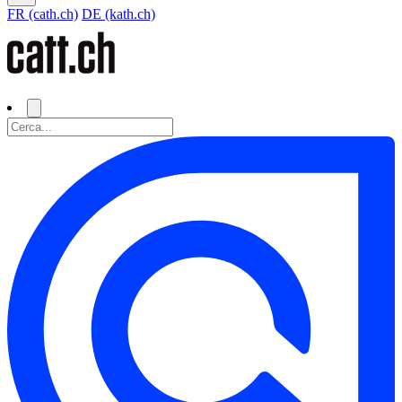
FR (cath.ch)
DE (kath.ch)