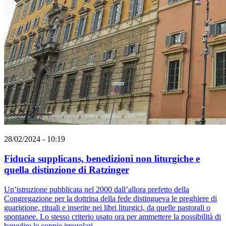
28/02/2024 - 10:19
Fiducia supplicans, benedizioni non liturgiche e
quella distinzione di Ratzinger
Un’istruzione pubblicata nel 2000 dall’allora prefetto della
Congregazione per la dottrina della fede distingueva le preghiere di
guarigione, rituali e inserite nei libri liturgici, da quelle pastorali o
spontanee. Lo stesso criterio usato ora per ammettere la possibilità di
benedire le coppie irregolari