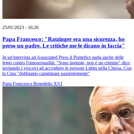
25/01/2023 - 16:26
Papa Francesco: "Ratzinger era una sicurezza, ho
perso un padre. Le critiche me le dicano in faccia"
In un'intervista ad Associated Press il Pontefice parla anche delle
leggi contro l'omosessualità: "Sono ingiuste, non è un crimine" dice,
invitando i vescovi ad accogliere le persone Lgbtq nella Chiesa. Con
la Cina "dobbiamo camminare pazientemente"
Papa Francesco
Benedetto XVI