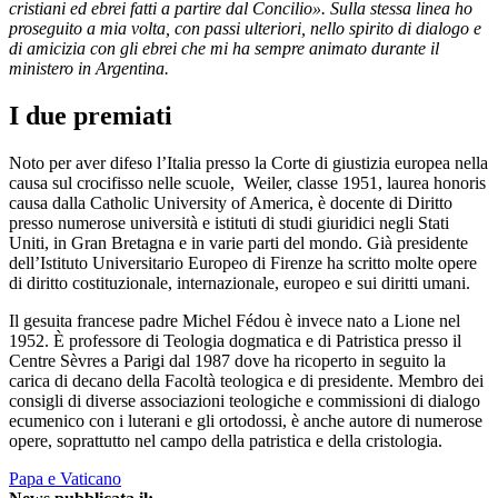
cristiani ed ebrei fatti a partire dal Concilio». Sulla stessa linea ho
proseguito a mia volta, con passi ulteriori, nello spirito di dialogo e
di amicizia con gli ebrei che mi ha sempre animato durante il
ministero in Argentina.
I due premiati
Noto per aver difeso l’Italia presso la Corte di giustizia europea nella
causa sul crocifisso nelle scuole, Weiler, classe 1951, laurea honoris
causa dalla Catholic University of America, è docente di Diritto
presso numerose università e istituti di studi giuridici negli Stati
Uniti, in Gran Bretagna e in varie parti del mondo. Già presidente
dell’Istituto Universitario Europeo di Firenze ha scritto molte opere
di diritto costituzionale, internazionale, europeo e sui diritti umani.
Il gesuita francese padre Michel Fédou è invece nato a Lione nel
1952. È professore di Teologia dogmatica e di Patristica presso il
Centre Sèvres a Parigi dal 1987 dove ha ricoperto in seguito la
carica di decano della Facoltà teologica e di presidente. Membro dei
consigli di diverse associazioni teologiche e commissioni di dialogo
ecumenico con i luterani e gli ortodossi, è anche autore di numerose
opere, soprattutto nel campo della patristica e della cristologia.
Papa e Vaticano