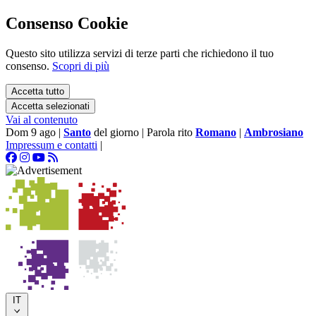
Consenso Cookie
Questo sito utilizza servizi di terze parti che richiedono il tuo
consenso.
Scopri di più
Accetta tutto
Accetta selezionati
Vai al contenuto
Dom 9 ago
|
Santo
del giorno
|
Parola rito
Romano
|
Ambrosiano
Impressum e contatti
|
IT