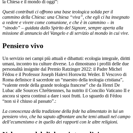
la Chiesa e il mondo di oggi”:
Questi contributi ci offrono una base teologica solida per il
cammino della Chiesa: una Chiesa “viva”, che egli ci ha insegnato
a vedere e vivere come comunione, e che è in cammino – in
“sinodo” – guidata dallo Spirito del Signore, sempre aperta alla
missione di annuncio del Vangelo e di servizio al mondo in cui vive.
Pensiero vivo
Un servizio nei campi più attuali e dibattuti: ecologia integrale, diritti
umani, incontro tra culture diverse. Lo dimostrano i profili delle due
personalità insignite dal Premio Ratzinger 2022: il Padre Michel
Fédou e il Professor Joseph Halevi Horowitz Weiler. Il Vescovo di
Roma definisce il sacerdote un “maestro della teologia cristiana”,
“valente erede della grande teologia francese” che da Henri De
Lubac alle Sources Chrétiennnes, ha nutrito il Concilio Vaticano II e
ancora si spera continui a dare i suoi frutti. Lo sguardo di Fédou
“non si è chiuso al passato”.:
La conoscenza della tradizione della fede ha alimentato in lui un
pensiero vivo, che ha saputo affrontare anche temi attuali nel campo
dell’ecumenismo e in quello dei rapporti con le altre religioni.