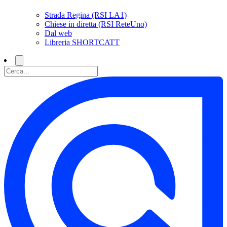
Strada Regina (RSI LA1)
Chiese in diretta (RSI ReteUno)
Dal web
Libreria SHORTCATT