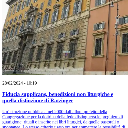
28/02/2024 - 10:19
Fiducia supplicans, benedizioni non liturgiche e
quella distinzione di Ratzinger
Un’istruzione pubblicata nel 2000 dall’allora prefetto della
Congregazione per la dottrina della fede distingueva le preghiere di
guarigione, rituali e inserite nei libri liturgici, da quelle pastorali o
spontanee. Lo stesso criterio usato ora per ammettere la possibilità di