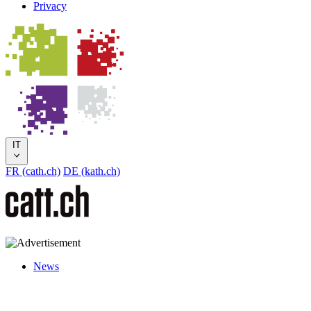
Privacy
IT
FR (cath.ch)
DE (kath.ch)
News