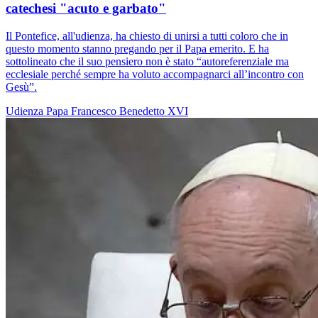
catechesi "acuto e garbato"
Il Pontefice, all'udienza, ha chiesto di unirsi a tutti coloro che in
questo momento stanno pregando per il Papa emerito. E ha
sottolineato che il suo pensiero non è stato “autoreferenziale ma
ecclesiale perché sempre ha voluto accompagnarci all’incontro con
Gesù”.
Udienza
Papa Francesco
Benedetto XVI