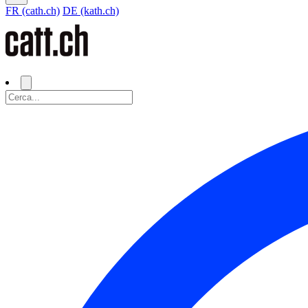
FR (cath.ch)
DE (kath.ch)