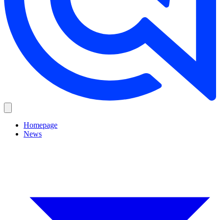
Homepage
News