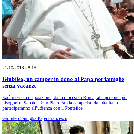
21/10/2016 - 8:15
Giubileo, un camper in dono al Papa per famiglie
senza vacanze
Sarà messo a disposizione, dalla diocesi di Roma, alle persone più
bisognose. Sabato a San Pietro 5mila camperisti da tutta Italia
parteciperanno all’udienza con il Pontefice.
Giubileo
Famiglia
Papa Francesco