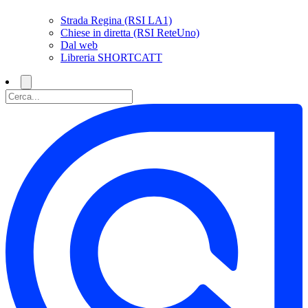
Strada Regina (RSI LA1)
Chiese in diretta (RSI ReteUno)
Dal web
Libreria SHORTCATT