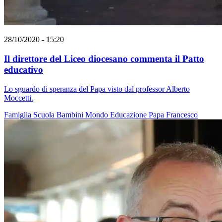
28/10/2020 - 15:20
Il direttore del Liceo diocesano commenta il Patto
educativo
Lo sguardo di speranza del Papa visto dal professor Alberto
Moccetti.
Famiglia
Scuola
Bambini
Mondo
Educazione
Papa Francesco