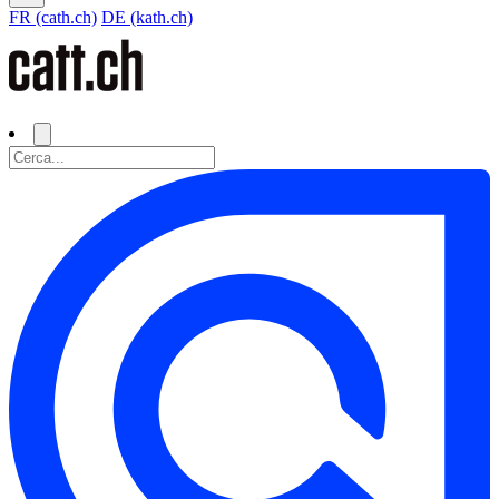
FR (cath.ch)
DE (kath.ch)