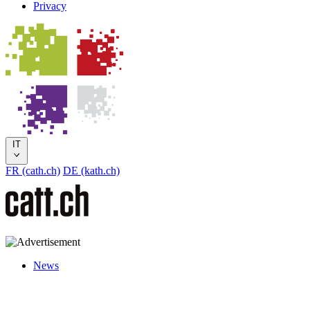
Privacy
IT
FR (cath.ch)
DE (kath.ch)
News