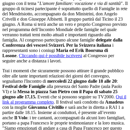
giugno con il tema "
L'amore familiare: vocazione e via di santità
". Il
gruppo di ticinesi partecipante è soprattutto quello di Famiglie in rete
del Mendrisiotto, accompagnato da don Ministrini, don Angelo
Crivelli e don Giuseppe Albisetti. Il gruppo partirà dal Ticino il 23
giugno. A Roma si terrà anche un vero e proprio Congresso previsto
nel programma dell’Incontro Mondiale delle famiglie nel quale
verranno trattati temi molto attuali e importanti riguardo alla
famiglia. Al congresso partecipano alcune famiglie
delegate dalla
Conferenza dei vescovi Svizzeri.
Per la Svizzera italiana
i
rappresentanti sono i coniugi
Maria ed Erik Boorsma di
Losone
.
Cliccando qui è possibile iscriversi
al Congresso per
seguire anche a distanza i lavori.
Trai i momenti che sicuramente possono attirare il grande pubblico
oltre alle tante importanti relazioni dei giorni del convegno,
segnaliamo l'Incontro di
mercoledi 22 giugno dalle 18 alle 20
:
Festival delle Famiglie
alla presenza del Santo Padre (aula Paolo
VI) e la
Messa in piazza San Pietro con il Papa di sabato 25
giugno alle 17,15.
Eventi che si possono seguire su TV2000.
Qui il
link al programma completo
. Il festival sarà condotto da
Amadeus
con la moglie
Giovanna Civitillo
e sarà anche in diretta a RAI 1 a
partire dalle 18.15. Insieme ai conduttori, è presente all’evento
anche
Il Volo
: i tre cantanti, accompagnati da alcuni loro famigliari,
portano a papa Francesco le proprie testimonianze e la loro musica.
"Siamo emozionati di andare a casa di Papa Francesco per questo