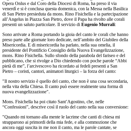
Opera Onlus e dal Coro della Diocesi di Roma, ha preso il via
venerdì e si è conclusa questa domenica, con la Messa nella Basilica
di San Pietro presieduta da mons. Rino Fisichella e la partecipazione
all’Angelus in Piazza San Pietro, dove il Papa ha rivolto alle corali
presenti un saluto particolare. Il servizio di
Eugenio Murrali
:
Sono arrivate a Roma portando la gioia del canto le corali che hanno
preso parte alle giornate loro dedicate, nell’ambito del Giubileo della
Misericordia. E di misericordia ha parlato, nella sua omelia, il
presidente del Pontificio Consiglio della Nuova Evangelizzazione,
mons. Rino Fisichella. Sullo sfondo della parabola del fariseo e del
pubblicano, che si rivolge a Dio chiedendo con poche parole “Abbi
pietà di me”, l’arcivescovo ha ricordato ai fedeli presenti a San
Pietro – coristi, cantori, animatori liturgici – la forza del canto:
"Il nostro servizio è quello del canto, che non è una cosa secondaria,
nella vita della Chiesa. Il canto può essere realmente una forma di
nuova evangelizzazione".
Mons. Fisichella ha poi citato Sant’Agostino, che, nelle
“Confessioni”, descrive così il ruolo del canto nella sua conversione:
"Quando mi tornano alla mente le lacrime che canti di chiesa mi
strapparono ai primordi della mia fede, e alla commozione che
ancora oggi suscita in me non il canto, ma le parole cantate, se