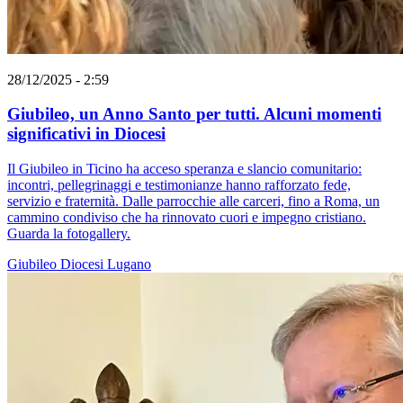
28/12/2025 - 2:59
Giubileo, un Anno Santo per tutti. Alcuni momenti
significativi in Diocesi
Il Giubileo in Ticino ha acceso speranza e slancio comunitario:
incontri, pellegrinaggi e testimonianze hanno rafforzato fede,
servizio e fraternità. Dalle parrocchie alle carceri, fino a Roma, un
cammino condiviso che ha rinnovato cuori e impegno cristiano.
Guarda la fotogallery.
Giubileo
Diocesi Lugano