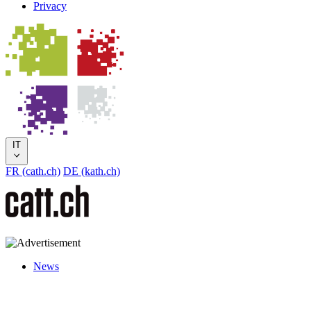
Privacy
IT
FR (cath.ch)
DE (kath.ch)
News