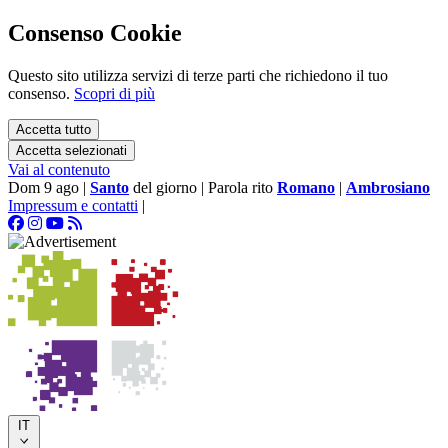
Consenso Cookie
Questo sito utilizza servizi di terze parti che richiedono il tuo
consenso.
Scopri di più
Accetta tutto
Accetta selezionati
Vai al contenuto
Dom 9 ago
|
Santo
del giorno
|
Parola rito
Romano
|
Ambrosiano
Impressum e contatti
|
IT