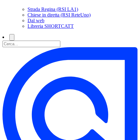
Strada Regina (RSI LA1)
Chiese in diretta (RSI ReteUno)
Dal web
Libreria SHORTCATT