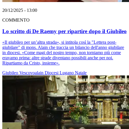
20/12/2025 - 13:00
COMMENTO
Lo scritto di De Raemy per ripartire dopo il Giubileo
«Il giubileo per un’altra strada», si intitola così la "Lettera post-
giubilare" di mons. Alain che traccia un bilancio dell'anno giubilare
in diocesi. «Come magi del nostro tempo, non torniamo più come
eravamo prima: altre strade diventano possibili anche per noi.
Ripartiamo da Cristo, insieme».
Giubileo
Vescovoalain
Diocesi Lugano
Natale