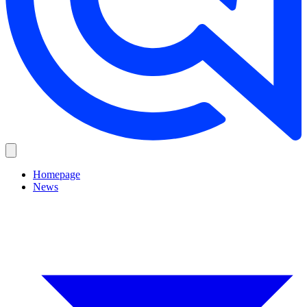
Homepage
News