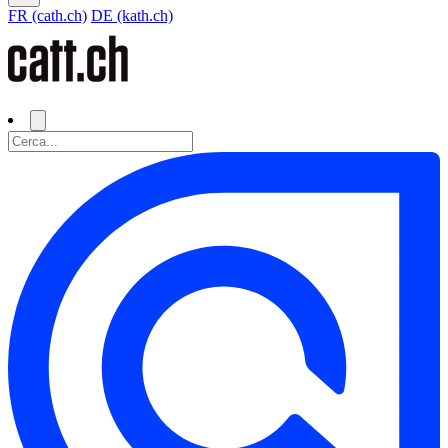
FR (cath.ch)
DE (kath.ch)