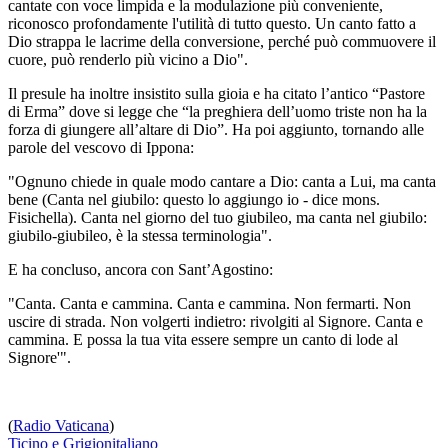
cantate con voce limpida e la modulazione più conveniente,
riconosco profondamente l'utilità di tutto questo. Un canto fatto a
Dio strappa le lacrime della conversione, perché può commuovere il
cuore, può renderlo più vicino a Dio".
Il presule ha inoltre insistito sulla gioia e ha citato l’antico “Pastore
di Erma” dove si legge che “la preghiera dell’uomo triste non ha la
forza di giungere all’altare di Dio”. Ha poi aggiunto, tornando alle
parole del vescovo di Ippona:
"Ognuno chiede in quale modo cantare a Dio: canta a Lui, ma canta
bene (Canta nel giubilo: questo lo aggiungo io - dice mons.
Fisichella). Canta nel giorno del tuo giubileo, ma canta nel giubilo:
giubilo-giubileo, è la stessa terminologia".
E ha concluso, ancora con Sant’Agostino:
"Canta. Canta e cammina. Canta e cammina. Non fermarti. Non
uscire di strada. Non volgerti indietro: rivolgiti al Signore. Canta e
cammina. E possa la tua vita essere sempre un canto di lode al
Signore'".
(
Radio Vaticana
)
Ticino e Grigionitaliano