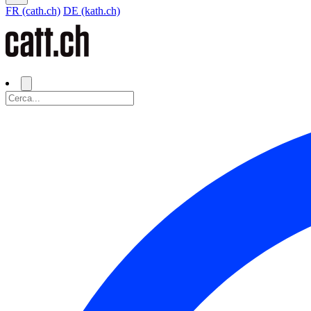
FR (cath.ch)
DE (kath.ch)