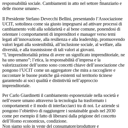
responsabilità sociale. Cambiamenti in atto nel settore finanziario e
delle risorse umane».
Il Presidente Stefano Devecchi Bellini, presentando l’Associazione
UCIT, sottolinea come sia giusto impegnarsi ad attivare processi di
cambiamento volti alla solidarietà e al bene comune, ponendosi di
orientare i comportamenti di imprenditori e manager verso temi
legati all’innovazione, alla resilienza e alla leadership, promuovendo
valori legati alla sostenibilità, all’inclusione sociale, al welfare, alla
diversità, e alla trasmissione di tali valori ai giovani.
“L’imprenditorialità prima di avere un significato imprenditoriale, ne
ha uno umano”; l’etica, la responsabilità d’impresa e la
valorizzazione dell’uomo sono concetti chiave dell’associazione che
pongono l’UCIT come un aggregatore che mira a raccogliere e
raccontare le buone pratiche già esistenti sul territorio ticinese
garantendo ai soci qualità e distintività nell’approccio
imprenditoriale.
Per Carlo Giardinetti il cambiamento esponenziale nella società e
nell’essere umano attraverso la tecnologia ha trasformato i
comportamenti e il modo di interfacciarci tra di noi. Le aziende si
pongono l’obiettivo di raggiungere i sustainable goals nel 2030
come per esempio il fatto di liberarsi dalla prigione del concetto
dell’Homo economicus, condizione.
Non siamo solo in veste del consumatore/produttore e