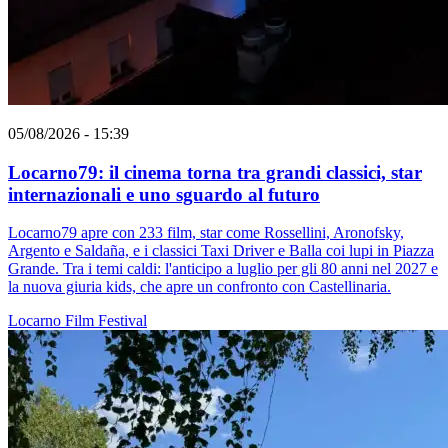
05/08/2026 - 15:39
Locarno79: il cinema torna tra grandi classici, star
internazionali e uno sguardo al futuro
Locarno79 apre con 233 film, star come Rossellini, Aronofsky,
Argento e Saldaña, e i classici Taxi Driver e Balla coi lupi in Piazza
Grande. Tra i temi caldi: l'anticipo a luglio per gli 80 anni nel 2027 e
la nuova giuria kids, che apre un confronto con Castellinaria.
Locarno
Film
Festival