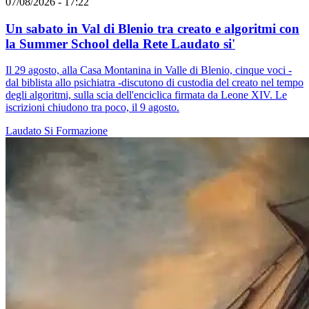
07/08/2026 - 17:22
Un sabato in Val di Blenio tra creato e algoritmi con
la Summer School della Rete Laudato si'
Il 29 agosto, alla Casa Montanina in Valle di Blenio, cinque voci -
dal biblista allo psichiatra -discutono di custodia del creato nel tempo
degli algoritmi, sulla scia dell'enciclica firmata da Leone XIV. Le
iscrizioni chiudono tra poco, il 9 agosto.
Laudato Si
Formazione