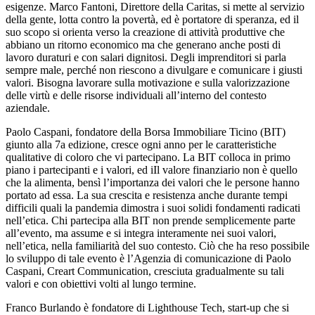
esigenze. Marco Fantoni, Direttore della Caritas, si mette al servizio
della gente, lotta contro la povertà, ed è portatore di speranza, ed il
suo scopo si orienta verso la creazione di attività produttive che
abbiano un ritorno economico ma che generano anche posti di
lavoro duraturi e con salari dignitosi. Degli imprenditori si parla
sempre male, perché non riescono a divulgare e comunicare i giusti
valori. Bisogna lavorare sulla motivazione e sulla valorizzazione
delle virtù e delle risorse individuali all’interno del contesto
aziendale.
Paolo Caspani, fondatore della Borsa Immobiliare Ticino (BIT)
giunto alla 7a edizione, cresce ogni anno per le caratteristiche
qualitative di coloro che vi partecipano. La BIT colloca in primo
piano i partecipanti e i valori, ed iIl valore finanziario non è quello
che la alimenta, bensì l’importanza dei valori che le persone hanno
portato ad essa. La sua crescita e resistenza anche durante tempi
difficili quali la pandemia dimostra i suoi solidi fondamenti radicati
nell’etica. Chi partecipa alla BIT non prende semplicemente parte
all’evento, ma assume e si integra interamente nei suoi valori,
nell’etica, nella familiarità del suo contesto. Ciò che ha reso possibile
lo sviluppo di tale evento è l’Agenzia di comunicazione di Paolo
Caspani, Creart Communication, cresciuta gradualmente su tali
valori e con obiettivi volti al lungo termine.
Franco Burlando è fondatore di Lighthouse Tech, start-up che si