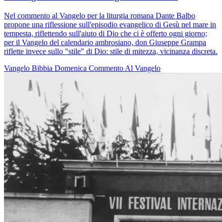
Nel commento al Vangelo per la liturgia romana Dante Balbo
propone una riflessione sull'episodio evangelico di Gesù nel mare in
tempesta, riflettendo sull'aiuto di Dio che ci è offerto ogni giorno;
per il Vangelo del calendario ambrosiano, don Giuseppe Grampa
riflette invece sullo "stile" di Dio: stile di mitezza, vicinanza discreta.
Vangelo
Bibbia
Domenica
Commento Al Vangelo