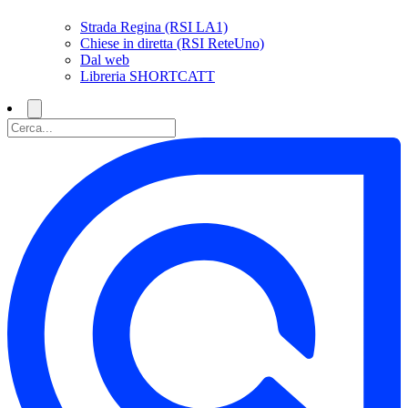
Strada Regina (RSI LA1)
Chiese in diretta (RSI ReteUno)
Dal web
Libreria SHORTCATT