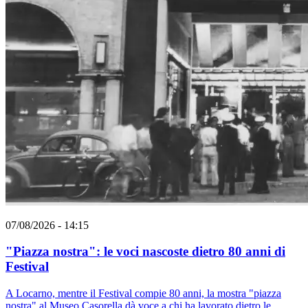
07/08/2026 - 14:15
"Piazza nostra": le voci nascoste dietro 80 anni di
Festival
A Locarno, mentre il Festival compie 80 anni, la mostra "piazza
nostra" al Museo Casorella dà voce a chi ha lavorato dietro le