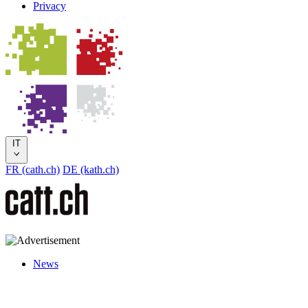
Privacy
IT
FR (cath.ch)
DE (kath.ch)
News