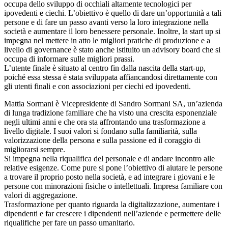
occupa dello sviluppo di occhiali altamente tecnologici per
ipovedenti e ciechi. L’obiettivo è quello di dare un’opportunità a tali
persone e di fare un passo avanti verso la loro integrazione nella
società e aumentare il loro benessere personale. Inoltre, la start up si
impegna nel mettere in atto le migliori pratiche di produzione e a
livello di governance è stato anche istituito un advisory board che si
occupa di informare sulle migliori prassi.
L’utente finale è situato al centro fin dalla nascita della start-up,
poiché essa stessa è stata sviluppata affiancandosi direttamente con
gli utenti finali e con associazioni per ciechi ed ipovedenti.
Mattia Sormani è Vicepresidente di Sandro Sormani SA, un’azienda
di lunga tradizione familiare che ha visto una crescita esponenziale
negli ultimi anni e che ora sta affrontando una trasformazione a
livello digitale. I suoi valori si fondano sulla familiarità, sulla
valorizzazione della persona e sulla passione ed il coraggio di
migliorarsi sempre.
Si impegna nella riqualifica del personale e di andare incontro alle
relative esigenze. Come pure si pone l’obiettivo di aiutare le persone
a trovare il proprio posto nella società, e ad integrare i giovani e le
persone con minorazioni fisiche o intellettuali. Impresa familiare con
valori di aggregazione.
Trasformazione per quanto riguarda la digitalizzazione, aumentare i
dipendenti e far crescere i dipendenti nell’aziende e permettere delle
riqualifiche per fare un passo umanitario.