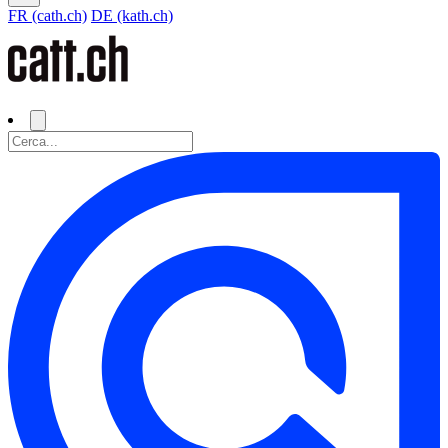
FR (cath.ch)
DE (kath.ch)