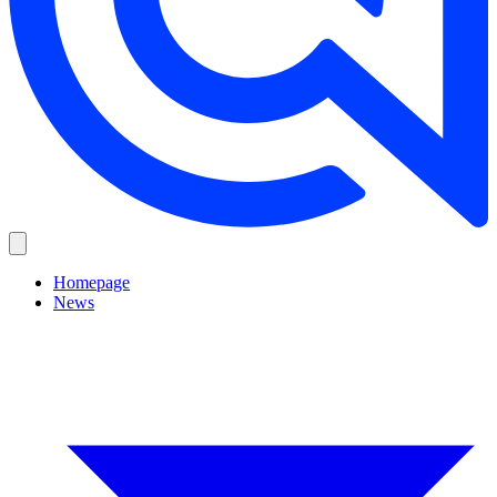
Homepage
News