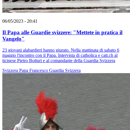
06/05/2023 - 20:41
Il Papa alle Guardie svizzere: "Mettete in pratica il
Vangelo"
23 giovani alabardieri hanno giurato. Nella mattinata di sabato 6
maggio l'incontro con il Papa. Intervista di catholica e catt.ch al
ticinese Pietro Botturi e al comandante della Guardia Svizzera
Svizzera
Papa Francesco
Guardia Svizzera