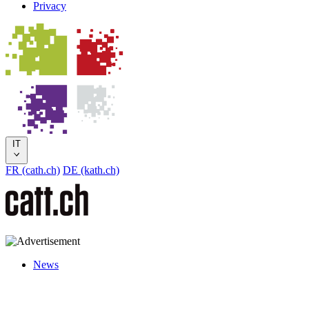
Privacy
IT
FR (cath.ch)
DE (kath.ch)
News