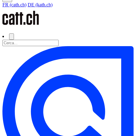
FR (cath.ch)
DE (kath.ch)