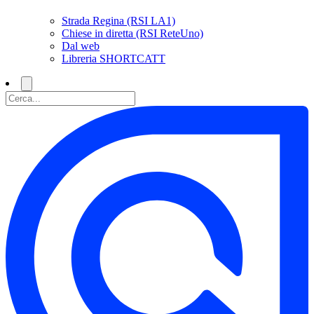
Strada Regina (RSI LA1)
Chiese in diretta (RSI ReteUno)
Dal web
Libreria SHORTCATT