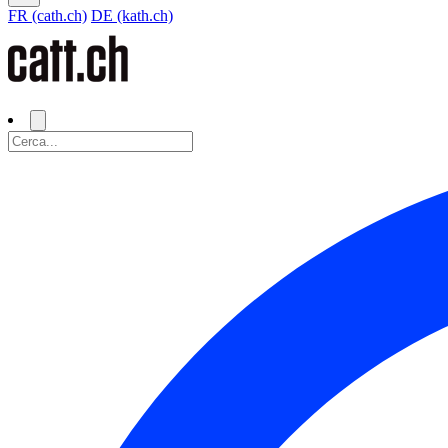
FR (cath.ch)
DE (kath.ch)