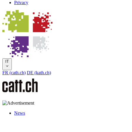
Privacy
IT
FR (cath.ch)
DE (kath.ch)
News