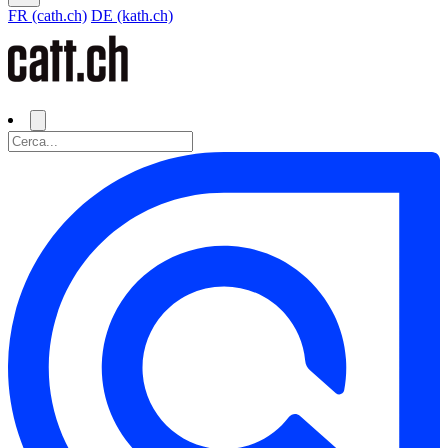
FR (cath.ch)
DE (kath.ch)