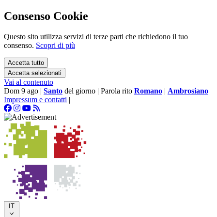
Consenso Cookie
Questo sito utilizza servizi di terze parti che richiedono il tuo
consenso.
Scopri di più
Accetta tutto
Accetta selezionati
Vai al contenuto
Dom 9 ago
|
Santo
del giorno
|
Parola rito
Romano
|
Ambrosiano
Impressum e contatti
|
IT