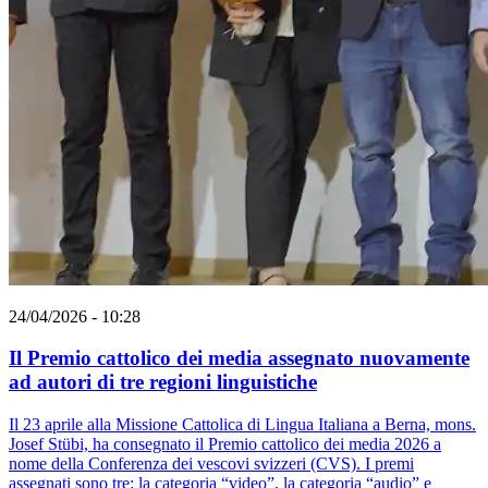
24/04/2026 - 10:28
Il Premio cattolico dei media assegnato nuovamente
ad autori di tre regioni linguistiche
Il 23 aprile alla Missione Cattolica di Lingua Italiana a Berna, mons.
Josef Stübi, ha consegnato il Premio cattolico dei media 2026 a
nome della Conferenza dei vescovi svizzeri (CVS). I premi
assegnati sono tre: la categoria “video”, la categoria “audio” e