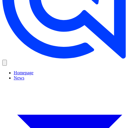
Homepage
News