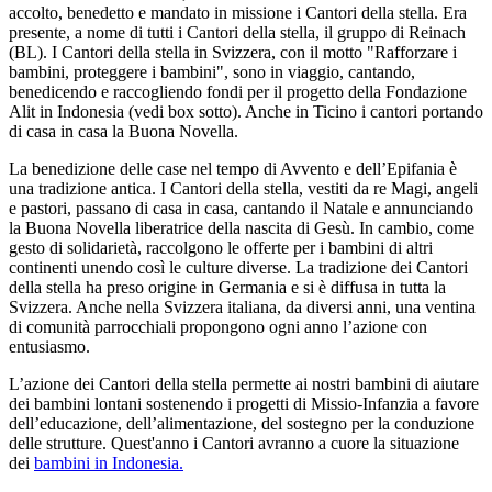
accolto, benedetto e mandato in missione i Cantori della stella. Era
presente, a nome di tutti i Cantori della stella, il gruppo di Reinach
(BL). I Cantori della stella in Svizzera, con il motto "Rafforzare i
bambini, proteggere i bambini", sono in viaggio, cantando,
benedicendo e raccogliendo fondi per il progetto della Fondazione
Alit in Indonesia (vedi box sotto). Anche in Ticino i cantori portando
di casa in casa la Buona Novella.
La benedizione delle case nel tempo di Avvento e dell’Epifania è
una tradizione antica. I Cantori della stella, vestiti da re Magi, angeli
e pastori, passano di casa in casa, cantando il Natale e annunciando
la Buona Novella liberatrice della nascita di Gesù. In cambio, come
gesto di solidarietà, raccolgono le offerte per i bambini di altri
continenti unendo così le culture diverse. La tradizione dei Cantori
della stella ha preso origine in Germania e si è diffusa in tutta la
Svizzera. Anche nella Svizzera italiana, da diversi anni, una ventina
di comunità parrocchiali propongono ogni anno l’azione con
entusiasmo.
L’azione dei Cantori della stella permette ai nostri bambini di aiutare
dei bambini lontani sostenendo i progetti di Missio-Infanzia a favore
dell’educazione, dell’alimentazione, del sostegno per la conduzione
delle strutture. Quest'anno i Cantori avranno a cuore la situazione
dei
bambini in Indonesia.