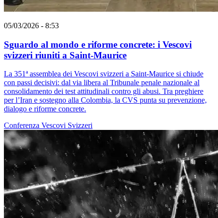
05/03/2026 - 8:53
Sguardo al mondo e riforme concrete: i Vescovi
svizzeri riuniti a Saint-Maurice
La 351ª assemblea dei Vescovi svizzeri a Saint-Maurice si chiude
con passi decisivi: dal via libera al Tribunale penale nazionale al
consolidamento dei test attitudinali contro gli abusi. Tra preghiere
per l’Iran e sostegno alla Colombia, la CVS punta su prevenzione,
dialogo e riforme concrete.
Conferenza Vescovi Svizzeri