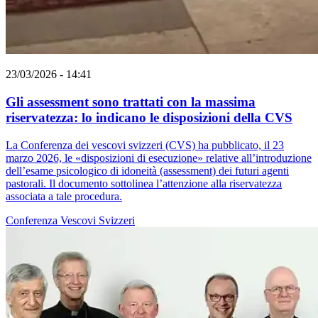
23/03/2026 - 14:41
Gli assessment sono trattati con la massima
riservatezza: lo indicano le disposizioni della CVS
La Conferenza dei vescovi svizzeri (CVS) ha pubblicato, il 23
marzo 2026, le «disposizioni di esecuzione» relative all’introduzione
dell’esame psicologico di idoneità (assessment) dei futuri agenti
pastorali. Il documento sottolinea l’attenzione alla riservatezza
associata a tale procedura.
Conferenza Vescovi Svizzeri