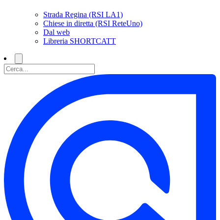
Strada Regina (RSI LA1)
Chiese in diretta (RSI ReteUno)
Dal web
Libreria SHORTCATT