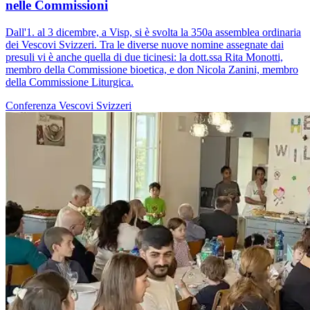
nelle Commissioni
Dall'1. al 3 dicembre, a Visp, si è svolta la 350a assemblea ordinaria
dei Vescovi Svizzeri. Tra le diverse nuove nomine assegnate dai
presuli vi è anche quella di due ticinesi: la dott.ssa Rita Monotti,
membro della Commissione bioetica, e don Nicola Zanini, membro
della Commissione Liturgica.
Conferenza Vescovi Svizzeri