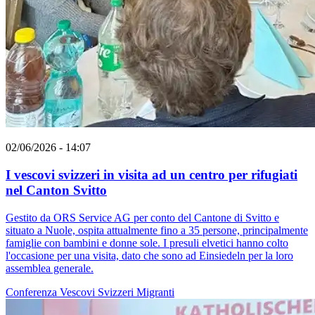
02/06/2026 - 14:07
I vescovi svizzeri in visita ad un centro per rifugiati
nel Canton Svitto
Gestito da ORS Service AG per conto del Cantone di Svitto e
situato a Nuole, ospita attualmente fino a 35 persone, principalmente
famiglie con bambini e donne sole. I presuli elvetici hanno colto
l'occasione per una visita, dato che sono ad Einsiedeln per la loro
assemblea generale.
Conferenza Vescovi Svizzeri
Migranti