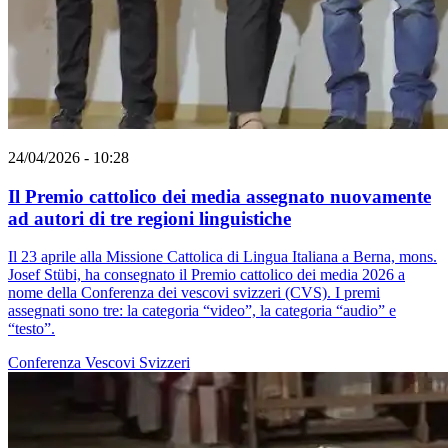
24/04/2026 - 10:28
Il Premio cattolico dei media assegnato nuovamente
ad autori di tre regioni linguistiche
Il 23 aprile alla Missione Cattolica di Lingua Italiana a Berna, mons.
Josef Stübi, ha consegnato il Premio cattolico dei media 2026 a
nome della Conferenza dei vescovi svizzeri (CVS). I premi
assegnati sono tre: la categoria “video”, la categoria “audio” e
“testo”.
Conferenza Vescovi Svizzeri