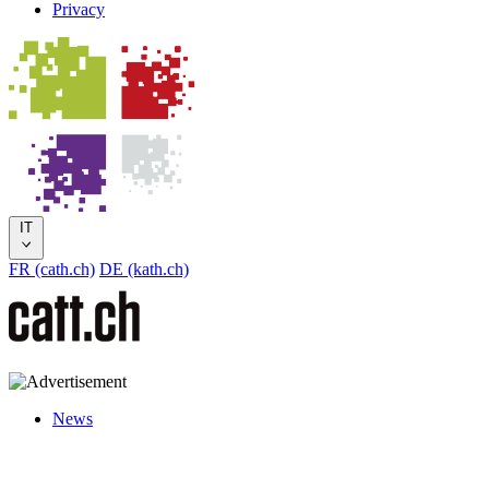
Privacy
IT
FR (cath.ch)
DE (kath.ch)
News