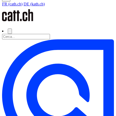
FR (cath.ch)
DE (kath.ch)