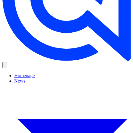
Homepage
News