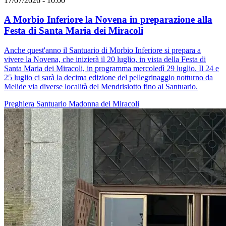
17/07/2026 - 10:00
A Morbio Inferiore la Novena in preparazione alla
Festa di Santa Maria dei Miracoli
Anche quest'anno il Santuario di Morbio Inferiore si prepara a
vivere la Novena, che inizierà il 20 luglio, in vista della Festa di
Santa Maria dei Miracoli, in programma mercoledì 29 luglio. Il 24 e
25 luglio ci sarà la decima edizione del pellegrinaggio notturno da
Melide via diverse località del Mendrisiotto fino al Santuario.
Preghiera
Santuario
Madonna dei Miracoli