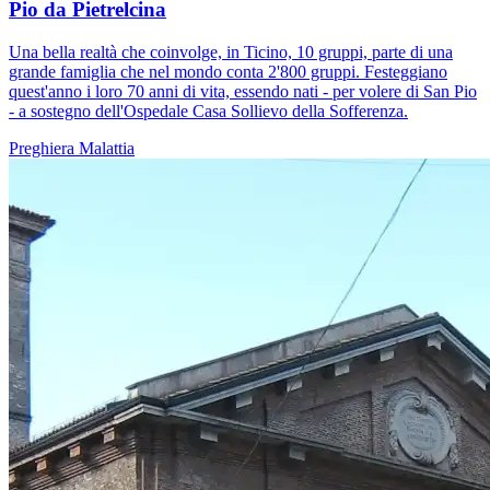
Pio da Pietrelcina
Una bella realtà che coinvolge, in Ticino, 10 gruppi, parte di una
grande famiglia che nel mondo conta 2'800 gruppi. Festeggiano
quest'anno i loro 70 anni di vita, essendo nati - per volere di San Pio
- a sostegno dell'Ospedale Casa Sollievo della Sofferenza.
Preghiera
Malattia