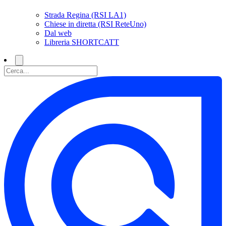
Strada Regina (RSI LA1)
Chiese in diretta (RSI ReteUno)
Dal web
Libreria SHORTCATT