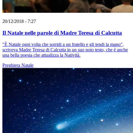
20/12/2018 - 7:27
Il Natale nelle parole di Madre Teresa di Calcutta
"È Natale ogni volta che sorridi a un fratello e gli tendi la mano",
scriveva Madre Teresa di Calcutta in un suo noto testo, che è anche
una bella poesia che attualizza la Natività.
Preghiera
Natale