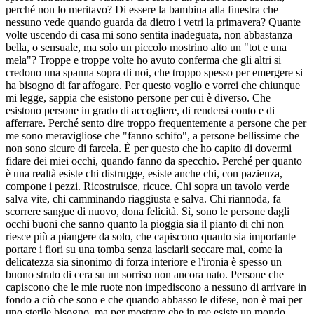
perché non lo meritavo? Di essere la bambina alla finestra che
nessuno vede quando guarda da dietro i vetri la primavera? Quante
volte uscendo di casa mi sono sentita inadeguata, non abbastanza
bella, o sensuale, ma solo un piccolo mostrino alto un "tot e una
mela"? Troppe e troppe volte ho avuto conferma che gli altri si
credono una spanna sopra di noi, che troppo spesso per emergere si
ha bisogno di far affogare. Per questo voglio e vorrei che chiunque
mi legge, sappia che esistono persone per cui è diverso. Che
esistono persone in grado di accogliere, di rendersi conto e di
afferrare. Perché sento dire troppo frequentemente a persone che per
me sono meravigliose che "fanno schifo", a persone bellissime che
non sono sicure di farcela. È per questo che ho capito di dovermi
fidare dei miei occhi, quando fanno da specchio. Perché per quanto
è una realtà esiste chi distrugge, esiste anche chi, con pazienza,
compone i pezzi. Ricostruisce, ricuce. Chi sopra un tavolo verde
salva vite, chi camminando riaggiusta e salva. Chi riannoda, fa
scorrere sangue di nuovo, dona felicità. Sì, sono le persone dagli
occhi buoni che sanno quanto la pioggia sia il pianto di chi non
riesce più a piangere da solo, che capiscono quanto sia importante
portare i fiori su una tomba senza lasciarli seccare mai, come la
delicatezza sia sinonimo di forza interiore e l'ironia è spesso un
buono strato di cera su un sorriso non ancora nato. Persone che
capiscono che le mie ruote non impediscono a nessuno di arrivare in
fondo a ciò che sono e che quando abbasso le difese, non è mai per
uno sterile bisogno, ma per mostrare che in me esiste un mondo