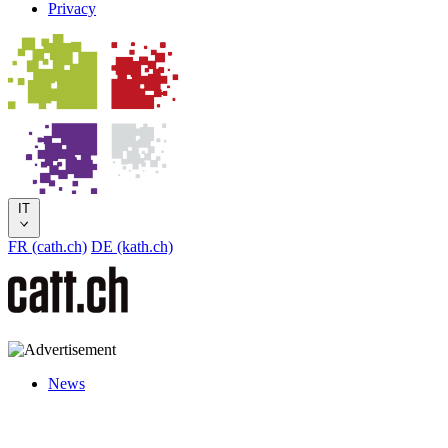
Privacy
IT
FR (cath.ch)
DE (kath.ch)
News