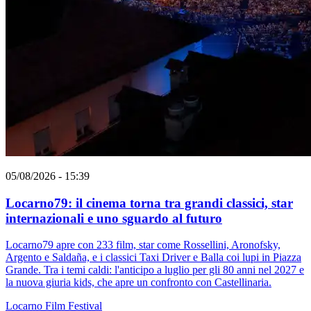
05/08/2026 - 15:39
Locarno79: il cinema torna tra grandi classici, star
internazionali e uno sguardo al futuro
Locarno79 apre con 233 film, star come Rossellini, Aronofsky,
Argento e Saldaña, e i classici Taxi Driver e Balla coi lupi in Piazza
Grande. Tra i temi caldi: l'anticipo a luglio per gli 80 anni nel 2027 e
la nuova giuria kids, che apre un confronto con Castellinaria.
Locarno
Film
Festival