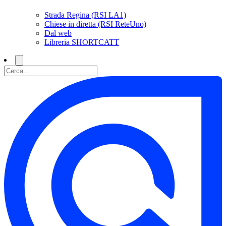
Strada Regina (RSI LA1)
Chiese in diretta (RSI ReteUno)
Dal web
Libreria SHORTCATT