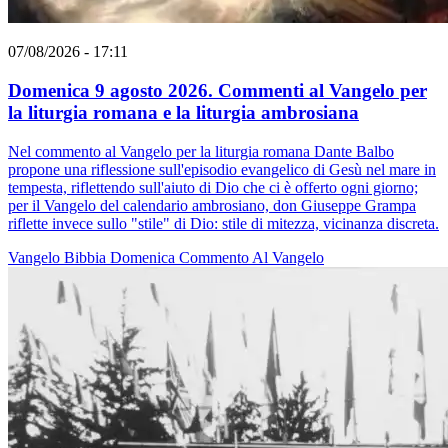
07/08/2026 - 17:11
Domenica 9 agosto 2026. Commenti al Vangelo per
la liturgia romana e la liturgia ambrosiana
Nel commento al Vangelo per la liturgia romana Dante Balbo
propone una riflessione sull'episodio evangelico di Gesù nel mare in
tempesta, riflettendo sull'aiuto di Dio che ci è offerto ogni giorno;
per il Vangelo del calendario ambrosiano, don Giuseppe Grampa
riflette invece sullo "stile" di Dio: stile di mitezza, vicinanza discreta.
Vangelo
Bibbia
Domenica
Commento Al Vangelo