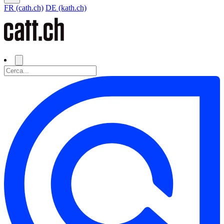
FR (cath.ch)
DE (kath.ch)