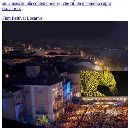
sulla mascolinità contemporanea, che rifiuta il comodo capro
espiatorio.
Film
Festival
Locarno