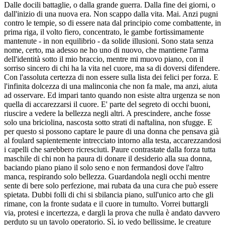
Dalle docili battaglie, o dalla grande guerra. Dalla fine dei giorni, o
dall'inizio di una nuova era. Non scappo dalla vita. Mai. Anzi pugni
contro le tempie, so di essere nata dal principio come combattente, in
prima riga, il volto fiero, concentrato, le gambe fortissimamente
mantenute - in non equilibrio - da solide illusioni. Sono stata senza
nome, certo, ma adesso ne ho uno di nuovo, che mantiene l'arma
dell'identità sotto il mio braccio, mentre mi muovo piano, con il
sorriso sincero di chi ha la vita nel cuore, ma sa di doversi difendere.
Con l'assoluta certezza di non essere sulla lista dei felici per forza. E
l'infinita dolcezza di una malinconia che non fa male, ma anzi, aiuta
ad osservare. Ed impari tanto quando non esiste altra urgenza se non
quella di accarezzarsi il cuore. E' parte del segreto di occhi buoni,
riuscire a vedere la bellezza negli altri. A prescindere, anche fosse
solo una briciolina, nascosta sotto strati di naftalina, non sfugge. E
per questo si possono captare le paure di una donna che pensava già
al foulard sapientemente intrecciato intorno alla testa, accarezzandosi
i capelli che sarebbero ricresciuti. Paure contrastate dalla forza tutta
maschile di chi non ha paura di donare il desiderio alla sua donna,
baciando piano piano il solo seno e non fermandosi dove l'altro
manca, respirando solo bellezza. Guardandola negli occhi mentre
sente di bere solo perfezione, mai rubata da una cura che può essere
spietata. Dubbi folli di chi si sbilancia piano, sull'unico arto che gli
rimane, con la fronte sudata e il cuore in tumulto. Vorrei buttargli
via, protesi e incertezza, e dargli la prova che nulla è andato davvero
perduto su un tavolo operatorio. Sì, io vedo bellissime, le creature