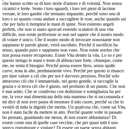
che hanno scritto su di loro storie d'amore e di volontà. Non senza
cicatrici e ferite. Sento i loro sguardi, i loro ieri pieni di lacrime
versate, le loro gambe che tremano impaurite, perché sono una di
loro e so quanto costa andare a raccogliere le rose, anche quando sai
che per farlo ti riempirai le mani di spine. Non esistono angeli
perfetti, che non si siano sporcati essendo scalatori di una vita
difficile, non esiste perfezione se non nel sapere che il nostro modo
di volare è unico. Che il nostro modo di invocare nonostante non
sappiamo le parole giuste, verrà ascoltato. Perché il sacrificio ha
senso, quando puro e sappiamo non vano. Non esiste sorriso che
non possa essere recuperato. Esiste Vita dentro la vita. Lo so e per
questo stringo le mani e tento di abbracciare forte, chiunque, come
me, ne senta il bisogno. Perché possa essere fiero, senza spalle
curve, testa in alto, perdutamente vivo. Perché per questo si rinasce:
per dare valore a ciò che per noi è davvero prezioso. Perché solo
attraverso ciò che è immateriale, nel gesto gentile, si raccoglie la
grazia e si trova ciò che è giusto, nel profumo di un pianto. Che non
è mai arido. Che se condiviso con dedizione e somiglianza ha per
me, la voce mai dimenticata della mia mamma che si raccomanda e
mi dice di non aver paura di mostrare il mio cuore, perché sa che lo
vestirò di tutta la dignità che merita. Un qualcosa che, come sai Vita,
non è stato facile da mettere in atto. Perché quante volte in passato
ho pensato, guardando me stessa, di non essere abbastanza? Di
essere come una di quelle case vecchie, che per quasi tutti è uno
spreco ristrutturare e visitare? Di essere un paese senza abitanti,