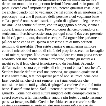
dentro un mondo, in cui per non ferirmi è bene andare in punta di
piedi. Perché chi è importante per noi, perché qualsiasi cosa lo sia,
c'è anche quando non lo vediamo: c'è nel sonno di un anestesia che
preoccupa - ma che il pensiero delle persone a cui vogliamo bene
culla - perché non esiste bisturi, in grado di tagliare un legame vero,
ma anzi lo fa sentire più forte, con un aggeggino bionico, vicino al
cuore. L'amore porta amore. Piovono cuori dal cielo quando ci si
sente amati. Perché se esiste cura, per ogni cosa, è davvero presente
in chi c'è, per noi, ora, domani e sempre. Bisognerebbe parlarne di
più del bene che fa chi spiana il presente e fa di tutto per non
riempirlo di nostalgia. Non esiste camice o mascherina migliore
contro i microbi del mondo di chi fa del proprio esserci, un bersaglio
a cui mirare, sempre. Non esiste noia o dolore che non possa essere
sconfitto con una buona partita a freccette, contro gli incubi o i
mostri sotto il letto che ci terrorizzavano da bambini. Sapendo
dell'attenzione sicura e protettiva di chi, per noi è una "cosa bella".
Sembra banale definire così una persona, ma quando qualcuno ti
lascia senza fiato, ti fa incespicare perché non sai mica bene cosa
fare, perché sai che ci sarà sempre. Sarà quel qualcosa che,
nonostante tutto e tutti gli altri, ti spingerà a credere che andrà tutto
bene. E andrà tutto bene. Sarà il potere di sentirti "a casa" in uno
sguardo. Come non esiste sutura migliore della consapevolezza di
averci provato, a far germogliare, ancora più forte, quando nessuno
pensava fosse possibile. Credo che abbia senso cercare le stelle,
anche e soprattutto quando gli altri non hanno più desideri da