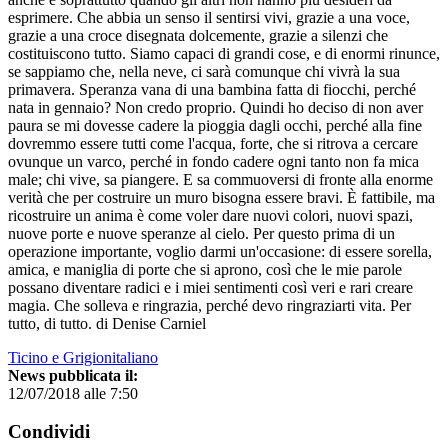
esprimere. Che abbia un senso il sentirsi vivi, grazie a una voce,
grazie a una croce disegnata dolcemente, grazie a silenzi che
costituiscono tutto. Siamo capaci di grandi cose, e di enormi rinunce,
se sappiamo che, nella neve, ci sarà comunque chi vivrà la sua
primavera. Speranza vana di una bambina fatta di fiocchi, perché
nata in gennaio? Non credo proprio. Quindi ho deciso di non aver
paura se mi dovesse cadere la pioggia dagli occhi, perché alla fine
dovremmo essere tutti come l'acqua, forte, che si ritrova a cercare
ovunque un varco, perché in fondo cadere ogni tanto non fa mica
male; chi vive, sa piangere. E sa commuoversi di fronte alla enorme
verità che per costruire un muro bisogna essere bravi. È fattibile, ma
ricostruire un anima è come voler dare nuovi colori, nuovi spazi,
nuove porte e nuove speranze al cielo. Per questo prima di un
operazione importante, voglio darmi un'occasione: di essere sorella,
amica, e maniglia di porte che si aprono, così che le mie parole
possano diventare radici e i miei sentimenti così veri e rari creare
magia. Che solleva e ringrazia, perché devo ringraziarti vita. Per
tutto, di tutto. di Denise Carniel
Ticino e Grigionitaliano
News pubblicata il:
12/07/2018 alle 7:50
Condividi