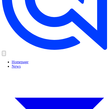
Homepage
News