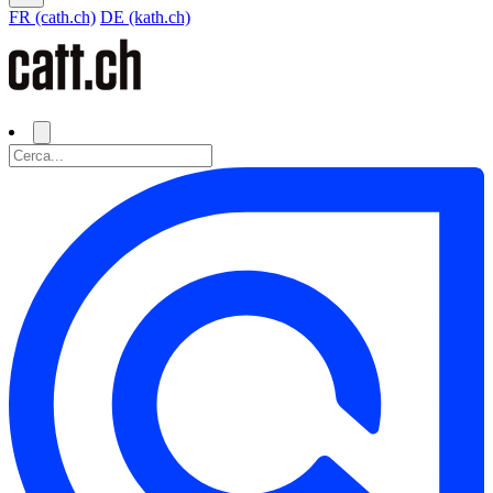
FR (cath.ch)
DE (kath.ch)