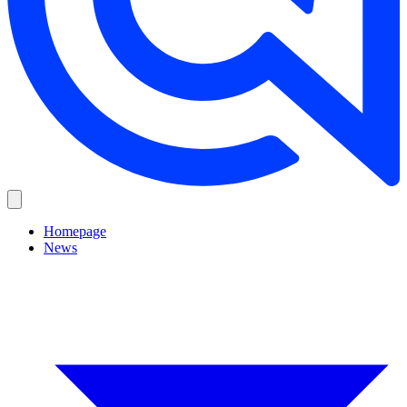
Homepage
News