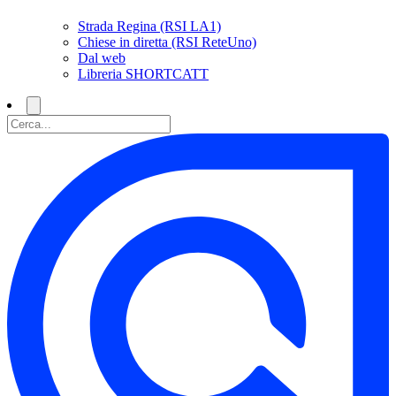
Strada Regina (RSI LA1)
Chiese in diretta (RSI ReteUno)
Dal web
Libreria SHORTCATT