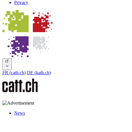
Privacy
IT
FR (cath.ch)
DE (kath.ch)
News