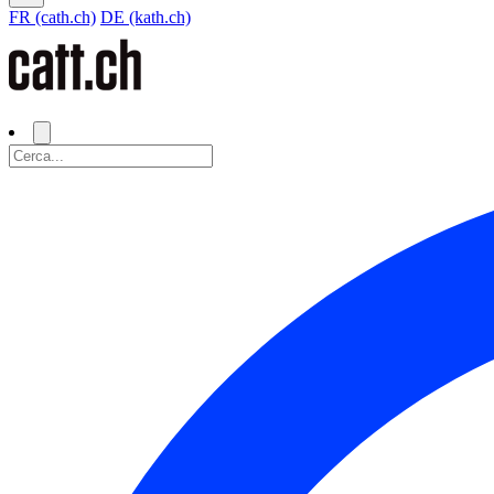
FR (cath.ch)
DE (kath.ch)