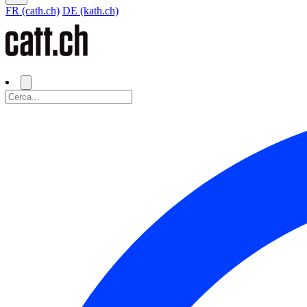
FR (cath.ch)
DE (kath.ch)