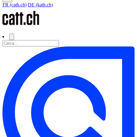
FR (cath.ch)
DE (kath.ch)