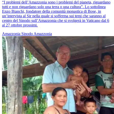
“I problemi dell’Amazzonia sono i problemi del pianeta, riguardano
tutti e non riguardano solo una terra o una cultura”. Lo sottolinea
Enzo Bianchi, fondatore della comunità monastica di Bose, in
un’intervista al Sir nella quale si sofferma sui temi che saranno al
centro del Sinodo sull’Amazzonia che si svolgerà in Vaticano dal 6
al 27 ottobre prossimi.
Amazzonia
Sinodo Amazzonia