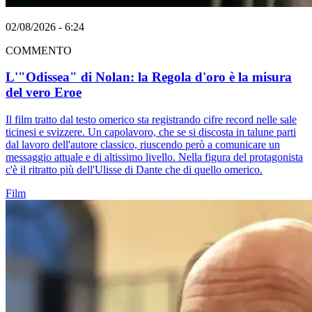
02/08/2026 - 6:24
COMMENTO
L'"Odissea" di Nolan: la Regola d'oro è la misura
del vero Eroe
Il film tratto dal testo omerico sta registrando cifre record nelle sale
ticinesi e svizzere. Un capolavoro, che se si discosta in talune parti
dal lavoro dell'autore classico, riuscendo però a comunicare un
messaggio attuale e di altissimo livello. Nella figura del protagonista
c'è il ritratto più dell'Ulisse di Dante che di quello omerico.
Film