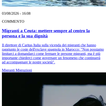
03/08/2026 - 16:08
COMMENTO
Migranti a Ceuta: mettere sempre al centro la
persona e la sua dignità
Il direttore di Caritas Italia sulla vicenda dei migranti che hanno
raggiunto le coste dell'exclave spagnola in Marocco: "Non possiamo
limitarci a domandarci come fermare le persone migranti, ma è più
importante chiederci come governare un fenomeno che continuerà
ad accompagnare le nostre società".
Migranti
Migrazioni