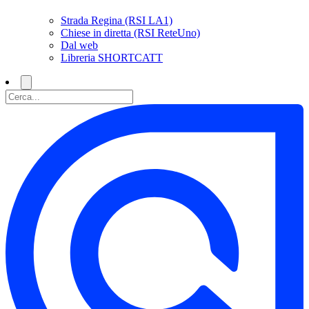
Strada Regina (RSI LA1)
Chiese in diretta (RSI ReteUno)
Dal web
Libreria SHORTCATT