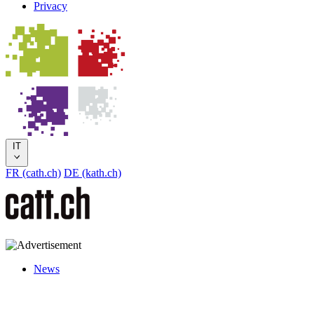
Privacy
IT
FR (cath.ch)
DE (kath.ch)
News