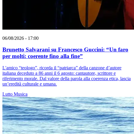
06/08/2026 - 17:00
Brunetto Salvarani su Francesco Guccini: “Un faro
per molti: coerente fino alla fine”
L'amico “teologo”, ricorda il “patriarca” della canzone d’autore
italiana deceduto a 86 anni il 6 agosto: cantautore, scrittore e
riferimento morale. Dal valore della parola alla coerenza etica, lascia
un’eredità culturale e umana.
Lutto
Musica