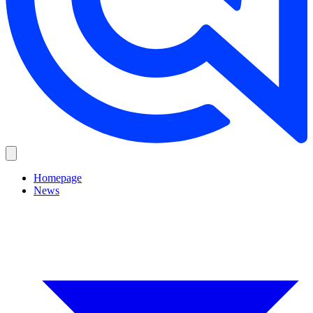
Homepage
News