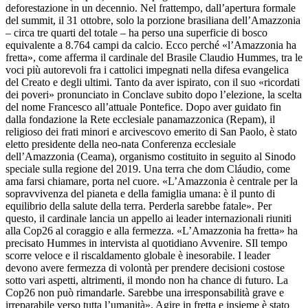
deforestazione in un decennio. Nel frattempo, dall’apertura formale
del summit, il 31 ottobre, solo la porzione brasiliana dell’Amazzonia
– circa tre quarti del totale – ha perso una superficie di bosco
equivalente a 8.764 campi da calcio. Ecco perché «l’Amazzonia ha
fretta», come afferma il cardinale del Brasile Claudio Hummes, tra le
voci più autorevoli fra i cattolici impegnati nella difesa evangelica
del Creato e degli ultimi. Tanto da aver ispirato, con il suo «ricordati
dei poveri» pronunciato in Conclave subito dopo l’elezione, la scelta
del nome Francesco all’attuale Pontefice. Dopo aver guidato fin
dalla fondazione la Rete ecclesiale panamazzonica (Repam), il
religioso dei frati minori e arcivescovo emerito di San Paolo, è stato
eletto presidente della neo-nata Conferenza ecclesiale
dell’Amazzonia (Ceama), organismo costituito in seguito al Sinodo
speciale sulla regione del 2019. Una terra che dom Cláudio, come
ama farsi chiamare, porta nel cuore. «L’Amazzonia è centrale per la
sopravvivenza del pianeta e della famiglia umana: è il punto di
equilibrio della salute della terra. Perderla sarebbe fatale». Per
questo, il cardinale lancia un appello ai leader internazionali riuniti
alla Cop26 al coraggio e alla fermezza. «L’Amazzonia ha fretta» ha
precisato Hummes in intervista al quotidiano Avvenire. SIl tempo
scorre veloce e il riscaldamento globale è inesorabile. I leader
devono avere fermezza di volontà per prendere decisioni costose
sotto vari aspetti, altrimenti, il mondo non ha chance di futuro. La
Cop26 non può rimandarle. Sarebbe una irresponsabilità grave e
irreparabile verso tutta l’umanità». Agire in fretta e insieme è stato