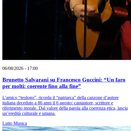
06/08/2026 - 17:00
Brunetto Salvarani su Francesco Guccini: “Un faro
per molti: coerente fino alla fine”
L'amico “teologo”, ricorda il “patriarca” della canzone d’autore
italiana deceduto a 86 anni il 6 agosto: cantautore, scrittore e
riferimento morale. Dal valore della parola alla coerenza etica, lascia
un’eredità culturale e umana.
Lutto
Musica