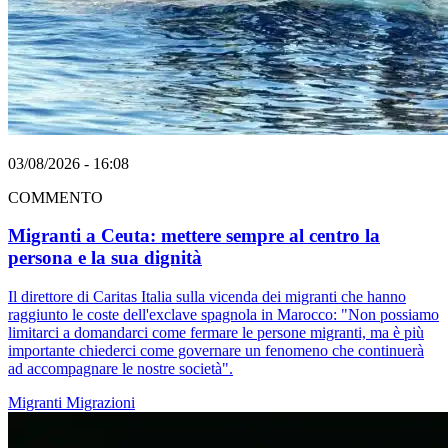
03/08/2026 - 16:08
COMMENTO
Migranti a Ceuta: mettere sempre al centro la
persona e la sua dignità
Il direttore di Caritas Italia sulla vicenda dei migranti che hanno
raggiunto le coste dell'exclave spagnola in Marocco: "Non possiamo
limitarci a domandarci come fermare le persone migranti, ma è più
importante chiederci come governare un fenomeno che continuerà
ad accompagnare le nostre società".
Migranti
Migrazioni