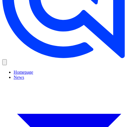
Homepage
News