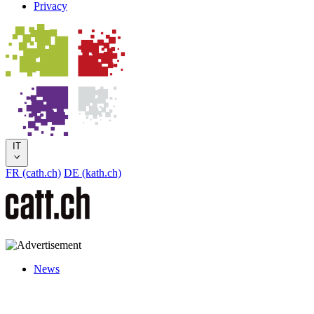
Privacy
IT
FR (cath.ch)
DE (kath.ch)
News