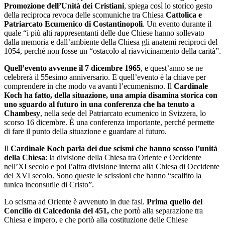
Promozione dell’Unità dei Cristiani
, spiega così lo storico gesto
della reciproca revoca delle scomuniche tra Chiesa
Cattolica e
Patriarcato Ecumenico di Costantinopoli
. Un evento durante il
quale “i più alti rappresentanti delle due Chiese hanno sollevato
dalla memoria e dall’ambiente della Chiesa gli anatemi reciproci del
1054, perché non fosse un “ostacolo al riavvicinamento della carità”.
Quell’evento avvenne il 7 dicembre 1965
, e quest’anno se ne
celebrerà il 55esimo anniversario. E quell’evento è la chiave per
comprendere in che modo va avanti l’ecumenismo. Il
Cardinale
Koch ha fatto, della situazione, una ampia disamina storica con
uno sguardo al futuro in una conferenza che ha tenuto a
Chambesy
, nella sede del Patriarcato ecumenico in Svizzera, lo
scorso 16 dicembre. È una conferenza importante, perché permette
di fare il punto della situazione e guardare al futuro.
Il
Cardinale Koch parla dei due scismi che hanno scosso l’unità
della Chiesa
: la divisione della Chiesa tra Oriente e Occidente
nell’XI secolo e poi l’altra divisione interna alla Chiesa di Occidente
del XVI secolo. Sono queste le scissioni che hanno “scalfito la
tunica inconsutile di Cristo”.
Lo scisma ad Oriente è avvenuto in due fasi.
Prima quello del
Concilio di Calcedonia del 451,
che portò alla separazione tra
Chiesa e impero, e che portò alla costituzione delle Chiese