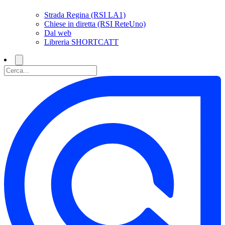
Strada Regina (RSI LA1)
Chiese in diretta (RSI ReteUno)
Dal web
Libreria SHORTCATT