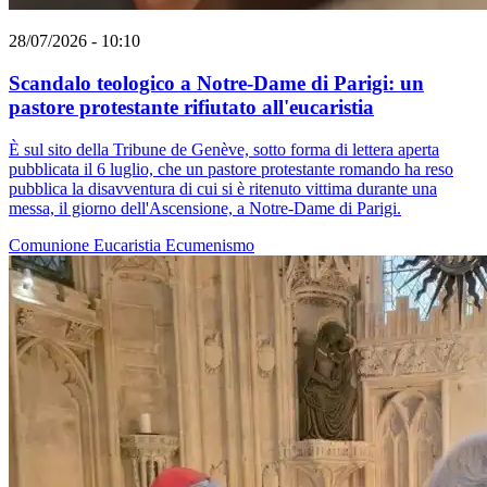
28/07/2026 - 10:10
Scandalo teologico a Notre-Dame di Parigi: un
pastore protestante rifiutato all'eucaristia
È sul sito della Tribune de Genève, sotto forma di lettera aperta
pubblicata il 6 luglio, che un pastore protestante romando ha reso
pubblica la disavventura di cui si è ritenuto vittima durante una
messa, il giorno dell'Ascensione, a Notre-Dame di Parigi.
Comunione
Eucaristia
Ecumenismo