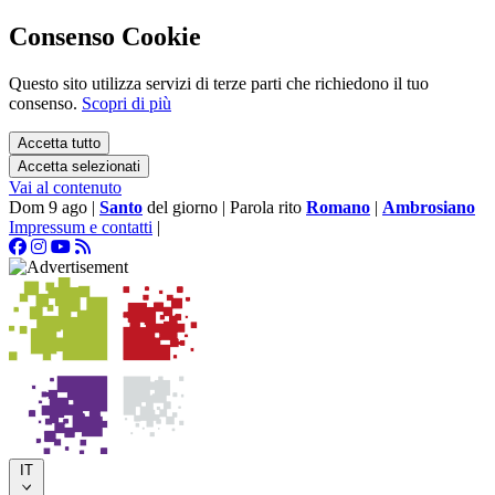
Consenso Cookie
Questo sito utilizza servizi di terze parti che richiedono il tuo
consenso.
Scopri di più
Accetta tutto
Accetta selezionati
Vai al contenuto
Dom 9 ago
|
Santo
del giorno
|
Parola rito
Romano
|
Ambrosiano
Impressum e contatti
|
IT