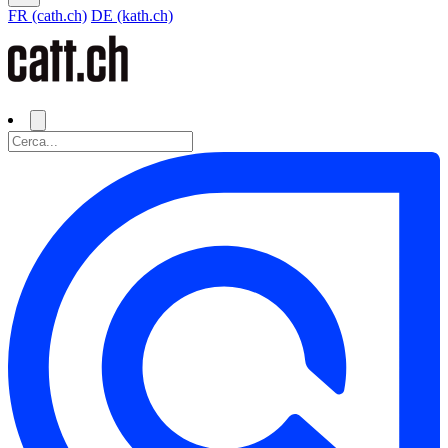
FR (cath.ch)
DE (kath.ch)