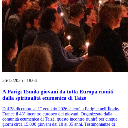
26/12/2025 - 18:04
A Parigi 15mila giovani da tutta Europa riuniti
dalla spiritualità ecumenica di Taizé
Dal 28 dicembre al 1° gennaio 2026 si terrà a Parigi e nell’Île-de-
France il 48° incontro europeo dei giovani. Organizzato dalla
comunità ecumenica di Taizé, questo incontro riunirà per cinque
giorni circa 15.000 giovani dai 18 ai 35 anni. Testimonianze di