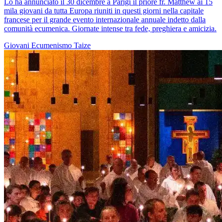
Lo ha annunciato il 30 dicembre a Parigi il priore fr. Matthew ai 15
mila giovani da tutta Europa riuniti in questi giorni nella capitale
francese per il grande evento internazionale annuale indetto dalla
comunità ecumenica. Giornate intense tra fede, preghiera e amicizia.
Giovani
Ecumenismo
Taize