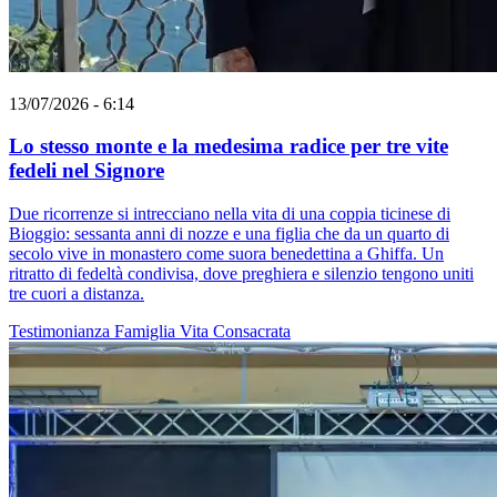
13/07/2026 - 6:14
Lo stesso monte e la medesima radice per tre vite
fedeli nel Signore
Due ricorrenze si intrecciano nella vita di una coppia ticinese di
Bioggio: sessanta anni di nozze e una figlia che da un quarto di
secolo vive in monastero come suora benedettina a Ghiffa. Un
ritratto di fedeltà condivisa, dove preghiera e silenzio tengono uniti
tre cuori a distanza.
Testimonianza
Famiglia
Vita Consacrata