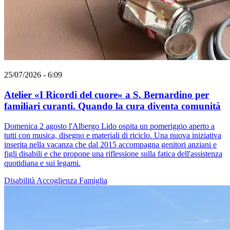
25/07/2026 - 6:09
Atelier «I Ricordi del cuore» a S. Bernardino per
familiari curanti. Quando la cura diventa comunità
Domenica 2 agosto l'Albergo Lido ospita un pomeriggio aperto a
tutti con musica, disegno e materiali di riciclo. Una nuova iniziativa
inserita nella vacanza che dal 2015 accompagna genitori anziani e
figli disabili e che propone una riflessione sulla fatica dell'assistenza
quotidiana e sui legami.
Disabilità
Accoglienza
Famiglia