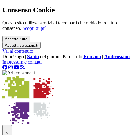
Consenso Cookie
Questo sito utilizza servizi di terze parti che richiedono il tuo
consenso.
Scopri di più
Accetta tutto
Accetta selezionati
Vai al contenuto
Dom 9 ago
|
Santo
del giorno
|
Parola rito
Romano
|
Ambrosiano
Impressum e contatti
|
IT