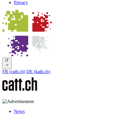
Privacy
IT
FR (cath.ch)
DE (kath.ch)
News