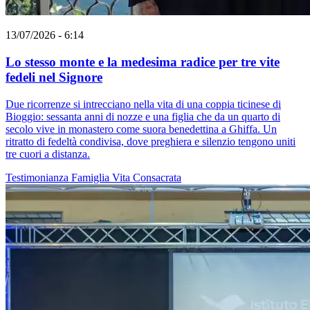
13/07/2026 - 6:14
Lo stesso monte e la medesima radice per tre vite
fedeli nel Signore
Due ricorrenze si intrecciano nella vita di una coppia ticinese di
Bioggio: sessanta anni di nozze e una figlia che da un quarto di
secolo vive in monastero come suora benedettina a Ghiffa. Un
ritratto di fedeltà condivisa, dove preghiera e silenzio tengono uniti
tre cuori a distanza.
Testimonianza
Famiglia
Vita Consacrata