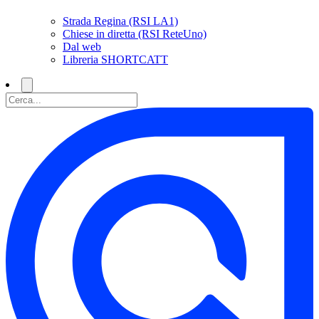
Strada Regina (RSI LA1)
Chiese in diretta (RSI ReteUno)
Dal web
Libreria SHORTCATT