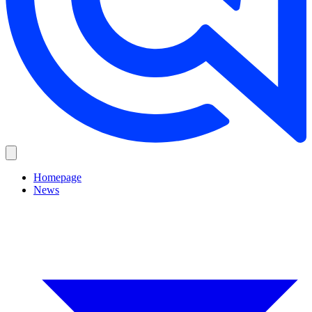
Homepage
News