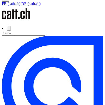
FR (cath.ch)
DE (kath.ch)